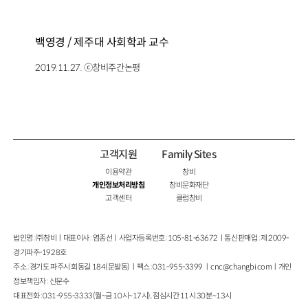
백영경 / 제주대 사회학과 교수
2019.11.27. ⓒ창비주간논평
고객지원
Family Sites
이용약관
창비
개인정보처리방침
창비문화재단
고객센터
클럽창비
법인명 : ㈜창비ㅣ대표이사 : 염종선ㅣ사업자등록번호 : 105-81-63672ㅣ통신판매업 : 제 2009-
경기파주-1928호
주소 : 경기도 파주시 회동길 184(문발동)ㅣ팩스 : 031-955-3399 ㅣ
cnc@changbi.com
ㅣ개인
정보책임자 : 신문수
대표전화 : 031-955-3333(월~금 10시~17시), 점심시간 11시 30분~13시