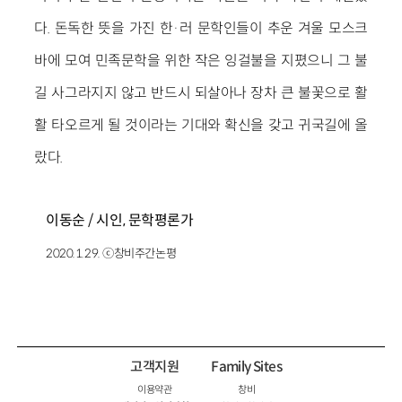
다. 돈독한 뜻을 가진 한·러 문학인들이 추운 겨울 모스크
바에 모여 민족문학을 위한 작은 잉걸불을 지폈으니 그 불
길 사그라지지 않고 반드시 되살아나 장차 큰 불꽃으로 활
활 타오르게 될 것이라는 기대와 확신을 갖고 귀국길에 올
랐다.
이동순 / 시인, 문학평론가
2020.1.29. ⓒ창비주간논평
고객지원
Family Sites
이용약관
창비