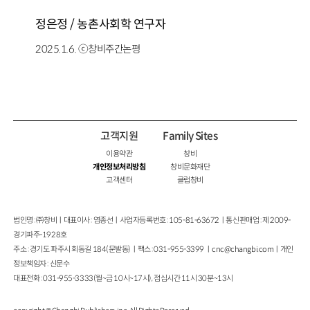
정은정 / 농촌사회학 연구자
2025.1.6. ⓒ창비주간논평
고객지원
Family Sites
이용약관
창비
개인정보처리방침
창비문화재단
고객센터
클럽창비
법인명 : ㈜창비ㅣ대표이사 : 염종선ㅣ사업자등록번호 : 105-81-63672ㅣ통신판매업 : 제 2009-
경기파주-1928호
주소 : 경기도 파주시 회동길 184(문발동)ㅣ팩스 : 031-955-3399 ㅣ
cnc@changbi.com
ㅣ개인
정보책임자 : 신문수
대표전화 : 031-955-3333(월~금 10시~17시), 점심시간 11시 30분~13시