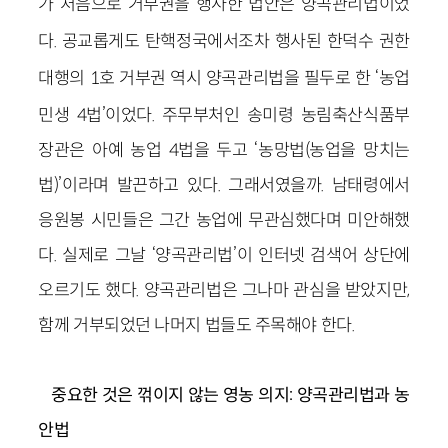
가 처음으로 거부권을 행사한 법안은 양곡관리법이었
다.
공교롭게도
탄핵정국에서조차 행사된
한덕수 권한
대행의 1호 거부권 역시
양곡관리법을 필두로 한 ‘농업
민생 4법’이었다. 주무부처인 송미령 농림축산식품부
장관은 아예 농업 4법을 두고 ‘농망법(농업을 망치는
법)’이라며 발끈하고 있다. 그래서였을까. 남태령에서
응원봉 시민들은 그간 농업에 무관심했다며 미안해했
다. 실제로 그날 ‘양곡관리법’이 인터넷 검색어 상단에
오르기도 했다. 양곡관리법은 그나마 관심을 받았지만,
함께 거부되었던 나머지 법들도 주목해야 한다.
중요한 것은 꺾이지 않는 영농 의지: 양곡관리법과 농
안법