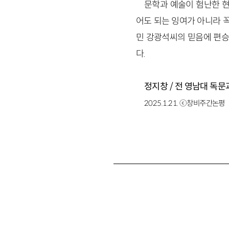
문학과 예술이 험난한 현
어도 되는 잉여가 아니라 꼭
민 강광석씨의 믿음에 편승
다.
정지창 / 전 영남대 독문
2025.1.21. ⓒ창비주간논평