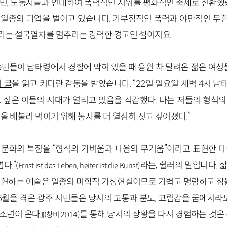
민, 노동자들과 연대하여 폭력적인 시위를 평화적인 축제로 전환했습
 일종의 파업을 벌이고 있습니다. 가부장적인 폭력과 야만적인 무
라는 설국열차를 멈추라는 강력한 경고인 셈이지요.
농민들이 남태령에서 경찰에 막혀 있을 때 응원 차 달려온 젊은 여성
 글
을 읽고 커다란 감동을 받았습니다. “22일 일요일 새벽 4시 
 싶은 이들의 시대가 열리고 있음을 직감했다. 나는 저들의 형식
을 배불리 먹이기 위해 농사를 더 열심히 짓고 싶어졌다.”
 문화의 특징을 “형식의 가벼움과 내용의 무거움”이라고 표현한 
볍다.
”
라는, 쉴러의 말입니다. 
(Ernst ist das Leben, heiter ist die Kunst)
표현하는 예술은 일종의 미학적 가상현실이므로 가볍고 명랑하고 참을
 5월을 겪은 광주 시민들은 당시의 고통과 분노, 고립감을 꿈에서라
『소년이 온다』
를 통해 당시의 상황을 다시 경험하는 것은
(창비 2014)