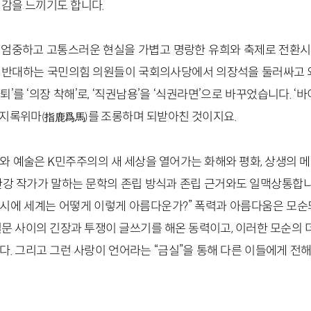
쾌감을 느끼기도 합니다.
 엄중하고 고통스러운 현실을 가볍고 명랑한 유희와 축제로 전환시
 반대하는 국민의힘 의원들이 국회의사당에서 의장석을 둘러싸고 외
 사퇴’를 ‘의장 착해’로, ‘직권남용’을 ‘식권라면’으로 바꾸었습니다. ‘
 지록위마
를 조롱하며 되받아친 것이지요.
(指鹿爲馬)
와 예술은 K민주주의의 새 세상을 열어가는 화해와 평화, 상생의 메
한강 작가가 말하는 문학의 존립 방식과 존립 근거와도 일맥상통합니다
동시에 세계는 어떻게 이렇게 아름다운가?” 폭력과 아름다움은 모순
문 사이의 긴장과 투쟁이 글쓰기를 해온 동력이고, 이러한 모순의 더
다. 그리고 그런 사랑이 언어라는 “금실”을 통해 다른 이들에게 전