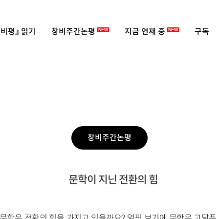
비평』 읽기
창비주간논평
지금 연재 중
구독
NEW
NEW
창비주간논평
문학이 지닌 전환의 힘
문학은 전환의 힘을 가지고 있을까요? 얼핏 보기에 문학은 고달픈