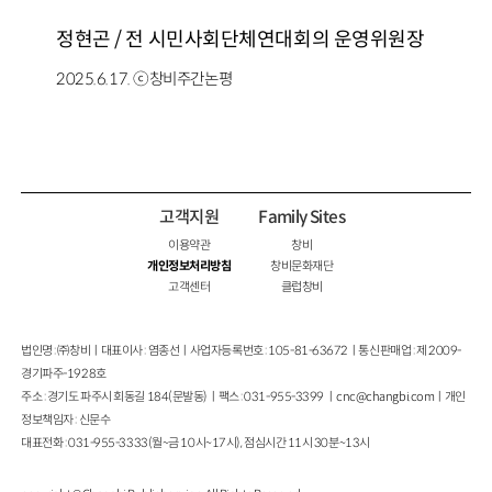
정현곤 /
전 시민사회단체연대회의 운영위원장
2025.6.17. ⓒ창비주간논평
고객지원
Family Sites
이용약관
창비
개인정보처리방침
창비문화재단
고객센터
클럽창비
법인명 : ㈜창비ㅣ대표이사 : 염종선ㅣ사업자등록번호 : 105-81-63672ㅣ통신판매업 : 제 2009-
경기파주-1928호
주소 : 경기도 파주시 회동길 184(문발동)ㅣ팩스 : 031-955-3399 ㅣ
cnc@changbi.com
ㅣ개인
정보책임자 : 신문수
대표전화 : 031-955-3333(월~금 10시~17시), 점심시간 11시 30분~13시