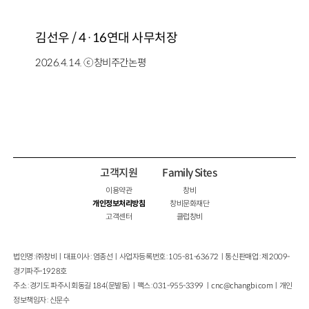
김선우 / 4·16연대 사무처장
2026.4.14. ⓒ창비주간논평
고객지원
Family Sites
이용약관
창비
개인정보처리방침
창비문화재단
고객센터
클럽창비
법인명 : ㈜창비ㅣ대표이사 : 염종선ㅣ사업자등록번호 : 105-81-63672ㅣ통신판매업 : 제 2009-
경기파주-1928호
주소 : 경기도 파주시 회동길 184(문발동)ㅣ팩스 : 031-955-3399 ㅣ
cnc@changbi.com
ㅣ개인
정보책임자 : 신문수