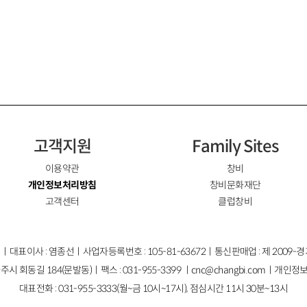
고객지원
Family Sites
이용약관
창비
개인정보처리방침
창비문화재단
고객센터
클럽창비
ㅣ대표이사 : 염종선ㅣ사업자등록번호 : 105-81-63672ㅣ통신판매업 : 제 2009-
주시 회동길 184(문발동)ㅣ팩스 : 031-955-3399 ㅣ
cnc@changbi.com
ㅣ개인정보
대표전화 : 031-955-3333(월~금 10시~17시), 점심시간 11시 30분~13시