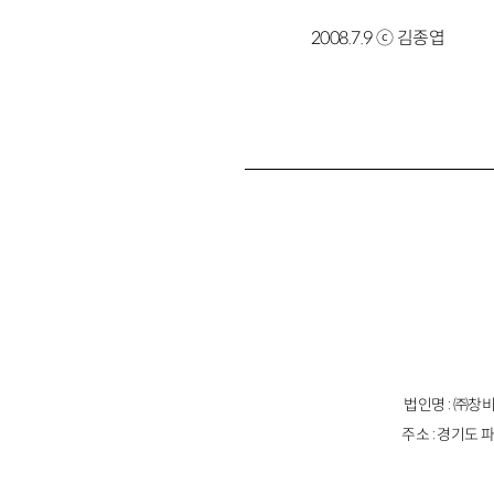
2008.7.9 ⓒ 김종엽
법인명 : ㈜창비
주소 : 경기도 파