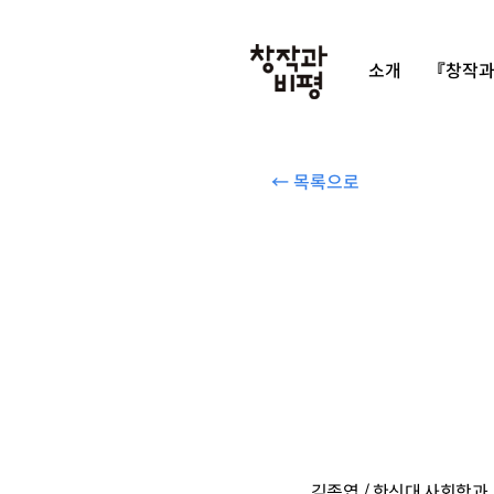
소개
『창작과
← 목록으로
김종엽 / 한신대 사회학과