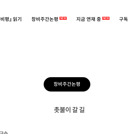
비평』 읽기
창비주간논평
지금 연재 중
구독
NEW
NEW
창비주간논평
촛불이 갈 길
 교수