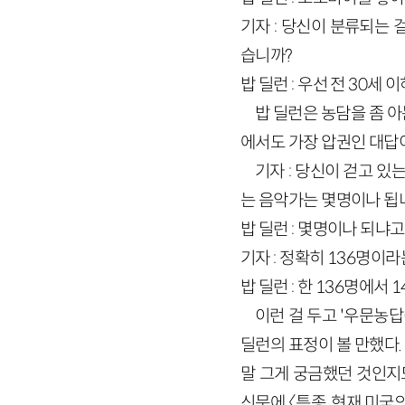
기자 : 당신이 분류되는
습니까?
밥 딜런 : 우선 전 30세
밥 딜런은 농담을 좀 
에서도 가장 압권인 대답이
기자 : 당신이 걷고 있
는 음악가는 몇명이나 됩
밥 딜런 : 몇명이나 되냐
기자 : 정확히 136명이라
밥 딜런 : 한 136명에서 
이런 걸 두고 '우문농
딜런의 표정이 볼 만했다.
말 그게 궁금했던 것인지
신문에 〈특종, 현재 미국