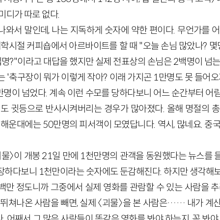
미디가 따로 없다.
나와서 말인데, 나는 지독하게 숫자에 약한 편이다. 무언가를 어
대학시절 커피숍에서 아르바이트를 할 때 "오늘 손님 많았나? 
십명?"이라고 대답을 했지만 실제 전표상의 손님은 2백명이 넘는
 '축구장이 뭐가 이렇게 작아? 이래 가지곤 1만명도 못 들어
만명이 넘었다. 계속 이런 수모를 당하다보니 어느 순간부터 어
돼도 귓등으로 반사시켜버리는 경우가 많아졌다. 올해 명절의 총
 해운대에는 50만명의 피서객이 모였답니다. 역시, 많네요. 중
물〉이 개봉 21일 만에 1천만명의 관객을 동원했다는 뉴스를 들
장하다보니 1천만이라는 숫자에도 둔감해진다. 하지만 생각해보
백만 정도니까 그중에서 실제 영화를 관람할 수 있는 사람을 추려
 뛰쳐나온 사람을 빼면, 실제 〈괴물〉을 본 사람은…… 내가 계
 어째서 그 많은 사람들이 똑같은 영화를 봐야 하는지, 꼭 봐야 