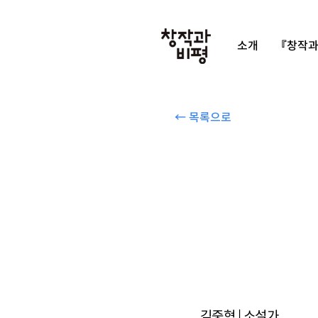
소개
『창작과
← 목록으로
김중혁 | 소설가