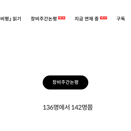
비평』 읽기
창비주간논평
지금 연재 중
구독
NEW
NEW
창비주간논평
136명에서 142명쯤