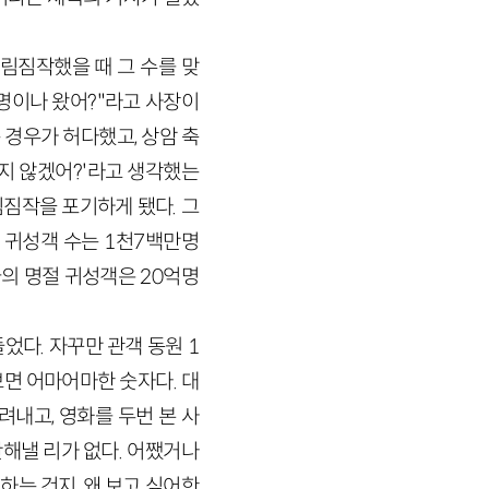
림짐작했을 때 그 수를 맞
몇명이나 왔어?"라고 사장이
 경우가 허다했고, 상암 축
오지 않겠어?'라고 생각했는
림짐작을 포기하게 됐다. 그
 귀성객 수는 1천7백만명
국의 명절 귀성객은 20억명
었다. 자꾸만 관객 동원 1
면 어마어마한 숫자다. 대
내고, 영화를 두번 본 사
산해낼 리가 없다. 어쨌거나
하는 건지, 왜 보고 싶어한