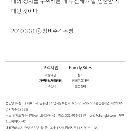
대의 정치를 구축하는 데 투신해야 할 엄중한 시
대인 것이다.
2010.3.31 ⓒ 창비주간논평
고객지원
Family Sites
이용약관
창비
개인정보처리방침
창비문화재단
고객센터
클럽창비
법인명 : ㈜창비ㅣ대표이사 : 염종선ㅣ사업자등록번호 : 105-81-63672ㅣ통신판매업 : 제 2009-
경기파주-1928호
주소 : 경기도 파주시 회동길 184(문발동)ㅣ팩스 : 031-955-3399 ㅣ
cnc@changbi.com
ㅣ개인
정보책임자 : 신문수
대표전화 : 031-955-3333(월~금 10시~17시), 점심시간 11시 30분~13시