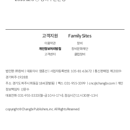
고객지원
Family Sites
이용약관
창비
개인정보처리방침
창비문화재단
고객센터
클럽창비
법인명 : ㈜창비ㅣ대표이사 : 염종선ㅣ사업자등록번호 : 105-81-63672ㅣ통신판매업 : 제 2009-
경기파주-1928호
주소 : 경기도 파주시 회동길 184(문발동)ㅣ팩스 : 031-955-3399 ㅣ
cnc@changbi.com
ㅣ개인
정보책임자 : 신문수
대표전화 : 031-955-3333(월~금 10시~17시), 점심시간 11시 30분~13시
copyright © Changbi Publishers, inc. All Rights Reserved.