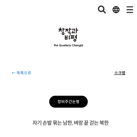
← 목록으로
스크랩
창비주간논평
자기 손발 묶는 남한, 벼랑 끝 걷는 북한