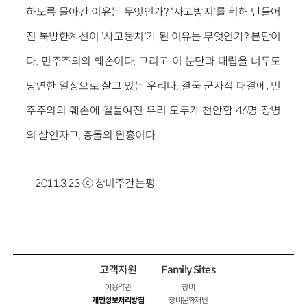
하도록 몰아간 이유는 무엇인가? '사고방지'를 위해 만들어
진 북방한계선이 '사고뭉치'가 된 이유는 무엇인가? 분단이
다. 민주주의의 훼손이다. 그리고 이 분단과 대립을 너무도
당연한 일상으로 살고 있는 우리다. 결국 군사적 대결에, 민
주주의의 훼손에 길들여진 우리 모두가 천안함 46명 장병
의 살인자고, 충돌의 원흉이다.
2011.3.23 ⓒ 창비주간논평
고객지원
Family Sites
이용약관
창비
개인정보처리방침
창비문화재단