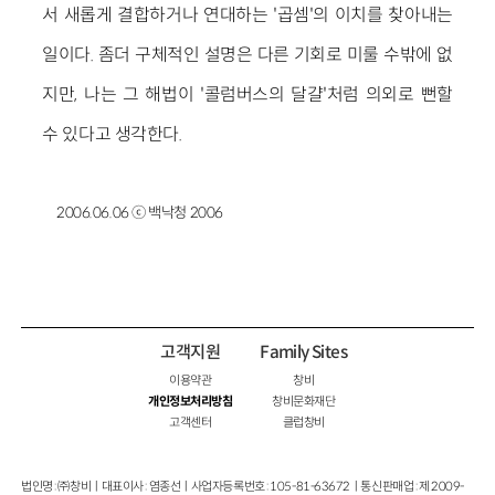
서 새롭게 결합하거나 연대하는 '곱셈'의 이치를 찾아내는
일이다. 좀더 구체적인 설명은 다른 기회로 미룰 수밖에 없
지만, 나는 그 해법이 '콜럼버스의 달걀'처럼 의외로 뻔할
수 있다고 생각한다.
2006.06.06 ⓒ 백낙청 2006
고객지원
Family Sites
이용약관
창비
개인정보처리방침
창비문화재단
고객센터
클럽창비
법인명 : ㈜창비ㅣ대표이사 : 염종선ㅣ사업자등록번호 : 105-81-63672ㅣ통신판매업 : 제 2009-