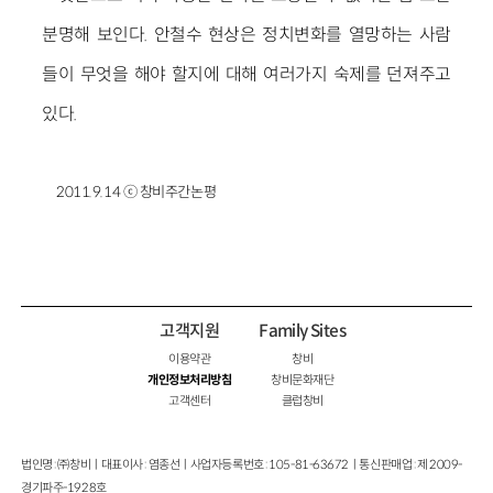
분명해 보인다. 안철수 현상은 정치변화를 열망하는 사람
들이 무엇을 해야 할지에 대해 여러가지 숙제를 던져주고
있다.
2011.9.14 ⓒ 창비주간논평
고객지원
Family Sites
이용약관
창비
개인정보처리방침
창비문화재단
고객센터
클럽창비
법인명 : ㈜창비ㅣ대표이사 : 염종선ㅣ사업자등록번호 : 105-81-63672ㅣ통신판매업 : 제 2009-
경기파주-1928호