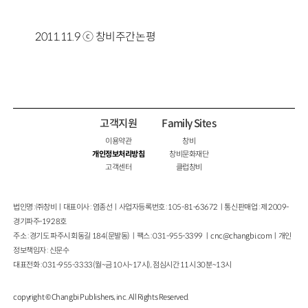
2011.11.9 ⓒ 창비주간논평
고객지원
Family Sites
이용약관
창비
개인정보처리방침
창비문화재단
고객센터
클럽창비
법인명 : ㈜창비ㅣ대표이사 : 염종선ㅣ사업자등록번호 : 105-81-63672ㅣ통신판매업 : 제 2009-
경기파주-1928호
주소 : 경기도 파주시 회동길 184(문발동)ㅣ팩스 : 031-955-3399 ㅣ
cnc@changbi.com
ㅣ개인
정보책임자 : 신문수
대표전화 : 031-955-3333(월~금 10시~17시), 점심시간 11시 30분~13시
copyright © Changbi Publishers, inc. All Rights Reserved.