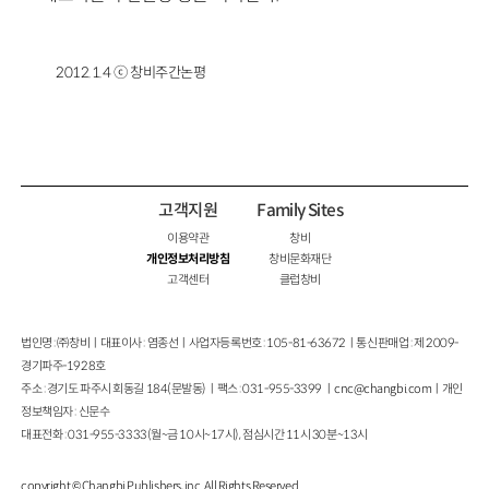
2012.1.4 ⓒ 창비주간논평
고객지원
Family Sites
이용약관
창비
개인정보처리방침
창비문화재단
고객센터
클럽창비
법인명 : ㈜창비ㅣ대표이사 : 염종선ㅣ사업자등록번호 : 105-81-63672ㅣ통신판매업 : 제 2009-
경기파주-1928호
주소 : 경기도 파주시 회동길 184(문발동)ㅣ팩스 : 031-955-3399 ㅣ
cnc@changbi.com
ㅣ개인
정보책임자 : 신문수
대표전화 : 031-955-3333(월~금 10시~17시), 점심시간 11시 30분~13시
copyright © Changbi Publishers, inc. All Rights Reserved.