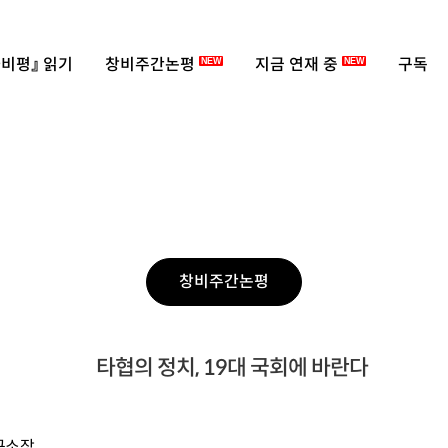
비평』 읽기
창비주간논평
지금 연재 중
구독
NEW
NEW
창비주간논평
타협의 정치, 19대 국회에 바란다
구소장