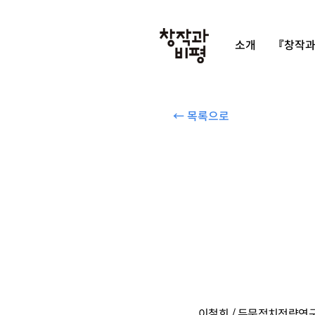
소개
『창작과
← 목록으로
이철희 / 두문정치전략연