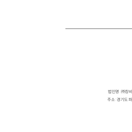
법인명 : ㈜창비
주소 : 경기도 파