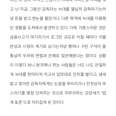
고 난 지금, 그동안 감독자는 늑대를 열심히 감독하기는커
녕 돈을 받고 한눈을 팔았거나, 다른 목적에 늑대를 이용했
던 정황을 도처에서 발견하고 있다. 더욱 가증스러운 것은
금융사고가 여기저기서 조그만 규모로 터질 때마다 이를
반성과 시정의 계기로 삼기는커녕 행여나 구린 구석이 들
통날까 두려워 편법과 은폐로 일관해왔다는 점이다. 상황
이 이렇다 보니 방귀깨나 뀌는 사람들은 너도 나도 은밀하
게 늑대를 한마리씩 끼고서 입맛대로 잔치를 벌이고, 냄새
맡고 찾아온 감독자에게는 눈알을 부라리거나 잔칫상의 부
스러기를 몇점 던져주는 것으로 마무리하는 모양새가 '업
계 표준'으로 자리잡게 된 것이다.