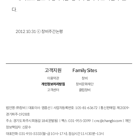
다.
2012.10.31 ⓒ 창비주간논평
고객지원
Family Sites
이용약관
창비
개인정보처리방침
창비문화재단
고객센터
클럽창비
법인명 : ㈜창비ㅣ대표이사 : 염종선ㅣ사업자등록번호 : 105-81-63672ㅣ통신판매업 : 제 2009-
경기파주-1928호
주소 : 경기도 파주시 회동길 184(문발동)ㅣ팩스 : 031-955-3399 ㅣ
cnc@changbi.com
ㅣ개인
정보책임자 : 신문수
대표전화 : 031-955-3333(월~금 10시~17시), 점심시간 11시 30분~13시