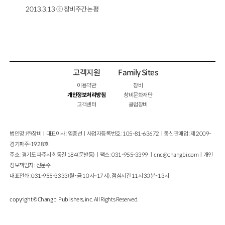
2013.3.13 ⓒ 창비주간논평
고객지원
Family Sites
이용약관
창비
개인정보처리방침
창비문화재단
고객센터
클럽창비
법인명 : ㈜창비ㅣ대표이사 : 염종선ㅣ사업자등록번호 : 105-81-63672ㅣ통신판매업 : 제 2009-
경기파주-1928호
주소 : 경기도 파주시 회동길 184(문발동)ㅣ팩스 : 031-955-3399 ㅣ
cnc@changbi.com
ㅣ개인
정보책임자 : 신문수
대표전화 : 031-955-3333(월~금 10시~17시), 점심시간 11시 30분~13시
copyright © Changbi Publishers, inc. All Rights Reserved.