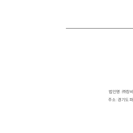
법인명 : ㈜창비
주소 : 경기도 파