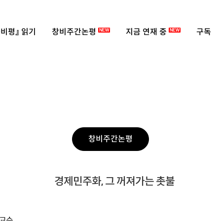
비평』 읽기
창비주간논평
지금 연재 중
구독
NEW
NEW
창비주간논평
경제민주화, 그 꺼져가는 촛불
 교수