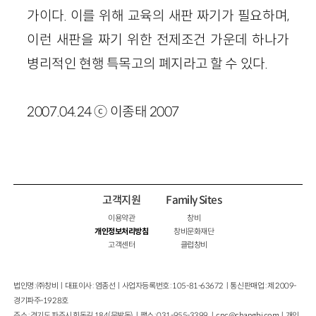
가이다. 이를 위해 교육의 새판 짜기가 필요하며,
이런 새판을 짜기 위한 전제조건 가운데 하나가
병리적인 현행 특목고의 폐지라고 할 수 있다.
2007.04.24 ⓒ 이종태 2007
고객지원
Family Sites
이용약관
창비
개인정보처리방침
창비문화재단
고객센터
클럽창비
법인명 : ㈜창비ㅣ대표이사 : 염종선ㅣ사업자등록번호 : 105-81-63672ㅣ통신판매업 : 제 2009-
경기파주-1928호
주소 : 경기도 파주시 회동길 184(문발동)ㅣ팩스 : 031-955-3399 ㅣ
cnc@changbi.com
ㅣ개인