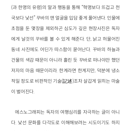
(과 한명의 유령)의 말과 행동을 통해 “혁명보다 뜨겁고 천
국보다 낯선” 꾸바의 맨 얼굴을 입담 좋게 풀어낸다. 인물에
초점을 둔 몇장을 제외하곤 심도가 깊은 현장사진은 독자
에게 날것의 꾸바를 볼 수 있게 해준다. 단, 낡고 허물어진
동네 사진에도 어딘가 따스함이 묻어난다. 꾸바의 하늘과
건물의 색감 때문이 아니라 홀린 듯 꾸바로 떠나야만 했던
저자의 마음 때문이리라. 한계라면 한계지만, 덕분에 냉소
적일 정도로 비판적인 기술(記述)조차 살갑게 읽히는 마술
이 벌어진다.
에스노그래피는 독자의 여행심리를 자극하는 글이 아니
다. 낯선 문화를 다각도로 이해해보려는 시도이기도 하지