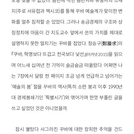
도통 찾을 수 없었다. 음반에 적힌 음반사와 유통사의 소재
지(주로 서유럽과 멕시코)를 통해 꾸바 예술계가 맞이한 변
화를 얼추 짐작할 순 있었다. 그러나 송금경제의 구조와 상
징정치에 마음이 간 지도교수 앞에서 쏜의 가치를 제대로
설명하지 못한 얼치기는 꾸바를 접었다. 정승구(鄭榺求)의
『쿠바, 혁명보다 뜨겁고 천국보다 낯선』
을 읽으
(아카넷 2015)
며 어느새 십여년 전 기억이 슬금슬금 떠올랐다. 어쩌면 나
는 7장에서 달랑 한 페이지 조금 넘게 언급하고 넘어가는
‘예술의 봄’ 절을 꾸바의 역사(특히 소련 붕괴 이후 1990년
대 경제봉쇄기인 ‘특별시기’)와 엮어가며 한껏 부풀린 글을
쓰고 싶었던 것은 아니었을까.
잠시 불탔다 사그라진 꾸바에 대한 창피한 추억을 건드