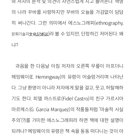
와 저자의 분석 및 의견이 자연스럽게 치고 들어온다. 혁명
의 나라 꾸바를 사랑하지만 꾸바의 오늘을 가감없이 담담
히 써나간다. 그런 의미에서 에스노그래피(ethnography,
)라 볼 수 있지만, 단정하긴 저어된다. 왜
문화기술지文化記述誌
냐?
과음을 한 다음날 아침 저자의 오른쪽 무릎이 아프더니
헤밍웨이(E. Hemingway)의 유령이 어슬렁거리며 나타난
다. 그냥 환영이 아니라 저자에게 말을 걸고, 웃고, 허탈해하
기도 한다. 피델 까스뜨로(Fidel Castro)의 친구 가르시아
마르께스(G. Garcia Marquez)의 작품들처럼 ‘마술적 사실
주의’(?)를 가미한 에스노그래피라 하면 책에 대한 설명이
되려나? 헤밍웨이의 유령은 책 속을 동동 떠다니는 것이 아