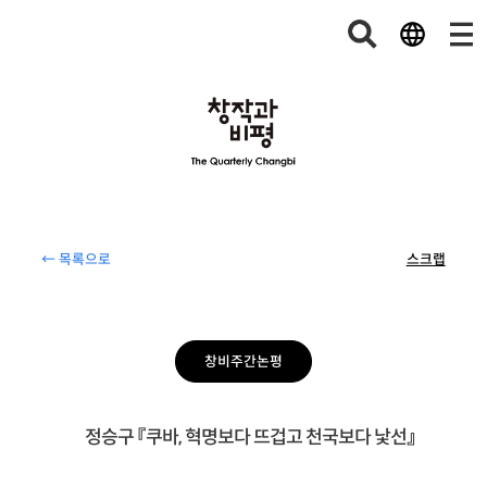
← 목록으로
스크랩
창비주간논평
정승구 『쿠바, 혁명보다 뜨겁고 천국보다 낯선』