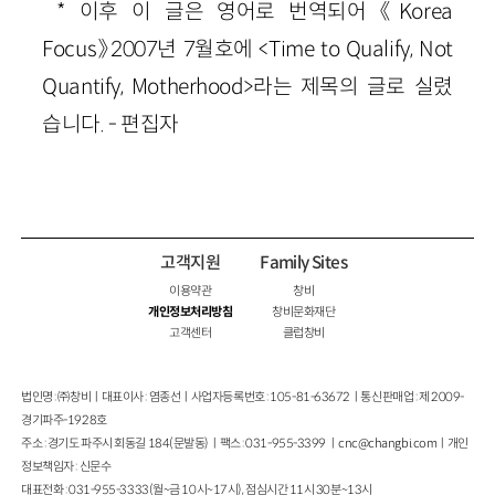
* 이후 이 글은 영어로 번역되어 《Korea
Focus》2007년 7월호에 <Time to Qualify, Not
Quantify, Motherhood>라는 제목의 글로 실렸
습니다. - 편집자
고객지원
Family Sites
이용약관
창비
개인정보처리방침
창비문화재단
고객센터
클럽창비
법인명 : ㈜창비ㅣ대표이사 : 염종선ㅣ사업자등록번호 : 105-81-63672ㅣ통신판매업 : 제 2009-
경기파주-1928호
주소 : 경기도 파주시 회동길 184(문발동)ㅣ팩스 : 031-955-3399 ㅣ
cnc@changbi.com
ㅣ개인
정보책임자 : 신문수
대표전화 : 031-955-3333(월~금 10시~17시), 점심시간 11시 30분~13시