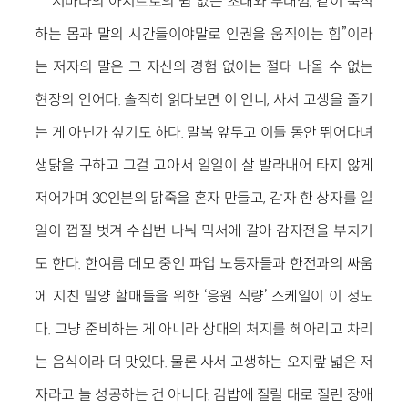
“저마다의 아지트로의 쉼 없는 초대와 부대낌, 같이 축적
하는 몸과 말의 시간들이야말로 인권을 움직이는 힘”이라
는 저자의 말은 그 자신의 경험 없이는 절대 나올 수 없는
현장의 언어다. 솔직히 읽다보면 이 언니, 사서 고생을 즐기
는 게 아닌가 싶기도 하다. 말복 앞두고 이틀 동안 뛰어다녀
생닭을 구하고 그걸 고아서 일일이 살 발라내어 타지 않게
저어가며 30인분의 닭죽을 혼자 만들고, 감자 한 상자를 일
일이 껍질 벗겨 수십번 나눠 믹서에 갈아 감자전을 부치기
도 한다. 한여름 데모 중인 파업 노동자들과 한전과의 싸움
에 지친 밀양 할매들을 위한 ‘응원 식량’ 스케일이 이 정도
다. 그냥 준비하는 게 아니라 상대의 처지를 헤아리고 차리
는 음식이라 더 맛있다. 물론 사서 고생하는 오지랖 넓은 저
자라고 늘 성공하는 건 아니다. 김밥에 질릴 대로 질린 장애