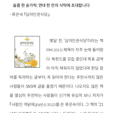
슬픔 한 숟가락, 연대 한 잔의 식탁에 초대합니다
- 류은숙 『심야인권식당』
몇달 전, ‘심야인권식당’이라는 책
제목이 자주 눈에 들어왔
(따비 2015)
다. 북펀드를 모집 중인데 목표 금액
이 아직 채워지지 않았다며 펀딩 참
여를 독려하는 글부터, 꼭 읽어야 한다는 추천사까지 많은
사람들이 SNS에 글을 올렸기 때문이다. 나오지도 않은 책
을 열심히 추천하는 사람들이 신기해 유심히 보니 저자가
『사람인 까닭에』
를 쓴 류은숙이다. 그 책의 ‘21
(낮은산 2012)