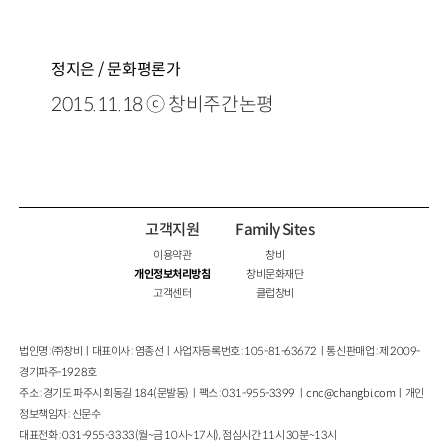
정지은 / 문화평론가
2015.11.18 ⓒ 창비주간논평
고객지원
Family Sites
이용약관
창비
개인정보처리방침
창비문화재단
고객센터
클럽창비
법인명 : ㈜창비ㅣ대표이사 : 염종선ㅣ사업자등록번호 : 105-81-63672ㅣ통신판매업 : 제 2009-
경기파주-1928호
주소 : 경기도 파주시 회동길 184(문발동)ㅣ팩스 : 031-955-3399 ㅣ
cnc@changbi.com
ㅣ개인
정보책임자 : 신문수
대표전화 : 031-955-3333(월~금 10시~17시), 점심시간 11시 30분~13시