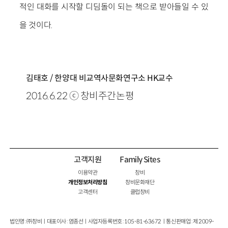
적인 대화를 시작할 디딤돌이 되는 책으로 받아들일 수 있
을 것이다.
김태호 / 한양대 비교역사문화연구소 HK교수
2016.6.22 ⓒ 창비주간논평
고객지원
Family Sites
이용약관
창비
개인정보처리방침
창비문화재단
고객센터
클럽창비
법인명 : ㈜창비ㅣ대표이사 : 염종선ㅣ사업자등록번호 : 105-81-63672ㅣ통신판매업 : 제 2009-