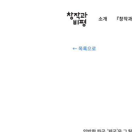
소개
『창작과
← 목록으로
임박한 파국, ‘제국’은 그 