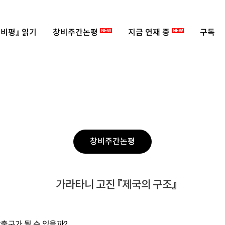
비평』 읽기
창비주간논평
지금 연재 중
구독
NEW
NEW
창비주간논평
가라타니 고진 『제국의 구조』
탈출구가 될 수 있을까?