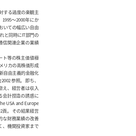
に対する過度の楽観主
95～2000年にか
においての幅広い自由
れと同時にIT部門の
通信関連企業の業績
ート等の株主価値極
アメリカの高株価形成
「新自由主義的金融化
02 参照。 即ち、
増え、経営者は収入
る会計捏造の誘惑に
e USA and Europe
5、202頁。 その結果経営
的な財務業績の改善
く、機関投資家まで