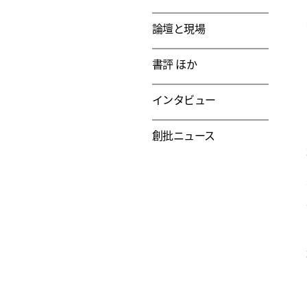
論壇と現場
書評 ほか
インタビュー
創批ニュース