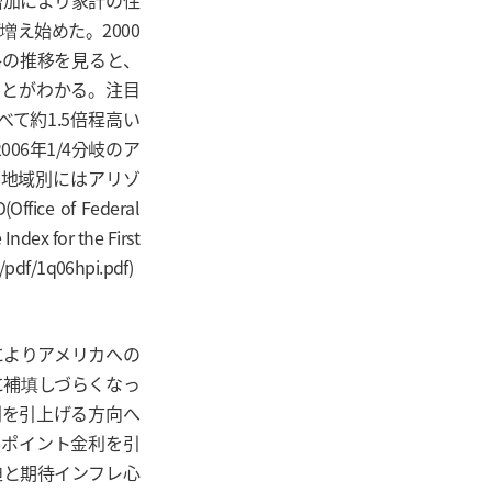
増加により家計の住
え始めた。2000
格の推移を見ると、
たことがわかる。注目
べて約1.5倍程高い
06年1/4分岐のア
り地域別にはアリゾ
 of Federal
ex for the First
df/1q06hpi.pdf)
によりアメリカへの
に補填しづらくなっ
利を引上げる方向へ
5%ポイント金利を引
迫と期待インフレ心