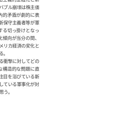
のバブル崩壊は株主価
内的矛盾が劇的に表
た新保守主義者等が軍
する切っ掛けとなっ
化傾向が当分の間、
メリカ経済の変化と
る。
よる衝撃に対してどの
な構造的な問題に直
の注目を浴びている新
している軍事化が対
思う。