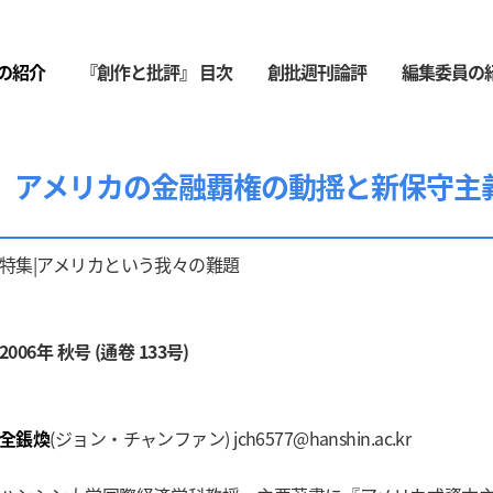
の紹介
『創作と批評』 目次
創批週刊論評
編集委員の
アメリカの金融覇権の動揺と新保守主
特集|アメリカという我々の難題
2006年 秋号 (通卷 133号)
全鋹煥
(ジョン・チャンファン)
jch6577@hanshin.ac.kr