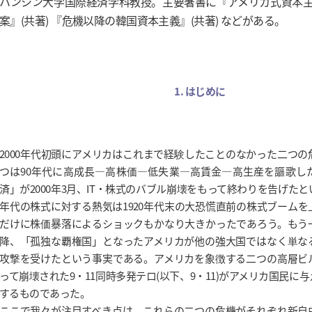
ハンシン大学国際経済学科教授。主要著書に『アメリカ式資本
案』(共著) 『危機以降の韓国資本主義』(共著) などがある。
1. はじめに
2000年代初頭にアメリカはこれまで経験したことのなかった二つ
つは90年代に高成長―高株価―低失業―高賃金―高生産を謳歌し
済」が2000年3月、IT・株式のバブル崩壊をもって終わりを告げたと
年代の株式に対する熱気は1920年代末の大恐慌直前の株式ブーム
だけに株価暴落によるショックもかなり大きかったであろう。もう
降、「孤独な覇権国」となったアメリカが他の強大国ではなく単な
攻撃を受けたという事実である。アメリカを象徴する二つの高層ビ
って崩壊された9・11同時多発テロ(以下、9・11)がアメリカ国民に
するものであった。
ここで我々が注目すべき点は、これらの二つの危機がそれぞれ新自