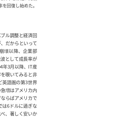
長率を回復し始めた。
バブル調整と経済回
が、だからといって
崩壊以降、企業部
余波として成長率が
年3月以降、IT産
容を覗いてみると非
ど英語圏の第3世界
g)の急増はアメリカ内
ぜならばアメリカで
では6ドルに過ぎな
比べ、著しく安いか