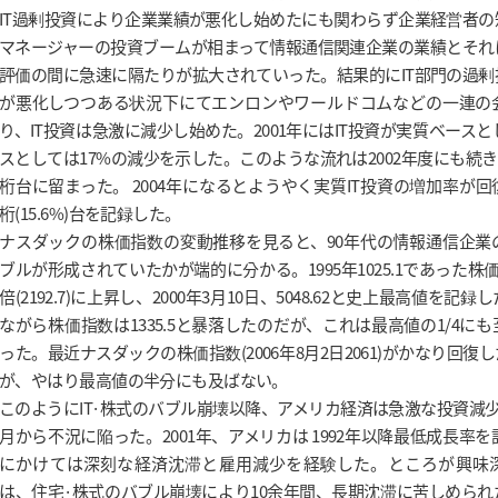
IT過剰投資により企業業績が悪化し始めたにも関わらず企業経営者
マネージャーの投資ブームが相まって情報通信関連企業の業績とそれ
評価の間に急速に隔たりが拡大されていった。結果的にIT部門の過
が悪化しつつある状況下にてエンロンやワールドコムなどの一連の
り、IT投資は急激に減少し始めた。2001年にはIT投資が実質ベースと
スとしては17%の減少を示した。このような流れは2002年度にも続き
桁台に留まった。 2004年になるとようやく実質IT投資の増加率が
桁(15.6%)台を記録した。
ナスダックの株価指数の変動推移を見ると、90年代の情報通信企業
ブルが形成されていたかが端的に分かる。1995年1025.1であった株価
倍(2192.7)に上昇し、2000年3月10日、5048.62と史上最高値を
ながら株価指数は1335.5と暴落したのだが、これは最高値の1/4に
った。最近ナスダックの株価指数(2006年8月2日2061)がかなり回
が、やはり最高値の半分にも及ばない。
このようにIT·株式のバブル崩壊以降、アメリカ経済は急激な投資減少な
月から不況に陥った。2001年、アメリカは 1992年以降最低成長率を記
にかけては深刻な経済沈滞と雇用減少を経験した。ところが興味
は、住宅·株式のバブル崩壊により10余年間、長期沈滞に苦しめら