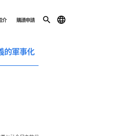
紹介
購讀申請
義的軍事化