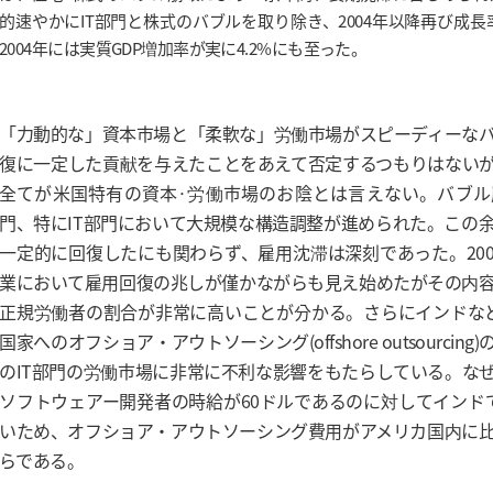
的速やかにIT部門と株式のバブルを取り除き、2004年以降再び成
2004年には実質GDP増加率が実に4.2%にも至った。
「力動的な」資本市場と「柔軟な」労働市場がスピーディーな
復に一定した貢献を与えたことをあえて否定するつもりはない
全てが米国特有の資本·労働市場のお陰とは言えない。バブル
門、特にIT部門において大規模な構造調整が進められた。この
一定的に回復したにも関わらず、雇用沈滞は深刻であった。2004
業において雇用回復の兆しが僅かながらも見え始めたがその内
正規労働者の割合が非常に高いことが分かる。さらにインドな
国家へのオフショア・アウトソーシング(offshore outsourcin
のIT部門の労働市場に非常に不利な影響をもたらしている。な
ソフトウェアー開発者の時給が60ドルであるのに対してインド
いため、オフショア・アウトソーシング費用がアメリカ国内に
らである。