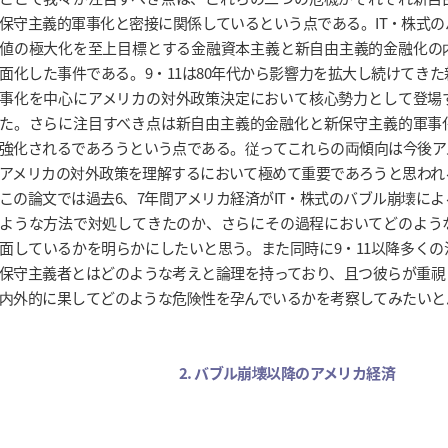
保守主義的軍事化と密接に関係しているという点である。IT・株式
値の極大化を至上目標とする金融資本主義と新自由主義的金融化の
面化した事件である。9・11は80年代から影響力を拡大し続けてき
事化を中心にアメリカの対外政策決定において核心勢力として登場
た。さらに注目すべき点は新自由主義的金融化と新保守主義的軍事
強化されるであろうという点である。従ってこれらの両傾向は今後ア
アメリカの対外政策を理解するにおいて極めて重要であろうと思われ
この論文では過去6、7年間アメリカ経済がIT・株式のバブル崩壊に
ような方法で対処してきたのか、さらにその過程においてどのよう
面しているかを明らかにしたいと思う。また同時に9・11以降多く
保守主義者とはどのような考えと論理を持っており、且つ彼らが重視
内外的に果してどのような危険性を孕んでいるかを考察してみたいと
2. バブル崩壊以降のアメリカ経済