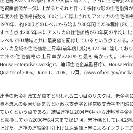
住宅購入のための家計借入が大幅に増えた。さらに住宅需要の
宅資産価値が一気に上がるとそれと伴って多様な形の住宅融資が増
年度の住宅価格指数を100として算出されたアメリカの住宅価
1970年、約 80ほどのレベルから始まり30年間で25%程伸び
すべき点は2005年末にアメリカの住宅価格が30年間の平均に比
レベルでEU地域と共に最高値を記録しているという点である。20
メリカ全域の住宅価格上昇率(前年度比較)も12.5%に達してお
ナ州の住宅価格の上昇率が32.81%と最も高かった。OFHEO(Office
House Enterprise Oversight、連邦住宅企業監督庁)、House Price Ind
Quarter of 2006、June 1、2006、12頁、(www.ofheo.gov/media/p
連準の低金利政策が齎すと思われる二つ目のリスクは、低金利
資本流入の要因が弱まると財政収支赤字と経常収支赤字を円滑
ていくという点である。結局連準は2004年6月から連邦基金金
と転換してから2006年6月末まで総17回、累計幅としては4.2
上げた。連準の連続金利引上げは原油価上昇によるインフレ圧