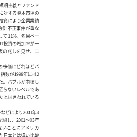
の短期主義とファンド
に対する資本市場の
剰投資により企業業績
会計不正事件が重な
して 11%、名目ベー
IT投資の増加率が一
回復の兆しを見せ、二
の株価にどれほどバ
指数が1998年には2
記録した。バブルが崩壊し
も至らないレベルであ
復したとは言われている
どにより2001年3
録し、2001～03年
深いことにアメリカ
れた日本とは違い比較