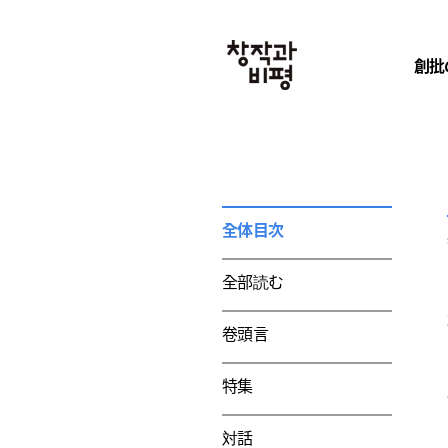
創批
全体目次
全部読む
卷頭言
特集
対話