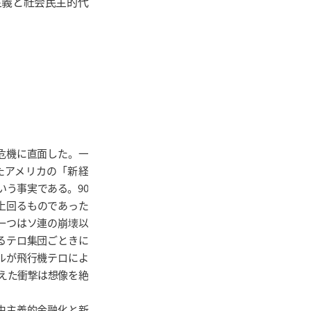
主義と社会民主的代
の危機に直面した。一
たアメリカの「新経
いう事実である。90
を上回るものであった
一つはソ連の崩壊以
るテロ集団ごときに
ルが飛行機テロによ
与えた衝撃は想像を絶
由主義的金融化と新