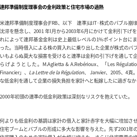
連邦準備制度理事会の金利政策と住宅市場の過熱
米連邦準備制度理事会(FRB、以下 連準)はIT·株式のバブル
沈滞を懸念し、2001 年l月から2003年6月にかけて金利引下げ
れによって連邦基金金利は史上最低レベルの1%ポイント台に
った。当時借入による株の買入れに乗り出した企業が株式のバ
いもよらぬ莫大な損害を受けると連準は金利の引下げを通して
らげようとした。M.Aglietta & A.Rebérioux、「Les Régulations
Financier」、
La Lettre de la Régulation
、 Janvier、2005、
な低金利を通して企業の損失負担を家計へと転嫁したに過ぎなか
2000年初頭の連準の低金利政策は深刻なリスクを抱えていた。
何よりも低金利の基調は家計の借入と家計赤字を大幅に増加さ
住宅ブームとバブルの形成に多大な影響を与えた。先ず2001年