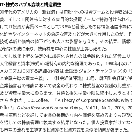
IT·株式のバブル崩壊と構造調整
90年代のアメリカの「新経済」はIT部門への投資ブームと投資収益
義、そしてIT関連株に対する盲目的な投資ブームで特徴付けられる。19
けて IT投資が実質ベースとして23.8%と暴騰したのは情報通信市場
化処置やインターネットの急速な普及などが大きく作用したのが、そ
技術革新と価格の値下がりも大きな影響を与えた。その結果、情報
が好調の波に乗り、技術株を中心に株価が上昇し始めた。
しかし株価上昇を決定的に加速化させたのは金融化された経営エリ
大化経営と資本(株式)市場特有の内的な論理であった。 1990年代の
メカニズムに関する詳細な内容は 全鋹煥(ジョン・チャンファン)の
と金融主導の資本主義」、『社会経済評論』 18号、韓国社会経済学会20
企業経営者の報酬において現金の代わりに株式基盤の報酬の比重が
及び資産は最大に膨らませ、負債と損失は最小限に縮小しようとす
さらされた。J.C.Coffee、「A Theory of Corporate Scandals: Why th
Differ?」
Oxford Review of Economic Policy
、 Vol.21、No.2、200
者は革新などを通して企業の長期的な内在価値を高めるよりも短期
を通しての株価管理に執着する結果となった。個人投資家だけでな
も市場の流れを主導する投資家の投資方式を真似る傾向が強まった。