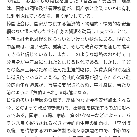
の促進、お金持ちの減税を通じた「富益富・貧益貧」現象
は、国家の調整及び管理機能が、資産家と企業にいかに有利
に利用されているかを、良く示唆している。
韓国社会は、国家が提供する経済的・物理的・情緒的な安全
網のない個人がひたすら自身の資源を動員し工夫することで、
生存と社会化過程を図らないといけない状況にある。現在の
中産層は、強い意志、誠実さ、そして教育の方を通して成功
できると信じているし、また、このような戦略のおかげで自
分自身が中産層になれたと信じる世代である。しかし、子ど
もの階層上昇のために選んだ生涯戦略は、消費志向的で過度
に道具的であるといえる。公共的な資源が投与されるべき社
会的再生産領域が、市場に支配される時、中産層は、当たり
前のように「負債まみれ」の状態になる。
負債の多い中産層の急増で、総体的な社会不安が加重される
今、どのような政治的想像力で、連帯性を構築するのか悩むべ
きである。国家、市場、家族、第3セクターなどによって、バ
ランス良く遂行されるべき社会的再生産の問題は、「李明博
以後」を構想する2013年体制の様々な課題の中で、中心的な