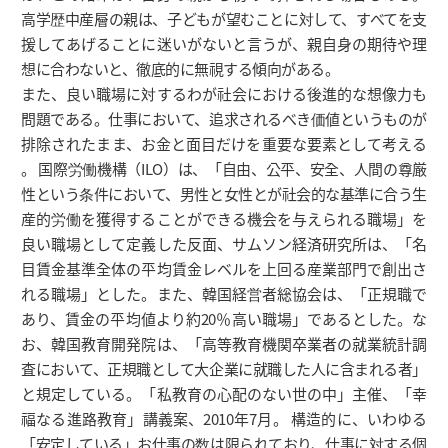
高学歴中産層の親は、子どもが望むことに対して、すべてを支
援してあげることに迷いがないと言うが、親自身の期待や理
想に合わないと、徹底的に無視する傾向がある。
また、良い職場に対するわが社会における後進的な想像力も
問題である。仕事において、追求されるべき価値というものが
排除されたまま、お金と面目だけを重要な要素として考える
。 国際労働機構（ILO）は、「自由、公平、安全、人間の尊厳
性という条件において、男性と女性とが社会的な基準に合う生
産的労働を獲得することができる機会を与えられる職場」を
良い職場として定義した反面、サムソン経済研究所は、「名
目賃金基準全体の平均賃金レベルを上回る産業部門で創出さ
れる職場」とした。また、韓国経営者総協会は、「正規職で
あり、賃金の平均値より約20％高い職場」であるとした。な
お、韓国教育開発院は、「高等教育機関卒業者の就業統計調
査において、正規職として大企業に就職した人に含まれる者」
と規定している。「私教育の心配のない世の中」主催、「幸
福なる進路教育」講義案、2010年7月。 構造的に、いわゆる
「安定している」お仕事の数は限られており、仕事に対する個