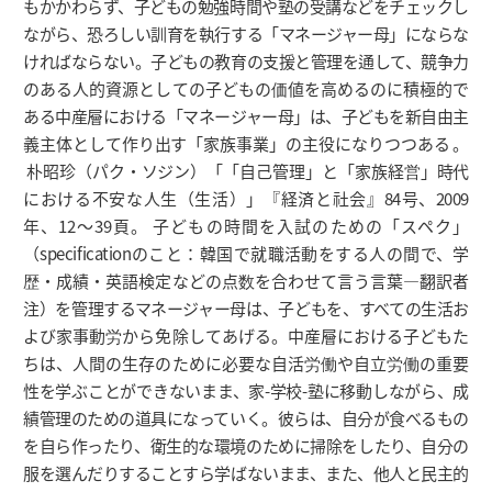
もかかわらず、子どもの勉強時間や塾の受講などをチェックし
ながら、恐ろしい訓育を執行する「マネージャー母」にならな
ければならない。子どもの教育の支援と管理を通して、競争力
のある人的資源としての子どもの価値を高めるのに積極的で
ある中産層における「マネージャー母」は、子どもを新自由主
義主体として作り出す「家族事業」の主役になりつつある 。
朴昭珍（パク・ソジン）「「自己管理」と「家族経営」時代
における不安な人生（生活）」『経済と社会』84号、2009
年、12～39頁。 子どもの時間を入試のための「スペク」
（specificationのこと：韓国で就職活動をする人の間で、学
歴・成績・英語検定などの点数を合わせて言う言葉―翻訳者
注）を管理するマネージャー母は、子どもを、すべての生活お
よび家事動労から免除してあげる。中産層における子どもた
ちは、人間の生存のために必要な自活労働や自立労働の重要
性を学ぶことができないまま、家-学校-塾に移動しながら、成
績管理のための道具になっていく。彼らは、自分が食べるもの
を自ら作ったり、衛生的な環境のために掃除をしたり、自分の
服を選んだりすることすら学ばないまま、また、他人と民主的