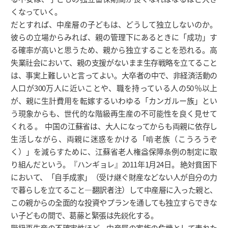
くなっていく。
だとすれば、中産層の子どもは、どうして独立しないのか。
彼らの立場からみれば、親の管理下にあるときに「成功」す
る確率が高いと思うため、親から独立することを恐れる。高
失業社会において、親の支援がないまま生存戦略を立てること
は、事実上難しいと言ってよい。大卒者の中で、非経済活動の
人口が300万人に近いことや、職を持っている人の50％以上
が、親に生計費用を転嫁するいわゆる「カンガルー族」とい
う現象からも、世代的な階級再生産の不可能性を良く見せて
くれる 。 中国の江蘇省は、大人になってからも両親に依存し
生活しながら、両親に迷惑をかける「啃老族（こうろうぞ
く）」を減らすために、江蘇省老人権益保障条例の制定に取
り組んだという。『ハンギョレ』2011年1月24日。 絶対貧困下
において、「自手成家」（受け継ぐ財産などない人が自分の力
で暮らしを立てること―翻訳者注）して中産層に入った親と、
この親からの全面的な投資やプランを通しても独立すらできな
い子どもの間で、葛藤と緊張は先鋭化する。
階級再生産の不確実性ほど、中産層の家族の危機として表れた