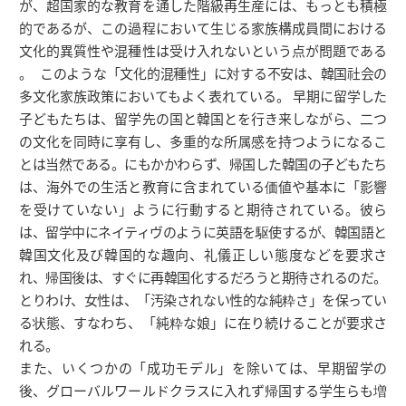
が、超国家的な教育を通した階級再生産には、もっとも積極
的であるが、この過程において生じる家族構成員間における
文化的異質性や混種性は受け入れないという点が問題である
。 このような「文化的混種性」に対する不安は、韓国社会の
多文化家族政策においてもよく表れている。 早期に留学した
子どもたちは、留学先の国と韓国とを行き来しながら、二つ
の文化を同時に享有し、多重的な所属感を持つようになるこ
とは当然である。にもかかわらず、帰国した韓国の子どもたち
は、海外での生活と教育に含まれている価値や基本に「影響
を受けていない」ように行動すると期待されている。彼ら
は、留学中にネイティヴのように英語を駆使するが、韓国語と
韓国文化及び韓国的な趣向、礼儀正しい態度などを要求さ
れ、帰国後は、すぐに再韓国化するだろうと期待されるのだ。
とりわけ、女性は、「汚染されない性的な純粋さ」を保ってい
る状態、すなわち、「純粋な娘」に在り続けることが要求さ
れる。
また、いくつかの「成功モデル」を除いては、早期留学の
後、グローバルワールドクラスに入れず帰国する学生らも増