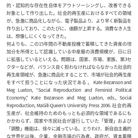
的・認知的な存在性自体をアウトソーシングし、改善できる
対象として作り出した。社会的再生産におけるすべての領域
が、急激に商品化しながら、電子製品より、より早く新製品を
作り出しており、このたびに、価額が上昇する。消費なき人生
は、想像しにくくなってきた。
何よりも、この15年間の不動産投機で蓄積してきた資産の増
加分を所得として認識している中産層の消費規模が、日に日
に拡張しているといえる。問題は、国家、市場、家族、第3セ
クターなどが、バランス良く担わなければならなかった社会的
再生産領域が、急激に商品化することで、市場が社会的再生産
をすべて担うことになった状況である 。 Kate Bezanson and
Meg Luxton, “Social Reproduction and Feminist Political
Economy,” Kate Bezanson and Meg Luxton, eds., Social
Reproduction, MaGill-Queen’s University Press 2006. 社会的再
生産が、社会維持のためのもっとも必須的な領域であるにも
かかわらず、国家や市民社会が遂行していた「管理」および
「調整」機能は、徐々に減っている。とりわけ、新自由主義的
な世界化以後、企業、金融市場の行為者、政府が、資本蓄積