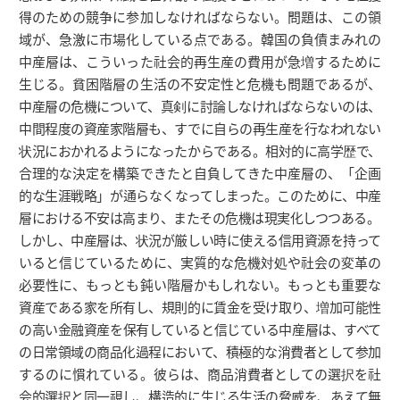
得のための競争に参加しなければならない。問題は、この領
域が、急激に市場化している点である。韓国の負債まみれの
中産層は、こういった社会的再生産の費用が急増するために
生じる。貧困階層の生活の不安定性と危機も問題であるが、
中産層の危機について、真剣に討論しなければならないのは、
中間程度の資産家階層も、すでに自らの再生産を行なわれない
状況におかれるようになったからである。相対的に高学歴で、
合理的な決定を構築できたと自負してきた中産層の、「企画
的な生涯戦略」が通らなくなってしまった。このために、中産
層における不安は高まり、またその危機は現実化しつつある。
しかし、中産層は、状況が厳しい時に使える信用資源を持って
いると信じているために、実質的な危機対処や社会の変革の
必要性に、もっとも鈍い階層かもしれない。もっとも重要な
資産である家を所有し、規則的に賃金を受け取り、増加可能性
の高い金融資産を保有していると信じている中産層は、すべて
の日常領域の商品化過程において、積極的な消費者として参加
するのに慣れている。彼らは、商品消費者としての選択を社
会的選択と同一視し、構造的に生じる生活の脅威を、あえて無