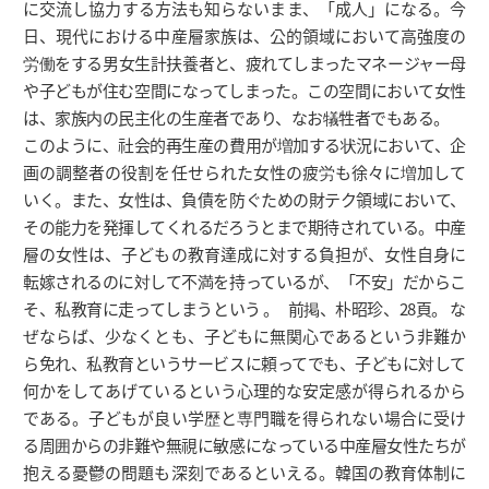
に交流し協力する方法も知らないまま、「成人」になる。今
日、現代における中産層家族は、公的領域において高強度の
労働をする男女生計扶養者と、疲れてしまったマネージャー母
や子どもが住む空間になってしまった。この空間において女性
は、家族内の民主化の生産者であり、なお犠牲者でもある。
このように、社会的再生産の費用が増加する状況において、企
画の調整者の役割を任せられた女性の疲労も徐々に増加して
いく。また、女性は、負債を防ぐための財テク領域において、
その能力を発揮してくれるだろうとまで期待されている。中産
層の女性は、子どもの教育達成に対する負担が、女性自身に
転嫁されるのに対して不満を持っているが、「不安」だからこ
そ、私教育に走ってしまうという 。 前掲、朴昭珍、28頁。 な
ぜならば、少なくとも、子どもに無関心であるという非難か
ら免れ、私教育というサービスに頼ってでも、子どもに対して
何かをしてあげているという心理的な安定感が得られるから
である。子どもが良い学歴と専門職を得られない場合に受け
る周囲からの非難や無視に敏感になっている中産層女性たちが
抱える憂鬱の問題も深刻であるといえる。韓国の教育体制に