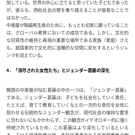
加している。世界の中心に立てると思っていた子どもであった
が、彼らも、西欧社会の壁を乗り越えることが容易なことで
はなかった。
中産層が階級再生産のために、もっとも切実に願っていること
は、グローバル教育においての成功である。しかし、文化的
な同質性の維持と再現の重要な場所である家族（家庭）さえ
も、超国家的で文化的に混種的な空間に変化するというジレ
ンマを迎えている。
4．「消尽された女性たち」とジェンダー葛藤の深化
韓国の中産層が悩む葛藤の中の一つは、「ジェンダー葛藤」
である。ジェンダー葛藤は、子どもを社会化していく責任、
たとえば、育てて教育していくなどの一次的な責任を女性に
担わせる伝統的なジェンダー観念が、現代社会の複雑な要求
に合わないにもかかわらず、この観念がイデオロギー的に強く
持続されているため、この葛藤はより深化しているといえ
る。ＩＭＦ経済危機以後、生計扶養者である中産層男性の物