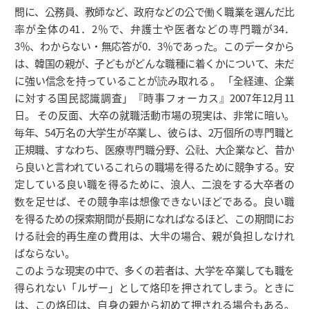
問に、公務員、教師など、政府などの公で働く職業を選んだ比
率が全体の41．2％で、弁護士や医者などの専門職が34．
3％、わからない・無応答が0．3％であった。このデータから
は、韓国の親が、子どもがどんな職種に着くかについて、未だ
に強い信念を持っていることが読み取れる 。 「全経連、企業
に対する国民認識調査」『時事フォーカス』2007年12月11
日。 その反面、大卒の就職活動市場の現実は、非常に暗い。
毎年、54万名の大学生が卒業し、彼らは、2万個所の専門職と
正規職、すなわち、医療専門職分野、公社、大企業など、昔か
ら良いと言われているこれらの職場を得るために競争する。安
定している良い職を得るために、浪人、二浪をする大卒者の
数を足せば、その競争率は想像できないほどである。良い職
を得るための探索期間が長期になればなるほど、この期間にお
ける社会的再生産の費用は、大半の場合、親が負担しなけれ
ばならない。
このような現実の中で、多くの若者は、大学を卒業しても職を
得られない「ルザー」として烙印を押されてしまう。ときに
は、この烙印は、自身の親から初めて押される場合もある。