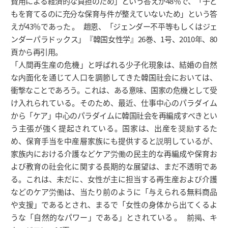
費用による経済的な負担のため」という答えが48％で、「子ど
もを育てるのに充分な保育与件が整えていないため」という答
えが43％であった 。 趙恩、「ジェンダー不平等もしくはジェ
ンダーパラドックス」『韓国女性学』26巻、1号、2010年、80
頁から再引用。
「人間再生産の危機」と呼ばれる少子化現象は、結婚の自然
な内面化を通じて人口を調節してきた韓国社会においては、
衝撃なことであろう。これは、ある意味、国家の危機として受
け入れられている。そのため、最近、仕事中心のパラダイム
から「ケア」中心のパラダイムに韓国社会を再編成すべきとい
う主張が強く提起されている。国家は、出産を奨励するた
め、保育手当を中産層家族にも提供すると説明しているが、
家族内における介護などケア労働の民主的な再編成や保育お
よび教育の社会化に関する長期的な展望は、まだ不透明であ
る。これは、未だに、女性が主に担当する再生産および介護
などのケア労働は、当たり前のように「与えられる無料商品
や支援」であるとされ、まるで「女性の身体から出てくるよ
うな「自然的なパワー」である」とされている 。 前掲、キ