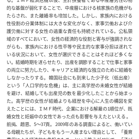
的な基盤が弱化することで、中産層における核家族の危機がも
たらされ、また離婚率も増加した。しかし、家族内における
性役割の分業体制には大きな変化がなく、家事労働および介
護労働に対する女性の過重な責任も持続されている。公私領
域のすべてにおいて、女性の経済的な役割と寄与が強調されな
がらも、家族内における性平等や民主的な家事分担は遅れて
いる状況において、女性が選択できることはそれほど多くな
い。結婚時期を遅らせたり、出産を調節することで仕事と家事
の両立に努力したり、キャリアと経済的な独立のために結婚を
しなかったりする。韓国社会にも到来した少子化（低出産）
という「人口学的な危機」は、主に高学歴の未婚女性が結婚
を避け、結婚しても出産児の数を最少化したことから始まっ
た。高学歴の女性が結婚よりも経歴を中心に人生の構図を変
えたことには、ＩＭＦ時代、企業における解雇の1順位が、既
婚女性と妊娠中の女性であった点も影響を与えたといえる 。
前掲、趙恩、5～37頁。 2009年のある調査によると、働いてい
る母親たちが、子どもをもう一人産まない理由として、「養育