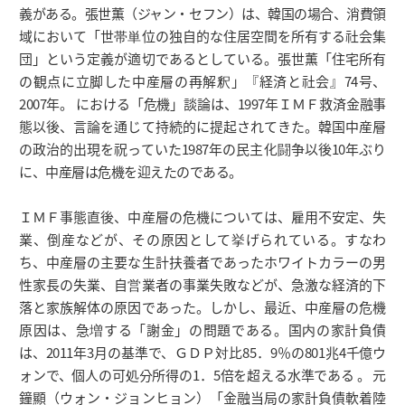
義がある。張世薫（ジャン・セフン）は、韓国の場合、消費領
域において「世帯単位の独自的な住居空間を所有する社会集
団」という定義が適切であるとしている。張世薫「住宅所有
の観点に立脚した中産層の再解釈」『経済と社会』74号、
2007年。 における「危機」談論は、1997年ＩＭＦ救済金融事
態以後、言論を通じて持続的に提起されてきた。韓国中産層
の政治的出現を祝っていた1987年の民主化闘争以後10年ぶり
に、中産層は危機を迎えたのである。
ＩＭＦ事態直後、中産層の危機については、雇用不安定、失
業、倒産などが、その原因として挙げられている。すなわ
ち、中産層の主要な生計扶養者であったホワイトカラーの男
性家長の失業、自営業者の事業失敗などが、急激な経済的下
落と家族解体の原因であった。しかし、最近、中産層の危機
原因は、急増する「謝金」の問題である。国内の家計負債
は、2011年3月の基準で、ＧＤＰ対比85．9％の801兆4千億ウ
ォンで、個人の可処分所得の1．5倍を超える水準である 。 元
鐘顯（ウォン・ジョンヒョン）「金融当局の家計負債軟着陸