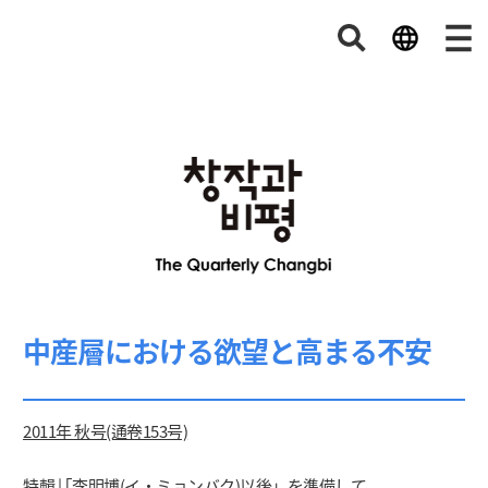
中産層における欲望と高まる不安
2011年 秋号(通卷153号)
特輯 | ｢李明博(イ・ミョンバク)以後」を準備して