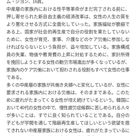
ム・ジヨン、16頁。
中産層の家族内における性平等革命がまだ完了される前に、
押し寄せられた新自由主義の経済改革は、女性の人生の質を
より悪化させる方式に全面化していった。家族福祉が脆弱で
ある上、国家が社会的再生産で自分の役割を果たしていない
ために、女性が育児、家事、介護などのケア労働に参加しな
ければならないという負担が、益々増加している。家族構成
員の失業、物価や教育費の上昇に対処するために、家計所得
を挽回しようとする女性の動労市場進出が多くなっているが、
家族内のケア労働において担わされる役割もすべて女性の仕事
である。
多くの中産層の家族が共働き夫婦へと変化しているが、女性に
要求される家族内における労働は、そのままである。このた
めに疲れがたまってくる女性が増え続けているという。韓国に
おいて40代の女性の中で、慢性疲労症候群に苦しめられる人々
が多いことは、すでに良く知られていることである。自分の
子どもが学閥を通して階級再生産してほしいという欲望を捨
てきれない中産層家族における女性は、疲れがたまっているに