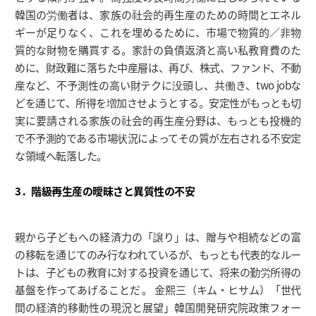
韓国の労働者は、家族の社会的再生産のための時間とエネル
ギーが足りなく、これを埋めるために、市場で物質的／非物
質的な財物を購買する。家計の負債返済と高い私教育費のた
めに、財政難に落ちた中産層は、再び、株式、ファンド、不動
産など、不予測性の高い財テクに没頭し、共働き、two jobな
どを通じて、所得を増加させようとする。安定性がもっとも切
実に要請される家族の社会的再生産分野は、もっとも投機的
で不予測的である市場状況によってその質が左右される不安定
な領域へ転落した。
3．階級再生産の曖昧さと異質性の不安
親から子どもへの経済力の「譲り」は、贈与や相続などの富
の移転を通じてのみ行なわれているが、もっとも代表的なルー
トは、子どもの教育に対する投資を通じて、将来の勤労所得の
基盤を作ってあげることだ 。 金熙三（キム・ヒサム）「世代
間の経済的移動性の現況と展望」韓国開発研究院政策フォー