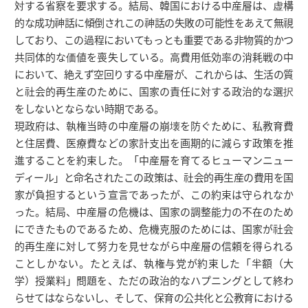
対する省察を要求する。結局、韓国における中産層は、虚構
的な成功神話に傾倒されこの神話の失敗の可能性をあえて無視
しており、この過程においてもっとも重要である非物質的かつ
共同体的な価値を喪失している。高費用低効率の消耗戦の中
において、絶えず空回りする中産層が、これからは、生活の質
と社会的再生産のために、国家の責任に対する政治的な選択
をしないとならない時期である。
現政府は、執権当時の中産層の崩壊を防ぐために、私教育費
と住居費、医療費などの家計支出を画期的に減らす政策を推
進することを約束した。「中産層を育てるヒューマンニュー
ディール」と命名されたこの政策は、社会的再生産の費用を国
家が負担するという宣言であったが、この約束は守られなか
った。結局、中産層の危機は、国家の調整能力の不在のため
にできたものであるため、危機克服のためには、国家が社会
的再生産に対して努力を見せながら中産層の信頼を得られる
ことしかない。たとえば、執権与党が約束した「半額（大
学）授業料」問題を、ただの政治的なハプニングとして終わ
らせてはならないし、そして、保育の公共化と公教育における