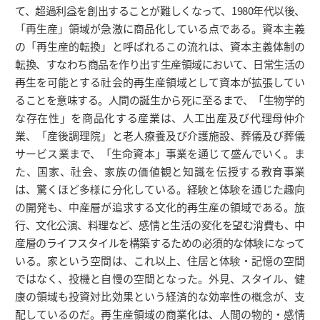
て、超過利益を創出することが難しくなって、1980年代以後、
「再生産」領域が急激に商品化している点である。資本主義
の「再生産的転換」と呼ばれるこの流れは、資本主義体制の
転換、すなわち商品を作り出す生産領域において、日常生活の
再生を可能とする社会的再生産領域として資本が拡張してい
ることを意味する。人間の誕生から死に至るまで、「生物学的
な存在性」を商品化する産業は、人工出産及び代理母仲介
業、「産後調理院」と老人療養及び介護施設、葬儀及び葬儀
サービス業まで、「生命資本」事業を通じて盛んでいく。ま
た、国家、社会、家族の価値観と知識を伝授する教育事業
は、驚くほど多様に分化している。経験と体験を通じた趣向
の開発も、中産層が追求する文化的再生産の領域である。旅
行、文化公演、料理など、感情と生活の変化を望む消費も、中
産層のライフスタイルを構築するための必須的な体験になって
いる。家という空間は、これ以上、住居と体験・記憶の空間
ではなく、投機と自慢の空間となった。外見、スタイル、健
康の領域も投資対比効果という経済的な効率性の概念が、支
配しているのだ。再生産領域の商業化は、人間の物的・感情