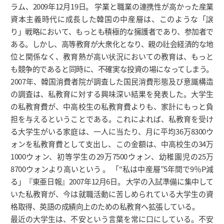
ラム、2009年12月19日。 学業と職業の連携性が高かった産業
資本主義時代に成長した韓国の中産層は、このような「譲
り」戦略において、もっとも積極的な擁護者であり、参加者で
ある。しかし、高等教育が大衆化となり、親の社会経済的な地
位と関係なく、教育熱が高い状況においての教育は、もっと
も競争的であると同時に、不確実な投資の場になってしまう。
2007年、韓国消費者院が調査した国民消費形態及び意識構造
の調査は、私教育に対する興味深い結果を発表した。大学生
の私教育費が、中高校生の私教育費よりも、家計にもっと負
担を与えるということである。これによれば、私教育を受け
る大学生がいる家庭は、一人に当たり、月に平均36万8300ウ
ォンを私教育費として支出し、この金額は、中高校生の34万
1000ウォン、初等学生の29万7500ウォン、幼稚園児の25万
8700ウォンより高いという 。 「“私は中産層”5年間で9％P減
る」『東亜日報』2007年12月6日。 大学の入試準備に集中して
いた私教育が、今は就職活動に苦しめられている大学生の資
格取得、英語の成績向上のための私教育へ拡張している。
最近の大学生は、不安という言葉を常に口にしている。不安