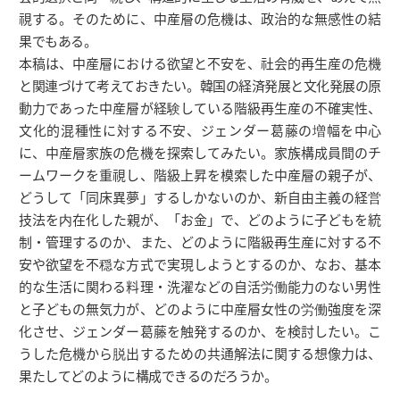
視する。そのために、中産層の危機は、政治的な無感性の結
果でもある。
本稿は、中産層における欲望と不安を、社会的再生産の危機
と関連づけて考えておきたい。韓国の経済発展と文化発展の原
動力であった中産層が経験している階級再生産の不確実性、
文化的混種性に対する不安、ジェンダー葛藤の増幅を中心
に、中産層家族の危機を探索してみたい。家族構成員間のチ
ームワークを重視し、階級上昇を模索した中産層の親子が、
どうして「同床異夢」するしかないのか、新自由主義の経営
技法を内在化した親が、「お金」で、どのように子どもを統
制・管理するのか、また、どのように階級再生産に対する不
安や欲望を不穏な方式で実現しようとするのか、なお、基本
的な生活に関わる料理・洗濯などの自活労働能力のない男性
と子どもの無気力が、どのように中産層女性の労働強度を深
化させ、ジェンダー葛藤を触発するのか、を検討したい。こ
うした危機から脱出するための共通解法に関する想像力は、
果たしてどのように構成できるのだろうか。