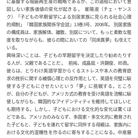
に基盤する階級再生産の戦略であるが、この過程において意
図しない家族価値の変化が起きる 。 崔陽淑（チェ・ヤンス
ク）「子どもの早期留学による別居家族に見られる社会心理
的規制」『韓国家族関係学会誌』13巻3号、2008年。 別居家族
の構成員は、家族解体、離散、別居について、もっと柔軟な態
度を取りながらも、彼らの間においての「同床異夢」も増えて
いる。
興味深いことは、子どもの早期留学を決定したり勧めたりす
る人が、父親であることだ 。 前掲、成晶鉉・洪錫俊、85頁。
彼らは、とりわけ英語学習からくるストレスや本人の教育欲
求の挫折に関する補償心理との反作用として、英語を完璧に駆
使する子どもにさせたいという「夢」に挑戦する。ところ
が、自分の子どもが、アメリカ式の教育を受け英語を流暢に駆
使しながらも、韓国的なアイデンティティを維持してほしいと
も期待する。しかし、子どもにおける文化的な変化は驚くほ
どである。アメリカのみならず、多国家・多文化的に教育され
た子どもと、子どもを連れて留学に同伴する母親は、家族内に
おける文化的混種性を作るのに寄与することになる。中産層