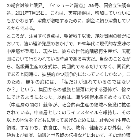
の総合対策と限界」『イシューと論点』269号、国会立法調査
処、2011年7月15日。 これは、実質所得は、増加していないに
もかかわらず、消費が増幅するために、謝金に頼り消費してい
るからである。
ところが、注目すべき点は、朝鮮戦争以後、絶対貧困の状況に
おいて、速い経済発展のおかげで、1980年代に現代的な意味の
中産層が登場し、現在は、彼らの世代的階級再生産が、広範
囲において行なわれている時点である事実だ。当然のことなが
ら、階級再生産の方式は、集団的であるだけでなく、同質的
であると同時に、拡張的かつ競争的になっていくしかない。こ
のため、競争の底には、「私だけが遅れているのではない
か？」という、集団からの離脱と墜落に対する恐怖が、徐々
にできるようになった。以前は、職や所得水準をめぐっての
（中産層の間の）競争が、社会的再生産の領域へ急激に拡張
されている。中産層としてのライフスタイルを維持し、その
以上の地位を子どもに譲ってあげるためには、社会的再生産の
領域、すなわち、衣食住、育児、教育、健康および外貌、休
憩および娯楽、知識と世界観の伝授などにおいて、その地位獲