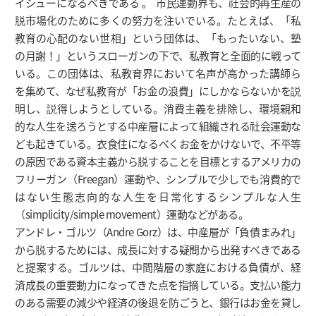
イシューになるべきである 。 市民運動界も、社会的再生産の
脱市場化のために多くの努力を注いでいる。たとえば、「私
教育の心配のない世相」という団体は、「もったいない、塾
の月謝！」というスローガンの下で、私教育と全面的に戦って
いる。この団体は、私教育界において名声が高かった講師ら
を集めて、なぜ私教育が「お金の浪費」にしかならないかを説
明し、説得しようとしている。消費主義を排除し、環境親和
的な人生を送ろうとする中産層によって組織される社会運動な
ども起きている。衣食住になるべくお金をかけないで、不平等
の原因である資本主義から脱することを目標とするアメリカの
フリーガン（Freegan）運動や、シンプルで少しでも消費的で
はない生態志向的な人生を日常化するシンプルな人生
（simplicity/simple movement）運動などがある。
アンドレ・ゴルツ（Andre Gorz）は、中産層が「負債まみれ」
から脱するためには、成長に対する疑問から出発すべきである
と提案する。ゴルツは、中間階層の家庭における負債が、経
済成長の重要動力になってきた点を指摘している。支払い能力
のある需要の減少や経済の後退を防ごうと、銀行はお金を貸し