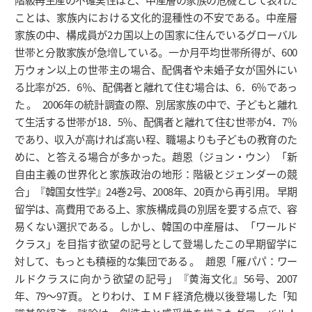
ことは、家族内における文化的混種性の不安である。中産層
家族の中、構成員が2カ国以上の国家に住んでいるグローバル
世帯と分散家族が急増している。一か月平均世帯所得が、600
万ウォン以上の世帯主の場合、配偶者や未婚子女が国外にい
る比率が25．6％、配偶者と離れて住む場合は、6．6％であっ
た 。 2006年の統計調査の際、別居家族の中で、子どもと離れ
て生活する世帯が18．5％、配偶者と離れて住む世帯が4．7％
であり、収入が高ければ高い程、職場よりも子どもの教育のた
めに、と答える場合が多かった。趙恩（ジョン・ウン）「新
自由主義の世界化と家族政治の地形：階級とジェンダーの競
合」『韓国女性学』24巻2号、2008年、20頁から再引用。 早期
留学は、高費用である上、家族構成員の別居を要する点で、容
易くない選択である。しかし、韓国の中産層は、「ワールド
クラス」を目指す欲望の記号として登場したこの早期留学に
対して、もっとも積極的な集団である 。 趙恩「雁パパ：ワー
ルドクラスに向かう欲望の記号」『黄海文化』56号、2007
年、79～97頁。 とりわけ、ＩＭＦ経済危機以後登場した「知