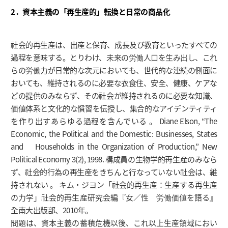
2．資本主義の「再生産的」転換と日常の商品化
社会的再生産は、出産と保育、成長及び教育といったすべての
過程を意味する。とりわけ、未来の労働人口を生み出し、これ
らの労働力が日常的な次元においても、世代的な連続の側面に
おいても、維持されるのに必要な衣食住、安全、健康、ケアな
どの提供のみならず、その社会が維持されるのに必要な知識、
価値体系と文化的な慣習を伝授し、集合的なアイデンティティ
を作り出すあらゆる過程を含んでいる 。 Diane Elson, “The
Economic, the Political and the Domestic: Businesses, States
and Households in the Organization of Production,” New
Political Economy 3(2), 1998. 構成員の生物学的再生産のみなら
ず、社会的行為の再生産をきちんと行なっていない社会は、維
持されない 。 キム・ジヨン「社会的再生産：生産する再生産
の力学」社会的再生産研究会編『女／性 労働価値を語る』
全南大出版部、2010年。
問題は、資本主義の蓄積危機以後、これ以上生産領域におい