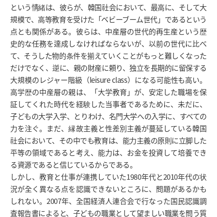
という情緒は、彼らが、韓国社会において、最高に、そして大
規模で、高等教育を受けた「ベビーブーム世代」であるという
点とも関係がある。彼らは、中産層の世代的再生産という歴
史的な任務を達成しなければならないが、以前の世代に比べ
て、そうした物的条件を揃えていくことがもっと難しくなった
だけでなく、逆に、親の財産に頼り、独立を長期的に留保する
大規模のレジャー階級（leisure class）になる可能性も高い。
高学歴の中産層の親は、「大学教育」が、安定した職場を保
証してくれた時代を経験した当事者であるために、未だに、
子どもの大学入学、とりわけ、名門大学への入学に、すべての
力を注ぐ。まだ、縁故主義と性差別主義が蔓延している韓国
社会において、その中でも教育は、能力主義の原則に立脚した
平等の領域であると考え、能力は、お金を投資して培養でき
る資源であると信じているからである。
しかし、教育と仕事が連携していた1980年代と2010年代の状
況が全く異なる点を認識できないところに、問題があるかも
しれない。2007年、全国経済人連合会で行なった国民認識調
査報告書によると、子どもの職業として望ましい職業を問う質