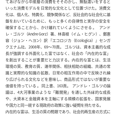
てあげながら中産層の消費をそそのかし、無駄遣いをすると
いった消費モデルを日常的な文化として位置づけた。消費文
化は、個人化、特異化、競争関係など、反社会的な社会化に基
盤をおいているために、もっと多くの自律性と実存の安全を
確保することから、かけ離れていくようにさせる 。 アンド
レ・ゴルツ（Andre Gorz）著、林喜根（イム・ヒグン）、鄭惠
容（ジョン・ヘヨン）訳 『エコロジカ（Ecologica）』センガ
クエナム社、2008年、69～70頁。 ゴルツは、資本主義的な成
長が強調する外面化した富ではなく、社会の「内在的な富」
を創出することが重要だと力説する。内在的な富とは、生活
環境の質、教育の質、連帯関係、相扶相助の組織、共通の常
識と実際的な知識の拡散、日常の相互作用の中で反映され繰
り広げられる文化などを意味し、商品形式ではないが重要な
価値を持っている 。 同上書、163頁。 アンドレ・ゴルツの論
議は、4大河事業のような「難開発」を通した外縁的な成長
や、大資本と金融資本を主軸にする規模の拡張を、国家発展
や国力と同一視する現政府の政策に強い疑問を持たせる。
内在的な富は、生活の質の問題であり、社会的再生産の方式に