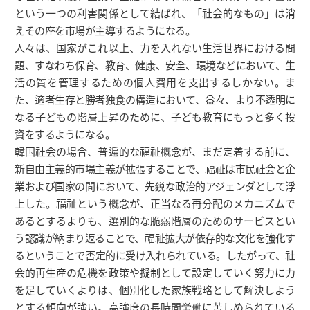
という一つの利害関係として結ばれ、「社会的なもの」は消
えその座を市場が主導するようになる。
人々は、国家がこれ以上、力を入れない生活世界における問
題、すなわち保育、教育、健康、安全、環境などにおいて、生
活の質を管理するための個人費用を支出するしかない。ま
た、適者生存と勝者独食の構造において、益々、より不透明に
なる子どもの階層上昇のために、子ども教育にもっと多く投
資をするようになる。
韓国社会の場合、普遍的な福祉概念が、まだ定着する前に、
新自由主義的市場主義が拡張することで、福祉は市民社会と企
業および国家の間において、先鋭な政治的アジェンダとして浮
上した。福祉という概念が、正当なる再分配のメカニズムで
あるとするよりも、選別的な脆弱階層のためのサービスとい
う認識が納まり返ることで、福祉拡大が依存的な文化を強化す
るということで否定的に受け入れられている。したがって、社
会的再生産の危機を政策や擬制として設定していく努力に力
を足していくよりは、個別化した家族戦略として解決しよう
とする傾向が強い。高強度の長時間労働に苦しめられている