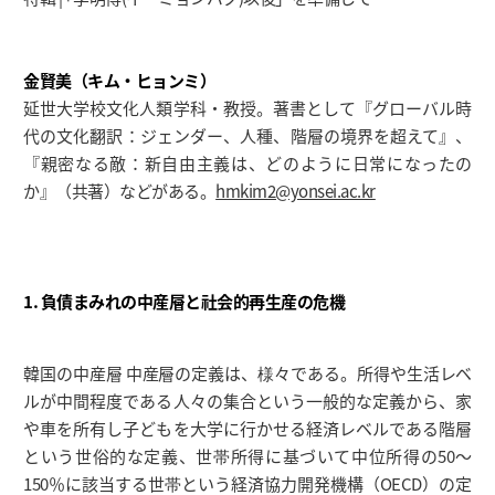
金賢美（キム・ヒョンミ）
延世大学校文化人類学科・教授。著書として『グローバル時
代の文化翻訳：ジェンダー、人種、階層の境界を超えて』、
『親密なる敵：新自由主義は、どのように日常になったの
か』（共著）などがある。
hmkim2@yonsei.ac.kr
1. 負債まみれの中産層と社会的再生産の危機
韓国の中産層 中産層の定義は、様々である。所得や生活レベ
ルが中間程度である人々の集合という一般的な定義から、家
や車を所有し子どもを大学に行かせる経済レベルである階層
という世俗的な定義、世帯所得に基づいて中位所得の50～
150％に該当する世帯という経済協力開発機構（OECD）の定