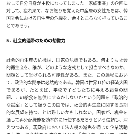
おして自分自身が主役になってしまった「家族事業」の企画に
対して、疲れ果て、なお怒りを覚えた中産層の女性たちは、韓
国社会における再生産の危機を、余すところなく担っているこ
とであろう。
5．社会的連帯のための想像力
社会的再生産の危機は、国家の危機でもある。何よりも社会
的再生産を、誰が、どのような方式として担当すべきなのか、
問題として挙げられる可能性がある。また、この過程におい
て、政治的な闘争は必然的である。韓国は世界11位の経済大国
であるが、たとえば、学校で子どもたちに与える給食の問
題、この給食を無償にするかしないかという問題を「政治的
な試案」として扱うこの国では、社会的再生産に関する長期
的な展望を持つことは難しいかもしれない。国家が、税金を
通して再分配機能を効率的に行使するだろうという信頼も、消
えつつある。現政府において法人税の減免を通じた企業活動