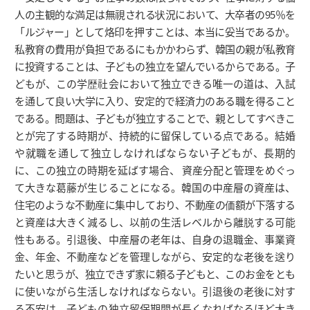
人の主観的な満足は無視される状況において、大卒者の95％を
「ルジャー」として烙印を押すことは、本当に妥当であるか。
私教育の費用が負担であるにもかかわらず、韓国の親が私教育
に投資することは、子どもの独立を望んでいるからである。子
どもが、この学歴社会において独立できる唯一の道は、入試
を通して良い大学に入り、安定的で経済力のある職を得ること
である。問題は、子どもが独立することで、親としてすべきこ
とが完了する時期が、持続的に留保している点である。結婚
や就職を通して独立しなければならない子どもが、長期的
に、この独立の時期を延ばす場合、 資産分配と管理をめぐっ
て大きな葛藤が生じることになる。韓国の中産層の資産は、
住宅のような不動産に集中しており、不動産の価額が下落する
と資産は大きく減るし、以前の生活レベルから離脱する可能
性もある。引退後、中産層の老年は、自身の退職金、事業資
金、年金、不動産などを管理しながら、安定的な老後を送り
たいと思うが、独立できず家に頼る子どもと、このお金をとも
に使いながら生活しなければならない。引退後の老後に対す
る不安は、子どもの独立留保期間が長くなればなるほど大き