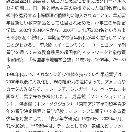
識基盤経済」談論は、創造力と感受性を揃えたグローバル人
材を強調し、画一性と権威主義の象徴であった韓国教育に脱
規制を強調する市場原理が積極的に導入されることで、早期留
学は新しい教育商品として注目され始めた。小学生の早期留
学は、2002年の3464名から、2006年には1万3824名というおよ
そ4倍も近く増加し、早期留学の低年齢化が早く進行している
ことがわかる 。 李永閔（イ・ヨンミン）、ユ・ヒヨン「早期
留学を通じてみる教育移民の超国家的ネットワークと象徴資
本家研究」『韓国都市地理学会誌』11巻2号、2008年、75～89
頁。
1990年代まで、それなりに希少価値を持っていた早期留学は、
2000年以後に大衆化し、親の経済力の差によって、アメリカや
カナダのみならず、マレーシア、シンガポール、ベトナム、中
国など、留学先も多様化した 。 成晶鉉（ソン・ジョンヒョ
ン）、洪錫俊（ホン・ソクジュン）「東南アジア早期留学青少
年の留学決定過程と留学経験：マレーシアに留学中である青
少年を対象にして」『青少年学研究』16巻6号、2009年7月、
71～102頁。 早期留学は、チームとしての「家族スピリッツ」