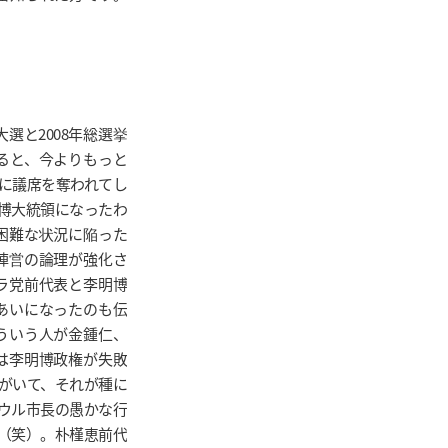
大選と2008年総選挙
ると、今よりもっと
に議席を奪われてし
博大統領になったわ
困難な状況に陥った
陣営の論理が強化さ
ラ党前代表と李明博
あいになったのも伝
ういう人が金鍾仁、
は李明博政権が失敗
がいて、それが種に
ウル市長の愚かな行
（笑）。朴槿恵前代