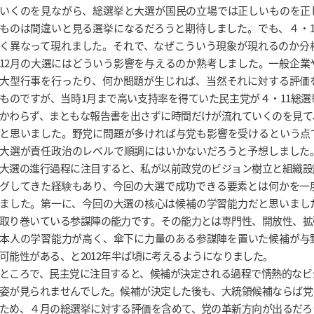
いくのを見ながら、総選挙と大選が国民の立場では正しいものを正
ものは間違いと見る選挙になるだろうと期待しました。でも、４・1
く異なって現れました。それで、なぜこういう現象が現れるのか分
12月の大選にはどういう影響を与えるのか熟考しました。一般企業
大型行事を行ったり、何か問題が生じれば、当然それに対する評価
ものですが、当時1月まで高い支持率を得ていた民主党が４・11総
かわらず、まともな報告書を出さずに時間だけが流れていくのを見て
と思いました。野党に問題が多ければ与党も影響を受けるという点
大選が責任政治のレベルで順調にはいかないだろうと予想しました
大選の進行過程に注目すると、私が以前政党のビジョン樹立と組織設
グしてきた経験もあり、今回の大選で成功できる要素とは何かを一
ました。第一に、今回の大選の核心は候補の学習能力だと思いまし
取り巻いている参謀陣の能力です。その能力とは専門性、開放性、拡
本人の学習能力が高く、傘下に力量のある参謀陣を置いた候補が与
可能性がある、と2012年半ば頃に考えるようになりました。
ところで、民主党に注目すると、候補が決定される過程で情熱的なビ
姿が見られませんでした。候補が決定した後も、大統領候補ならば党
ため、４月の総選挙に対する評価を含めて、党の革新方向が出るだろ