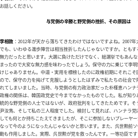
お話しください。
与党側の辛勝と野党側の挫折、その原因は
李相敦
：2012年が天から落ちてきたわけではないですよね。2007年
でも、いわゆる進歩陣営は相当挫折したんじゃないですか。ともす
無力だったと思います。大選に負けただけでなく、総選挙でもあんな
まったので大変な無力感を味わったでしょう。保守の力に乗じて李明
けじゃありません。中道・実用を標榜したのに政権初期にそれこそ
ので、保守の力を掲げて克服しようとしたはずみで私たちの社会で
れてしまいました。当時、与党側の有力政治家だった朴槿恵ハンナ
政権の関係は、韓国政党史で今までなかったものでした。私が知り
統的な野党側の人士ではないが、政府批判をしてきたためです。そ
尹汝雋、そして私の三人程度でした。検討して見れば、ハンナラ党
しても何とか持ちこたえてきましたが、そこに参加しないプレーヤー
なって今のようになったんじゃないかと思います。また、呉世勲前ソ
動も作用しました。実際、呉世勲が党を救ったんです。一等功臣です