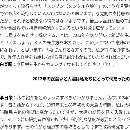
がつくって流行らせた「メンブン（メンタル崩壊）」のような言葉
野でも広く流行しているんではないかと思います。与党側の支持層も
たが、それほど欣快な心情ではないようです。最近は経済が極めて
業や金融界では構造調整が迫っているという懸念も広がっています。そ
年に意味をもたせて解釈することは、2013年を切り開いて希望を
といえましょう。３人の先生方をお招きし、この点について意味の
になれば、と思います。みなさん有名な方なので、私が特に紹介する
で、昨年の経験をお話しながら自己紹介もかねていただければと思い
白楽晴
：李日栄先生からカミングアウトしてください（笑）。
2012年の総選挙と大選は私たちにとって何だった
李日栄
：私の紹介をどのようにすべきかわかりません。私の2012
す。昔の話からすれば、1987年末と88年初めの大選の時期、私は
当時民主化の熱望は高かったのですが、大選の結果を見て失敗し
り、そこで若い研究者仲間でもう少し科学的な態度が必要だと言って
があります。その時から経済学の専攻者として今まで政策研究をし