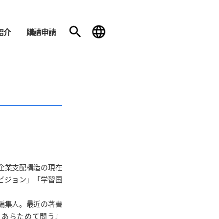
紹介
購讀申請
企業支配構造の現在
ビジョン」「学習国
編集人。最近の著書
、あらためて問う』