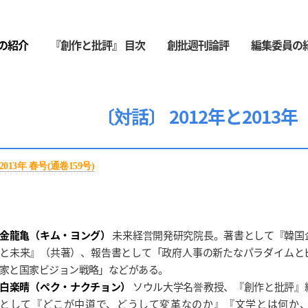
の紹介
『創作と批評』 目次
創批週刊論評
編集委員の
〔対話〕 2012年と2013年
2013年 春号(通卷159号)
金龍亀（キム・ヨング）
未来経営開発研究院長。著書として『韓国
と未来』（共著）、報告書として「政府人事の新たなパラダイムと
家と国家ビジョン戦略」などがある。
白楽晴（ペク・ナクチョン）
ソウル大学名誉教授、『創作と批評』
として『どこが中道で、どうして変革なのか』『文学とは何か