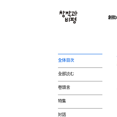
創批
全体目次
全部読む
卷頭言
特集
対話