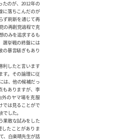
たのが、2012年の
線に落ちこんだのが
らず刷新を通じて再
党の再創党過程で克
想のみを追求するも
、選挙戦の終盤には
敏の暴言騒ぎもあり
勝利したと言います
ます。その論理に従
には、他の候補だっ
点もありますが、李
内外のヤマ場を克服
だけでは見ることがで
験でした。
う果敢な試みをした
瀝したことがありま
て、白楽晴先生が話