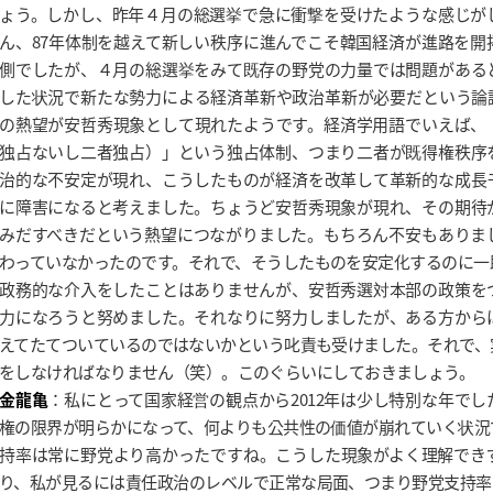
ょう。しかし、昨年４月の総選挙で急に衝撃を受けたような感じが
ん、87年体制を越えて新しい秩序に進んでこそ韓国経済が進路を開
側でしたが、４月の総選挙をみて既存の野党の力量では問題がある
した状況で新たな勢力による経済革新や政治革新が必要だという論
の熱望が安哲秀現象として現れたようです。経済学用語でいえば、
独占ないし二者独占）」という独占体制、つまり二者が既得権秩序
治的な不安定が現れ、こうしたものが経済を改革して革新的な成長
に障害になると考えました。ちょうど安哲秀現象が現れ、その期待
みだすべきだという熱望につながりました。もちろん不安もありま
わっていなかったのです。それで、そうしたものを安定化するのに一
政務的な介入をしたことはありませんが、安哲秀選対本部の政策を
力になろうと努めました。それなりに努力しましたが、ある方から
えてたてついているのではないかという叱責も受けました。それで、
をしなければなりません（笑）。このぐらいにしておきましょう。
金龍亀
：私にとって国家経営の観点から2012年は少し特別な年で
権の限界が明らかになって、何よりも公共性の価値が崩れていく状況
持率は常に野党より高かったですね。こうした現象がよく理解できず
り、私が見るには責任政治のレベルで正常な局面、つまり野党支持率