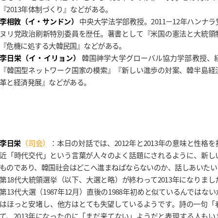
『2013年体制づくり』などがある。
李相敦（イ・サンドン）
中央大学法学部教授。2011－12年ハンナ
ヌリ党政治刷新特別委員を歴任。著書として『米国の憲法と大統領
『危機に処する大韓民国』などがある。
李日栄（イ・イリョン）
韓国神学大学グローバル協力学部教授、
『韓国型ネットワーク国家の模索』『新しい進歩の対案、韓半島経
革と経済発展』などがある。
李日栄
（司会）
：本日の対話では、2012年と2013年の意味と性格
近「時代交代」という言葉が人々のよく話題にされるように、新し
ものであり、韓国社会はどこへ進まねばならないのか、話しあいたい
第18代大統領選挙（以下、大選と略）が終わって2013年になりま
第13代大選（1987年12月）直後の1988年初めと似ているんではな
はほっと安堵し、他方はとても失望しているようです。詩の一句「
て、2013年になったのに「まだ来てない」ようだと表現する人も