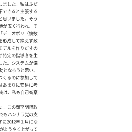
しました。私はふだ
拓できると主張する
と思いました。そう
議が広く行われ、そ
「デュオポリ（複数
を形成して絶えず政
モデルを作りだすの
が特定の指導者を生
した。システムが備
助となろうと思い、
つくるのに参加して
はあまりに安易に考
実は、私も自己省察
した。この間李明博政
でもハンナラ党の支
に2012年１月にな
がようやく上がって