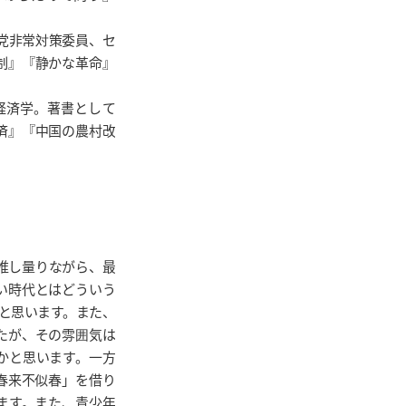
ラ党非常対策委員、セ
制』『静かな革命』
経済学。著書として
済』『中国の農村改
を推し量りながら、最
い時代とはどういう
と思います。また、
したが、その雰囲気は
いかと思います。一方
春来不似春」を借り
います。また、青少年