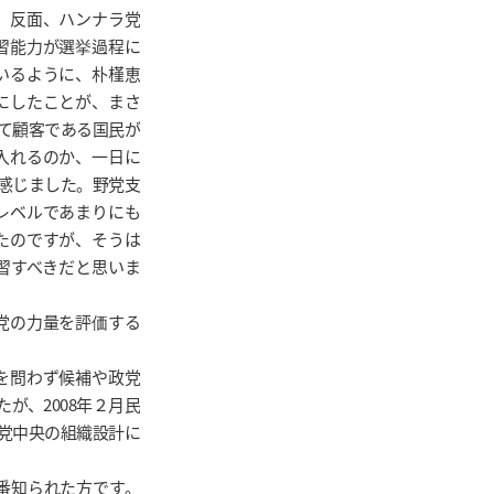
。反面、ハンナラ党
習能力が選挙過程に
いるように、朴槿恵
にしたことが、まさ
て顧客である国民が
入れるのか、一日に
感じました。野党支
レベルであまりにも
たのですが、そうは
習すべきだと思いま
党の力量を評価する
を問わず候補や政党
が、2008年２月民
党中央の組織設計に
番知られた方です。