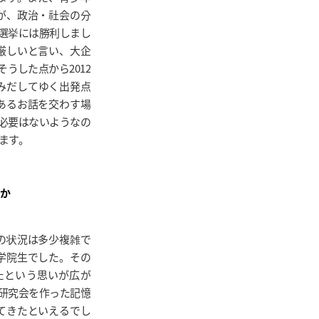
が、政治・社会の分
選挙には勝利しまし
厳しいと言い、大企
うした点から2012
生みだしてゆく出発点
あるお話を交わす場
必要はないようなの
ます。
のか
年の状況は多少複雑で
大学院生でした。その
たという思いが広が
研究会を作った記憶
てきたといえるでし