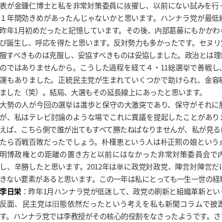
表が金鍾仁博士と私を非常対策委員に抜擢し、以前にない試みを行っ
１年間効きめがあったんじゃないかと思います。ハンナラ党が最低
昨年1月初めだったと記憶しています。その後、内部葛藤にもかかわ
び誕生し、呼応を得たと思います。反対勢力も多かったです。セヌリ
服すべきものは克服し、妥協すべきものは妥協しました。政治とは理
のではありませんから。こうした過程を経て４・11総選挙で善戦し
運もありました。正統民主党が生まれていくつかで助けられ、金容
ました（笑）。結局、大選もその延長線上にあったと思います。
大勢の人が今回の選挙は進歩と保守の大激突であり、保守がそれに
が、私はテレビ討論のような場でこれに異議を提起したことがあり
えば、こちら側で誰が出てもすべて勝たねばなりませんが、私が見る
たら百戦百敗だったでしょう。朴槿恵という人は朴正熙の娘という
明博政権との距離の置き方と以前にはなかった非常対策委員会で
し、辛勝したと思います。2012年は単に政党対政党、陣営対陣営
きない要素があると思います。この一年は私にとっても一生一世の経
李日栄
：昨年1月ハンナラ党が低迷して、政党の刷新と組織革新とい
反面、民主党は旧態依然だったという考えを私も新聞コラムで披
す。ハンナラ党では李教授がその核心的役割をなさったようです。さ