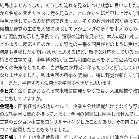
結局出ませんでした。そうした流れを見るにつけ残念に思いました
から名前を変えたセヌリ党を見ると、とにかく先ほど申し上げた学
相当反映しているのが確認できました。多くの政治評論家が語って
候補が野党の主張を大幅に摂取してアジェンダの多くを本人のもの
に学習能力を示した事例です。選挙の流れを見ると、本人の話に対し
どのように反応するのか、また野党の主張を国民がどのように受け
何度も点検したんではないかと思えるほど、敏捷な対応をしていると
持者の立場では、李明博政権が民主共和国の基本を壊して公共性の
多くの失策をしたため、当然権力が野党に移るだろうと断定してい
なりませんでした。私は今回の選挙を契機に、特に野党が新たに学
す。また、学習する方法自体を学習すべきだと思います。
李日栄
：金院長がおられる未来経営開発研究院では、大選候補や政
こともしていますか。
金龍亀
：国家経営の成功レベルで、企業や公共組織だけでなく与野
の成功要因に関心を持っています。今回の選挙には関与しませんでした
主党のビジョン樹立をコンサルティングしたことがあり、その前には
ついて諮問したこともありました。
李日栄
：それでは李相敦教授、何しろマスコミによく出演されて一