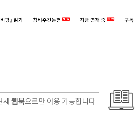
비평』 읽기
창비주간논평
지금 연재 중
구독
NEW
NEW