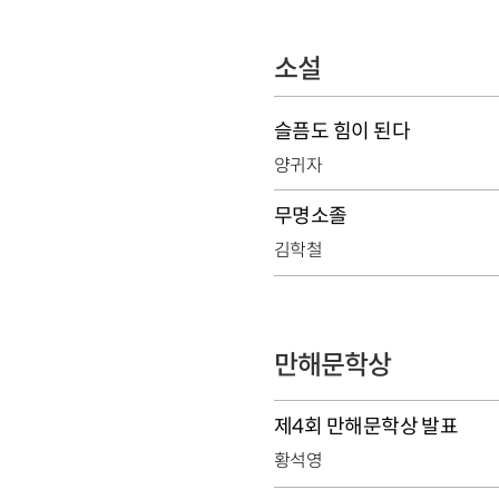
소설
슬픔도 힘이 된다
양귀자
무명소졸
김학철
만해문학상
제4회 만해문학상 발표
황석영