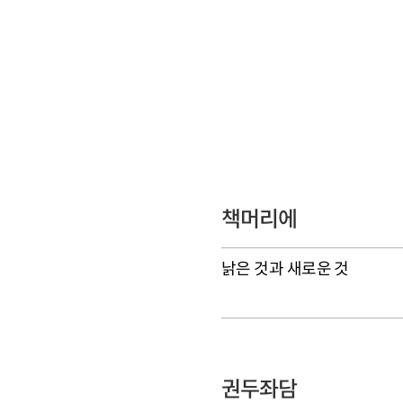
책머리에
낡은 것과 새로운 것
권두좌담