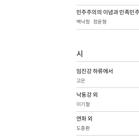
민주주의의 이념과 민족민
백낙청
정윤형
시
임진강 하류에서
고은
낙동강 외
이기철
연좌 외
도종환