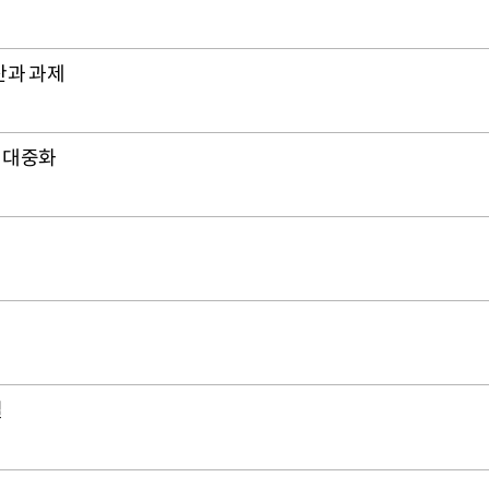
산과 과제
 대중화
설