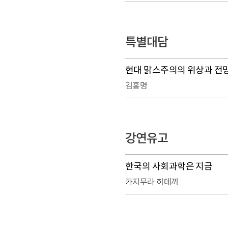
특별대담
현대 맑스주의의 위상과 전
김홍명
강연유고
한국의 사회과학은 지금
카지무라 히데끼