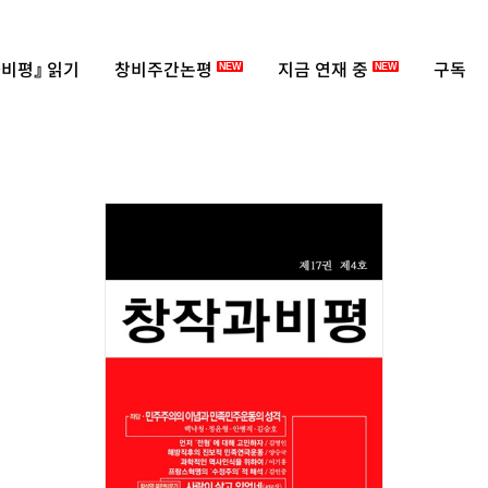
비평』 읽기
창비주간논평
지금 연재 중
구독
NEW
NEW