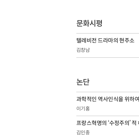
문화시평
텔레비전 드라마의 현주소
김창남
논단
과학적인 역사인식을 위하
이기홍
프랑스혁명의 ‘수정주의’ 적
김인중