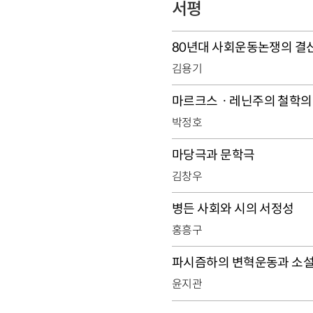
서평
80년대 사회운동논쟁의 결
김용기
마르크스ㆍ레닌주의 철학의
박정호
마당극과 문학극
김창우
병든 사회와 시의 서정성
홍흥구
파시즘하의 변혁운동과 소
윤지관