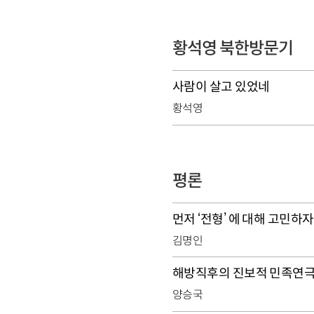
황석영 북한방문기
사람이 살고 있었네
황석영
평론
먼저 ‘전형’ 에 대해 고민하자
김명인
해방직후의 진보적 민족연
양승국