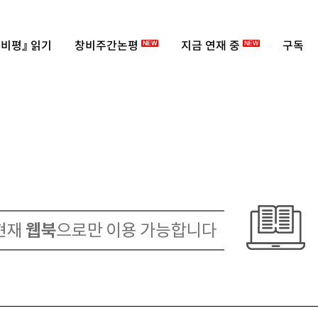
비평』 읽기
창비주간논평
지금 연재 중
구독
NEW
NEW