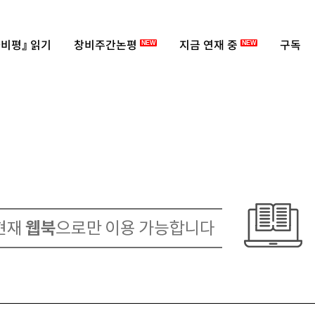
비평』 읽기
창비주간논평
지금 연재 중
구독
NEW
NEW