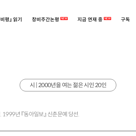
비평』 읽기
창비주간논평
지금 연재 중
구독
NEW
NEW
시 | 2000년을 여는 젊은 시인 20인
. 1999년 『동아일보』 신춘문예 당선.