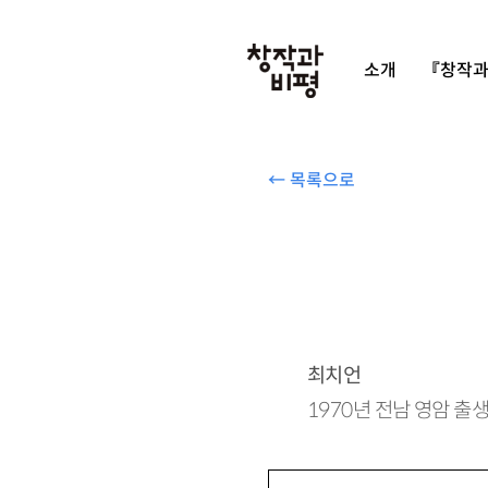
소개
『창작과
← 목록으로
최치언
1970년 전남 영암 출생