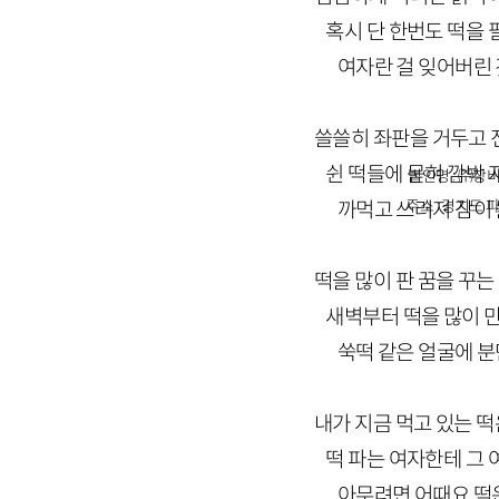
혹시 단 한번도 떡을 
여자란 걸 잊어버린 
쓸쓸히 좌판을 거두고 
쉰 떡들에 묻혀 깜박 
법인명 : ㈜창비
주소 : 경기도 파
까먹고 쓰러져 잠이
떡을 많이 판 꿈을 꾸는
새벽부터 떡을 많이 만
쑥떡 같은 얼굴에 분만
내가 지금 먹고 있는 
떡 파는 여자한테 그 
아무려면 어때요 떡은