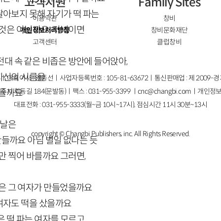
고객지원
Family Sites
팔아보지 못해 자기가 떡 파는
이용약관
창비
것은 아닐까요. 저녁이면
개인정보처리방침
창비문화재단
고객센터
클럽창비
전대 속 같은 비좁은 방안에 들어앉아,
자신의 시름을
ㅣ대표이사 : 염종선ㅣ사업자등록번호 : 105-81-63672ㅣ통신판매업 : 제 2009-
주시 회동길 184(문발동)ㅣ팩스 : 031-955-3399 ㅣ
cnc@changbi.com
ㅣ개인정보
 들까요
대표전화 : 031-955-3333(월~금 10시~17시), 점심시간 11시 30분~13시
 날은
copyright © Changbi Publishers, inc. All Rights Reserved.
들까요 아님 별일 없다는 듯
 찍어 바를까요 그러면,
떡은 그 여자가 만들었을까요
여자도 떡을 샀을까요
 떡 파는 여자를 모르고