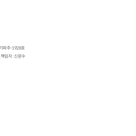
경기파주-1928호
책임자 : 신문수