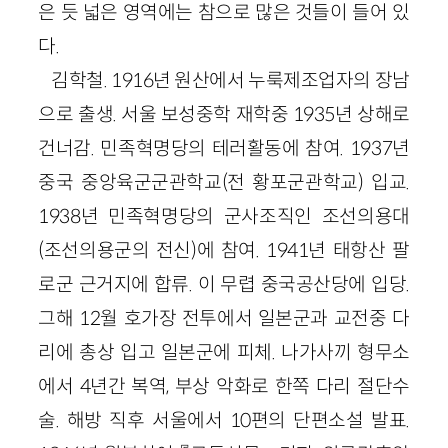
은 듯 넓은 영역에는 참으로 많은 것들이 들어 있
다.
김학철. 1916년 원산에서 누룩제조업자의 장남
으로 출생. 서울 보성중학 재학중 1935년 상해로
건너감. 민족혁명당의 테러활동에 참여. 1937년
중국 중앙육군군관학교(전 황포군관학교) 입교.
1938년 민족혁명당의 군사조직인 조선의용대
(조선의용군의 전신)에 참여. 1941년 태항산 팔
로군 근거지에 합류. 이 무렵 중국공산당에 입당.
그해 12월 호가장 전투에서 일본군과 교전중 다
리에 총상 입고 일본군에 피체. 나가사끼 형무소
에서 4년간 복역, 부상 악화로 한쪽 다리 절단수
술. 해방 직후 서울에서 10편의 단편소설 발표.