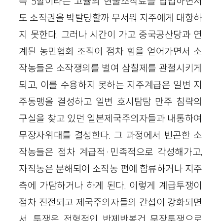
즉 5할이라는 고율의 현물소작료를 납입하면서
도 소작권을 박탈당할까 무서워 지주에게 대항하
지 못한다. 그러나 시간이 가고 중국공산당과 연
계된 농민협회 조직이 점차 힘을 얻어가면서 소
작농들은 소작쟁의를 벌여 삼칠제를 관철시키게
되고, 이를 수용하지 못하는 지주계급은 일변 지
주동맹을 결성하고 일변 호시탐탐 만주 침략의
구실을 찾고 있던 일본제국주의자들과 내통하여
무장자위대를 결성한다. 그 과정에서 빈곤한 소
작농들은 점차 계급적·민족적으로 각성해가고,
자작농은 분해되어 소작농 편에 합류하거나 지주
측에 가담하거나 하게 된다. 이렇게 계급투쟁이
점차 진전되고 제국주의자들의 간섭이 강화되면
서, 투쟁은 전형적인 반제반봉건 무장투쟁으로