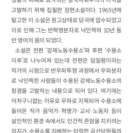
생활의 피폐로 요약되는 중국사회주의의 타락을
고발하기 위해 집필한 장편소설이다. 1965년에
탈고한 이 소설은 원고상태로 당국에 압수되었고
이로 인해 그는 반혁명분자로 낙인찍혀 10년 동
안 영어의 몸이 되었다.
소설은 전편 ‘강제노동수용소’와 후편 ‘수용소
이후’로 나누어져 있는데 전편은 임일평이라는
작가의 시점으로 반우파투쟁 과정에서 우파분자
로 낙인찍힌 사람들이 수용된 강제노동수용소의
참경을 고발하는 내용으로 되어 있다. 여기에는
어처구니없는 이유로 우파로 지목되어 수용소에
들어온 작가·음악가·혁명가·교사·노동자 등이
살인적인 환경 속에서도 인간적 존엄을 지키려는
의지가, 수용소를 지배하는 타락한 공산당원들의