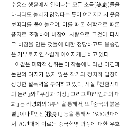
수용소 생활에서 일어나는 모든 소극(笑劇)들을
하나라도 놓치지 않겠다는 듯이 여기저기서 웃음
보따리를 풀어놓으며, 이를 때론 해학으로 때론
풍자로 조형하여 비참이 사랑으로 그것이 다시
그 비참을 만든 것들에 대한 정당하고도 웅숭깊
은 거부로 자연스럽게 이어지게끔 하고 있다.
이같은 미학적 성취는 이 작품에 나타난, 이견과
논란의 여지가 없지 않은 작가의 정치적 입장에
상당한 설득력을 부여하고 있다. 사실 『전환시대
의 논리』와 『우상과 이성』 그리고 『8억인과의 대
화』 등 리영희의 3부작을 통해서, 또 『중국의 붉은
별』이나 『번신(飜身)』 등을 통해서 1930년대에
서 70년대에 이르는 중국혁명 과정에 대한 우호