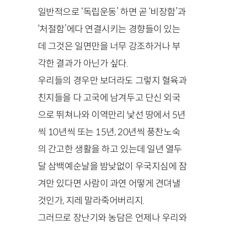
일반적으로 ‘독립운동’ 하면 곧 ‘비장함’과
‘처절함’에다 연결시키는 경향들이 있는
데 그것은 일면만을 너무 강조하거나 부
각한 결과가 아닌가 싶다.
우리들의 경우만 보더라도 그렇지 혈육과
친지들을 다 고국에 남겨두고 단신 외국
으로 뛰쳐나와 이역만리 낯선 땅에서 5년
씩 10년씩 또는 15년, 20년씩 풍찬노숙
의 간고한 생활을 하고 있는데 일년 열두
달 삼백예순날을 밤낮없이 우국지심에 잠
겨만 있다면 사람이 과연 어떻게 견뎌낼
것인가, 지레 말라죽어버리지.
그러므로 장난기와 농담은 언제나 우리와