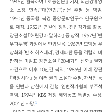
1946년 월북하여 『로동신문』 기자, 외금강휴양
소 소장, 민족군대(인민군)신문 주필 등 역임.
1950년 중국행. 북경 중앙문학연구소 연구원으
로 재직. 1952년 연길에 정착, 전업작가로 활동.
장편소설 『해란강아 말하라』 등 창작. 1957년 ‘반
우파투쟁’ 과정에서 탄압받음. 1967년 모택동 우
상화와 ‘반소 히스테리’, 경제파탄 등을 격렬히 비
판하는 미발표 장편소설 『20세기의 신화』 필화
사건으로 이후 10년간 복역. 1985년 이래 장편
『격정시대』 등 여러 권의 소설과 수필, 자서전 등
을 연변과 남한에서 간행. 연변작가협회 부주석
역임. 1994년 KBS 제정 해외동포 특별상 수상.
1
2001년 사망.