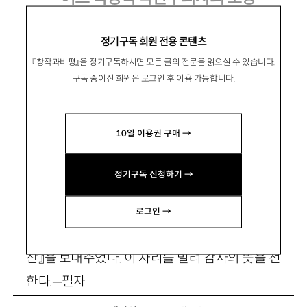
김학철론
정기구독 회원 전용 콘텐츠
『창작과비평』을 정기구독하시면 모든 글의 전문을 읽으실 수 있습니다.
구독 중이신 회원은 로그인 후 이용 가능합니다.
김명인
金明仁
10일 이용권 구매 →
문학평론가. 평론집 『희망의 문학』 『불을 찾아
서』 등이 있음. CRITIKIM@chollian.net
정기구독 신청하기 →
✽ 이 글을 쓰는 데는 장춘 길림대학 윤해연 교
수의 도움이 컸다. 그는 내게 김학철 선생의 문집
로그인 →
들과 선생에 대한 추모특집이 실린 잡지 『장백
산』을 보내주었다. 이 자리를 빌려 감사의 뜻을 전
한다.─필자