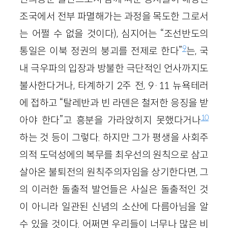
조국에서 전부 파멸해가는 과정을 목도한 그로서
는 어쩔 수 없을 것이다), 심지어는 “조선반도의
9
통일은 이북 정권의 붕괴를 전제로 한다”
는, 국
내 극우파의 입장과 방불한 극단적인 언사까지도
불사한다거나, 타계하기 2주 전, 9·11 뉴욕테러
에 접하고 “탈레반과 빈 라덴은 철저한 응징을 받
10
아야 한다”고 흥분을 가라앉히지 못했다거나
하는 것 등이 그렇다. 하지만 그가 평생을 사회주
의적 도덕성에의 복무를 최우선의 원칙으로 삼고
살아온 불퇴전의 원칙주의자임을 상기한다면, 그
의 이러한 돌출적 발언들은 사실은 돌출적인 것
이 아니라 일관된 신념의 소산에 다름아님을 알
수 있을 것이다. 어쩌면 우리들이 너무나 많은 비