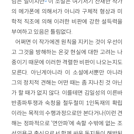
넘는 일이지만
이 소설은 여기저기 산재한 작가
의 메가폰에 의해서가 아니라 구체적 형상과 미
학적 직조에 의해 이러한 비판에 강한 설득력을
부여하고 있음은 틀림없다.
어쩌면 이 작가에겐 원칙을 지키는 것이 우선이
고 그것을 방해하는 온갖 현실에 대한 고려는 나
중이기 때문에 이러한 격렬한 비판이 나오는지도
모른다. 아닌게아니라 이 소설에서뿐만 아니라
그의 정치적 견해는 어떤 때는 좀 지나친 것 아닌
가 할 때가 없지 않다. 이를테면 김일성의 이른바
반종파투쟁과 숙청을 철두철미 1인독재의 확립
이라는 목적의 수행과정으로만 본다거나(이런 견
해는 정파적으로 ‘연안파’에 속할 수밖에 없는 조
선의용군 출신으로서 함께 싸운 동지들이 해방된