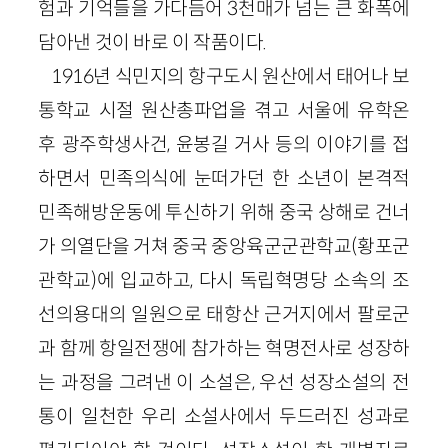
험과 기억들을 가다듬어 3천매가 넘는 큰 화폭에
담아낸 것이 바로 이 작품이다.
1916년 식민지의 항구도시 원산에서 태어나 보
통학교 시절 원산총파업을 겪고 서울에 유학온
후 광주학생사건, 윤봉길 거사 등의 이야기를 접
하면서 민족의식에 눈떠가던 한 소년이 본격적
민족해방운동에 투신하기 위해 중국 상해로 건너
가 의열단을 거쳐 중국 중앙육군군관학교(황포군
관학교)에 입교하고, 다시 독립혁명당 소속의 조
선의용대의 일원으로 태항산 근거지에서 팔로군
과 함께 항일전쟁에 참가하는 혁명전사로 성장하
는 과정을 그려낸 이 소설은, 우선 성장소설의 전
통이 일천한 우리 소설사에서 두드러진 성과로