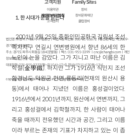
고객지원
Family Sites
이용약관
창비
개인정보처리방침
창비문화재단
1. 한 시대가 문을 닫는다
고객센터
클럽창비
2001년 9월 25일, 중화인민공화국 길림성 조선
법인명 : ㈜창비ㅣ대표이사 : 염종선ㅣ사업자등록번호 : 105-81-63672ㅣ통신판매업 : 제 2009-
경기파주-1928호
족자치구 연길시 연변병원에서 향년 86세의 한
주소 : 경기도 파주시 회동길 184(문발동)ㅣ팩스 : 031-955-3399 ㅣ
cnc@changbi.com
ㅣ개인
노인이 눈을 감았다. 그가 지니고 떠난 이름은 김
정보책임자 : 신문수
대표전화 : 031-955-3333(월~금 10시~17시), 점심시간 11시 30분~13시
학철(金學鐵). 하지만 그가 1916년 식민지 조선
함경남도 덕원군 현면 룡동리(현재의 원산시 용
copyright © Changbi Publishers, inc. All Rights Reserved.
동)에서 태어나 지녔던 이름은 홍성걸이었다.
1916년에서 2001년까지, 원산에서 연변까지, 그
리고 홍성걸에서 김학철까지, 한 사람이 태어나
죽을 때까지 전유했던 시간과 공간, 그리고 이름
이라 부르는 존재의 기표가 차지하고 있는 이 좁