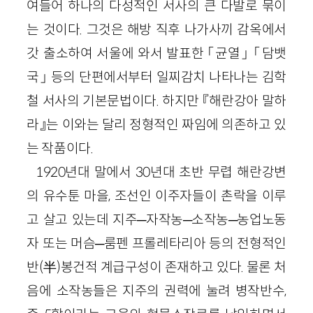
여들어 하나의 다성적인 서사의 큰 다발로 묶이
는 것이다. 그것은 해방 직후 나가사끼 감옥에서
갓 출소하여 서울에 와서 발표한 「균열」 「담뱃
국」 등의 단편에서부터 일찌감치 나타나는 김학
철 서사의 기본문법이다. 하지만 『해란강아 말하
라』는 이와는 달리 정형적인 짜임에 의존하고 있
는 작품이다.
1920년대 말에서 30년대 초반 무렵 해란강변
의 유수툰 마을, 조선인 이주자들이 촌락을 이루
고 살고 있는데 지주─자작농─소작농─농업노동
자 또는 머슴─룸펜 프롤레타리아 등의 전형적인
반(半)봉건적 계급구성이 존재하고 있다. 물론 처
음에 소작농들은 지주의 권력에 눌려 병작반수,