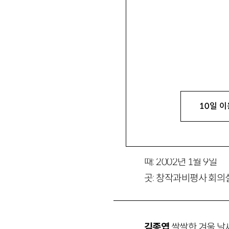
안상헌
충북대 철학과 교수 ahns
송호근
서울대 사회학과 교수 hkn
김상봉
철학자·‘학벌 없는 사회’
10일 이
김종엽
한신대 사회학과 교수·사회 
때: 2002년 1월 9일
곳: 창작과비평사 회의
김종엽
쌀쌀한 겨울 날