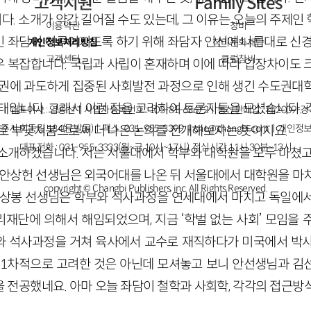
고객지원
Family Sites
. 소개가 약간 길어질 수도 있는데, 그 이유는 오늘의 주제인
이용약관
창비
 좌담이 이루어지도록 하기 위해 좌담자 인선에 나름대로 신경
개인정보처리방침
창비문화재단
고객센터
클럽창비
 복잡합니다. 국립과 사립이 혼재하며 이에 따라 입장차이도 
도권에 과도하게 집중된 사회발전 과정으로 인해 생긴 수도권대
상태입니다. 그래서 이런 점을 고려하여 토론자들을 모셨습니다. 
ㅣ대표이사 : 염종선ㅣ사업자등록번호 : 105-81-63672ㅣ통신판매업 : 제 2009-
주시 회동길 184(문발동)ㅣ팩스 : 031-955-3399 ㅣ
cnc@changbi.com
ㅣ개인정보
서로 부딪쳐봄으로써 더 나은 논의를 전개해보자는 뜻이지요.
대표전화 : 031-955-3333(월~금 10시~17시), 점심시간 11시 30분~13시
소개하겠습니다. 저는 서울대에서 학부와 대학원을 모두 마쳤고
 안상헌 선생님은 외국어대를 나온 뒤 서울대에서 대학원을 마
copyright © Changbi Publishers, inc. All Rights Reserved.
김상봉 선생님은 학부와 석사과정을 연세대에서 마치고 독일에
재단에 의해서 해임되었으며, 지금 ‘학벌 없는 사회’ 모임을 
 석사과정을 거쳐 육사에서 교수로 재직하다가 미국에서 박사
 1차적으로 고려한 것은 아닌데 모셔놓고 보니 안선생님과 김
 전공했네요. 아마 오늘 좌담이 철학과 사회학, 각각의 접근방