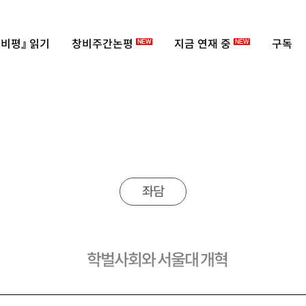
비평』 읽기
창비주간논평
지금 연재 중
구독
NEW
NEW
좌담
학벌사회와 서울대 개혁