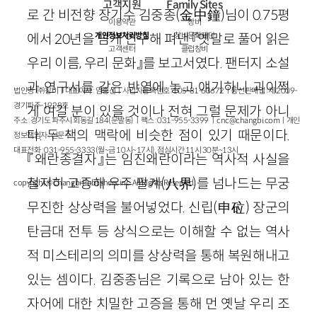
고객지원
Family Sites
로 간 비전향 장기수 김중종(金中鐘)님이 0.75평
이용약관
창비
개인정보처리방침
창비문화재단
에서 20년을 넘게 연구해 펴낸 『옛말로 풀어 읽은
고객센터
클럽창비
우리 이름, 우리 문화』를 보고서였다. 팬터지 소설
과 연구서를 같은 반열에 놓고 얘기하니 괴이쩍
법인명 : ㈜창비ㅣ대표이사 : 염종선ㅣ사업자등록번호 : 105-81-63672ㅣ통신판매업 : 제 2009-
경기파주-1928호
게 여길 분이 있을 것이나 전혀 그럴 문제가 아니
주소 : 경기도 파주시 회동길 184(문발동)ㅣ팩스 : 031-955-3399 ㅣ
cnc@changbi.com
ㅣ개인
다. 두 책의 맥락에 비슷한 점이 있기 때문이다.
정보책임자 : 신문수
대표전화 : 031-955-3333(월~금 10시~17시), 점심시간 11시 30분~13시
『왜란종결자』는 임진왜란이라는 역사적 사실을
철저히 고증해 우주 팔계(八界)를 넘나드는 무궁
copyright © Changbi Publishers, inc. All Rights Reserved.
무진한 상상력을 불어넣었다. 신립(申砬) 장군의
탄금대 전투 등 상식으로는 이해할 수 없는 역사
적 미스테리의 의미를 상상력을 통해 복원해내고
있는 셈이다. 김중종님은 기록으로 남아 있는 한
자어에 대한 치밀한 고증을 통해 먼 옛날 우리 조