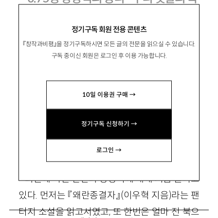
원
정기구독 회원 전용 콘텐츠
김중종 『옛말로 풀어 읽은 우리 이름, 우리
『창작과비평』을 정기구독하시면 모든 글의 전문을 읽으실 수 있습니다.
문화』, 지식산업사 2000
구독 중이신 회원은 로그인 후 이용 가능합니다.
10일 이용권 구매 →
김슬옹
정기구독 신청하기 →
목원대 강사, 통합언어학
로그인 →
최근에 나는 인간의 상상력에 대해 거듭 놀라고
있다. 먼저는 『왜란종결자』(이우혁 지음)라는 팬
터지 소설을 읽고서였고, 또 한번은 얼마 전 북으