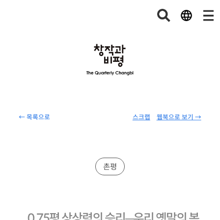
← 목록으로
스크랩
웹북으로 보기 →
촌평
0.75평 상상력의 승리─우리 옛말의 복