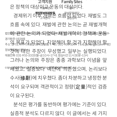
고객지원
Family Sites
은 정책의 대상이고 운동의 대상이다.
이용약관
창비
개인정보처리방침
창비문화재단
경제위기 이후 개혁은 흐름이 되었다. 재벌도 그
고객센터
클럽창비
흐름 속에 있다. 재벌에 관한 논의는 곧 재벌개혁
에 관한 논의가 되었다. 재벌개혁이 정책과 운동
법인명 : ㈜창비ㅣ대표이사 : 염종선ㅣ사업자등록번호 : 105-81-63672ㅣ통신판매업 : 제 2009-
경기파주-1928호
의 목표가 되었다. 지양해야 할 것과 지향해야 할
주소 : 경기도 파주시 회동길 184(문발동)ㅣ팩스 : 031-955-3399 ㅣ
cnc@changbi.com
ㅣ개인
정보책임자 : 신문수
것에 대한 주장이 무성했고 일부는 실행되었다.
대표전화 : 031-955-3333(월~금 10시~17시), 점심시간 11시 30분~13시
그러나 논의와 주장은 종종 과학보다 이념을 앞
copyright © Changbi Publishers, inc. All Rights Reserved.
세웠고, 실증보다 예단에 의존했으며, 논리보다
수사(修辭)에 치우쳤다. 좀더 차분하고 냉정한 분
석이 요구되며 객관적이고 정량(定量)적인 검증
이 요구된다.
분석은 평가를 동반하며 평가에는 기준이 있다.
실증적 분석도 다르지 않다. 이 글에서는 세 가지