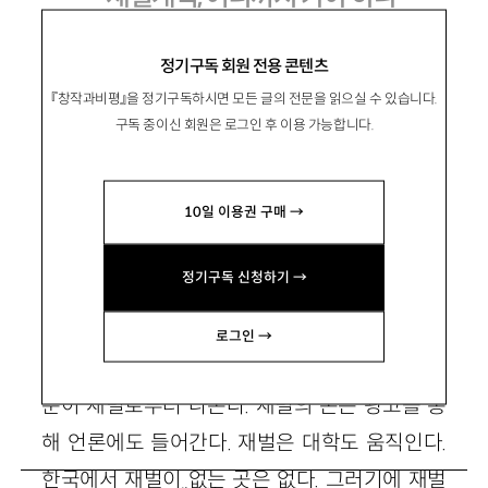
정기구독 회원 전용 콘텐츠
『창작과비평』을 정기구독하시면 모든 글의 전문을 읽으실 수 있습니다.
金鎭邦
김진방
구독 중이신 회원은 로그인 후 이용 가능합니다.
인하대 경제학부 교수. 공저로 『한국 5대 재벌
백서: 1995~1997』 『미국 자본주의 해부』 『유럽
10일 이용권 구매 →
자본주의 해부』 등이 있음. jkim@inha.ac.kr
정기구독 신청하기 →
재벌은 한국경제의 중심이다. 경제에서만 그런
로그인 →
것이 아니다.정치에 들어가는 엄청난 돈의 대부
분이 재벌로부터 나온다. 재벌의 돈은 광고를 통
해 언론에도 들어간다. 재벌은 대학도 움직인다.
한국에서 재벌이 없는 곳은 없다. 그러기에 재벌