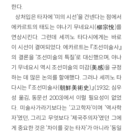
한다.
상처입은 타자에 ‘미의 시선’을 건넨다는 점에서
에카르트의 태도는 야나기 무네요시(柳宗悅)를
연상시킨다. 그런데 세끼노 타다시에게는 바로
이 시선이 결여되었다. 에카르트는 『조선미술사』
의 결론을 ‘조선미술의 특질’로 대신했으며, 야나
기 무네요시 역시 조선미술의 미감(美感)을 규정
하는 데 많은 논의를 할애했다. 그러나 세끼노 타
다시는 『조선미술사(朝鮮美術史)』(1932; 심우
성 옮김, 동문선 2003)에서 이럴 필요성이 없었
다. 미술사가라기보다는 ‘고고학자’이며 ‘역사학
자’였던, 그리고 무엇보다 ‘제국주의자’였던 그에
게 중요한 것은 ‘차이를 갖는 타자’가 아니라 ‘동일