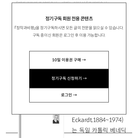
『에카르트의 조선미술사』, 세끼노 타다시 『조선미술사』
정기구독 회원 전용 콘텐츠
두 개의 미술사, 하나의 시선
『창작과비평』을 정기구독하시면 모든 글의 전문을 읽으실 수 있습니다.
구독 중이신 회원은 로그인 후 이용 가능합니다.
尹世珍
윤세진
서울대·한국외대 강사
10일 이용권 구매 →
colorcloud@naver.com
정기구독 신청하기 →
로그인 →
안드레 에카르트
(Andre
Eckardt,1884~1974)
는 독일 카톨릭 베네딕