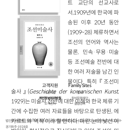
트 교단의 선교사로
서,1909년에 한국에 파
송된 이후 20년 동안
(1909~28) 체류하면서
조선의 언어와 역사는
물론, 민속·무용·미술
등 조선예술 전반에 대
한 여러 저술을 남긴 인
물이다. 특히 『조선미
고객지원
Family Sites
술사』(
Geschichte der koreanischen Kunst
,
이용약관
창비
개인정보처리방침
창비문화재단
1929)는 미술사 전반에 대한 이해와 한국 체류 기
고객센터
클럽창비
간에 수집한 여러 자료들을 바탕으로 탄생된, 에
카르트의 ‘역작’이라 할 만하다. 파란 눈의 낯선 이
법인명 : ㈜창비ㅣ대표이사 : 염종선ㅣ사업자등록번호 : 105-81-63672ㅣ통신판매업 : 제 2009-
경기파주-1928호