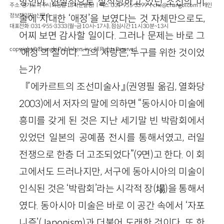
방인이, 현실적으로 질식당하고 있던 조선의 미
주소 : 경기도 파주시 회동길 184(문발동)ㅣ팩스 : 031-955-3399 ㅣ
cnc@changbi.com
ㅣ개인
정보책임자 : 신문수
술에 지대한 ‘애정’을 보였다는 것 자체만으로도,
대표전화 : 031-955-3333(월~금 10시~17시), 점심시간 11시 30분~13시
어찌 보면 감사할 일이다. 그러나 문제는 바로 그
copyright © Changbi Publishers, inc. All Rights Reserved.
‘애정’의 질이다. 그의 사랑은, 누구를 위한 것이었
는가?
『에카르트의 조선미술사』(권영필 옮김, 열화당
2003)에서 저자의 말에 의하면 “동아시아 미술에
흥미를 갖게 된 것은 지난 세기말 빈 박람회에서
있었던 일본의 공예품 전시를 통해서였고, 러일
전쟁으로 한층 더 고조되었다”(9면)고 한다. 이 회
고에서도 드러나지만, 서구에 동아시아의 미술이
인식된 것은 ‘박람회’라는 시각적 장(場)을 통해서
였다. 동아시아 미술은 바로 이 공간 속에서 ‘자포
니즘’(Japonism)과 더불어 도래한 것이다. 또 한