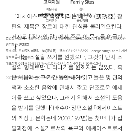
고객지원
Family Sites
이용약관
창비
개인정보처리방침
창비문화재단
‘에세이스트의 책상’이라는 배수아(裵琇亞) 장
고객센터
클럽창비
편의 제목은 장르에 대한 관심을 불러일으킨다.
저자도 「작가의 말」에서 주로 이 문제를 언급한
법인명 : ㈜창비ㅣ대표이사 : 염종선ㅣ사업자등록번호 : 105-81-63672ㅣ통신판매업 : 제 2009-
경기파주-1928호
다.
주소 : 경기도 파주시 회동길 184(문발동)ㅣ팩스 : 031-955-3399 ㅣ
cnc@changbi.com
ㅣ개인
“나는 소설을 쓰기를 원했으나, 그것이 단지 소
정보책임자 : 신문수
대표전화 : 031-955-3333(월~금 10시~17시), 점심시간 11시 30분~13시
설의 형태로만 나타나기를 원하지는 않았다. 혹
은 처음에는 그 기간 동안 내가 읽고 들은 몇 권의
copyright © Changbi Publishers, inc. All Rights Reserved.
책과 소소한 음악에 관해서 짧고 단조로운 에세
이를 쓰고 싶었으나, 그러기 위해서 소설의 도움
을 받기를 원했다”(배수아 장편소설 『에세이스트
의 책상』, 문학동네 2003,197면)는 첫마디가 집
필과정에 소설가로서의 욕구와 에쎄이스트로서