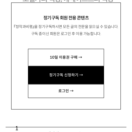
배수아 장편소설 『에세이스트의 책상』 읽
정기구독 회원 전용 콘텐츠
기
『창작과비평』을 정기구독하시면 모든 글의 전문을 읽으실 수 있습니다.
구독 중이신 회원은 로그인 후 이용 가능합니다.
白樂晴
백낙청
10일 이용권 구매 →
문학평론가, 서울대 명예교수. 저서로 『흔들리
정기구독 신청하기 →
는 분단체제』 『분단체제 변혁의 공부길』 『민족문
학의 새 단계』 『민족문학과 세계문학』 등이 있음.
로그인 →
paiknc@snu.ac.kr
1