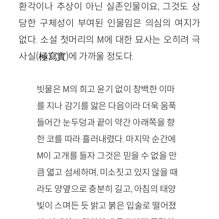
환각이나 추상이 아닌 실존인물이요, 그것도 상
당한 구체성이 부여된 인물임은 의심의 여지가
없다. 소설 첫머리의 M에 대한 묘사는 오히려 극
사실(極寫實)에 가까울 정도다.
빗물은 M의 희고 윤기 없이 창백한 이마
를 지나 감기를 앓은 다음이라 더욱 움푹
들어간 눈두덩과 끝이 약간 아래쪽을 향
한 코를 따라 흘러내렸다. 마지막 순간에
M이 고개를 들자 그것은 믿을 수 없을 만
큼 엷고 섬세하며, 미소짓고 있지 않을 때
라도 양옆으로 충분히 길고, 아침의 태양
빛이 스며든 듯 밝고 붉은 입술로 떨어졌