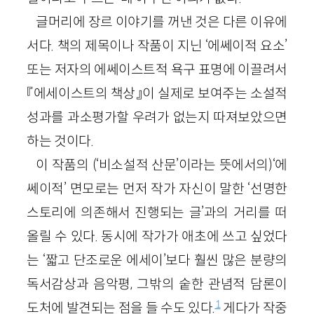
글머리에 장르 이야기를 꺼낸 것은 다른 이유에
서다. 책의 제목이나 작품이 지닌 ‘에쎄이적 요소’
또는 저자의 에쎄이스트적 욕구 표명에 이끌려서
『에세이스트의 책상』이 실제로 보여주는 소설적
성과를 과소평가할 우려가 없는지 따져보았으면
하는 것이다.
이 작품의 (‘비소설적 산문’이라는 뜻에서의)‘에
쎄이적’ 면모로는 먼저 작가 자신이 말한 ‘선명한
스토리에 의존해서 진행되는 글’과의 거리를 떠
올릴 수 있다. 동시에 작가가 애초에 쓰고 싶었다
는 ‘짧고 단조로운 에세이’보다 훨씬 많은 분량의
독서감상과 음악평, 그밖의 숱한 관념적 담론이
1
도처에 발견되는 점을 들 수도 있다.
게다가 작중