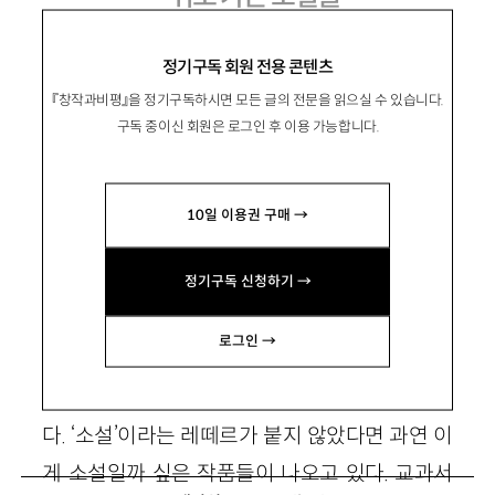
정기구독 회원 전용 콘텐츠
『창작과비평』을 정기구독하시면 모든 글의 전문을 읽으실 수 있습니다.
심진경
구독 중이신 회원은 로그인 후 이용 가능합니다.
문학평론가. 저서로 『여성, 문학을 가로지르다』
『한국문학과 섹슈얼리티』 등이 있음.
10일 이용권 구매 →
sexology@hanmail.net
정기구독 신청하기 →
1. 프리모던인가 포스트모던인가
로그인 →
소설이 달라졌다고 한다. 둘러보니 그런 듯도 하
다. ‘소설’이라는 레떼르가 붙지 않았다면 과연 이
게 소설일까 싶은 작품들이 나오고 있다. 교과서