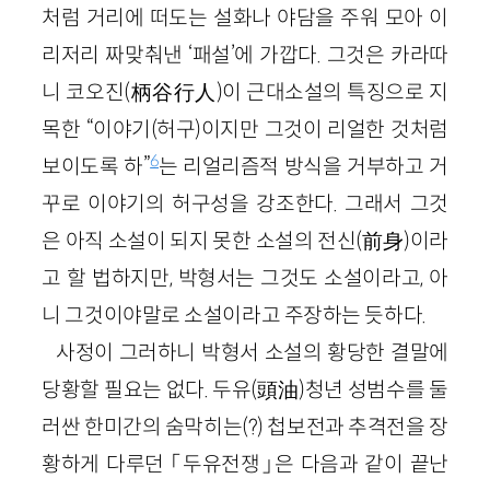
처럼 거리에 떠도는 설화나 야담을 주워 모아 이
리저리 짜맞춰낸 ‘패설’에 가깝다. 그것은 카라따
니 코오진(柄谷行人)이 근대소설의 특징으로 지
목한 “이야기(허구)이지만 그것이 리얼한 것처럼
6
보이도록 하”
는 리얼리즘적 방식을 거부하고 거
꾸로 이야기의 허구성을 강조한다. 그래서 그것
은 아직 소설이 되지 못한 소설의 전신(前身)이라
고 할 법하지만, 박형서는 그것도 소설이라고, 아
니 그것이야말로 소설이라고 주장하는 듯하다.
사정이 그러하니 박형서 소설의 황당한 결말에
당황할 필요는 없다. 두유(頭油)청년 성범수를 둘
러싼 한미간의 숨막히는(?) 첩보전과 추격전을 장
황하게 다루던 「두유전쟁」은 다음과 같이 끝난