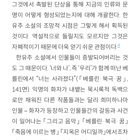
그것에서 촉발된 단상을 통해 지금의 인류와 문
명이 어떻게 형성되었는지에 대해 개괄한다. 한
유주 소설의 조망적 시점은 그렇게 해서 획득된
것이다. 역설적으로 들릴지도 모르지만 그것은
4
자폐적이기 때문에 더욱 얻기 쉬운 관점이다.
한유주 소설에서 인물들이 증발되어버리는 것
도 그 때문이다. ‘너와 나’, 즉 ‘우리’가 함께 떠난 베
를린에서 “너는 사라졌다”(「베를린·북극·꿈」,
141면). 익명의 화자가 내뱉는 묵시록적 독백으
로만 채워진 다른 작품들과는 달리 희미하나마
인물－화자가 등장하고 인물들간의 갈등과 사건
이 일어나는 「그리고 음악」 「베를린·북극·꿈」
「죽음에 이르는 병」 「지옥은 어디일까」에서조차