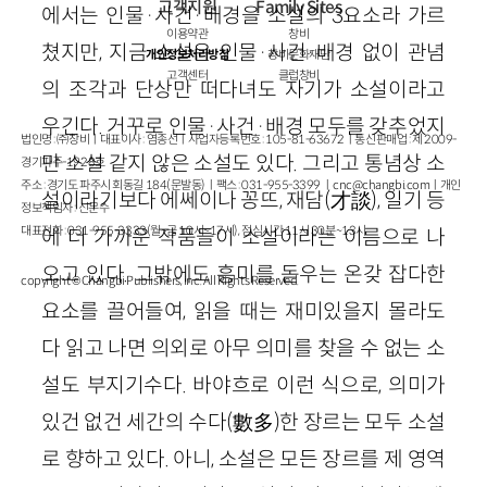
고객지원
Family Sites
에서는 인물·사건·배경을 소설의 3요소라 가르
이용약관
창비
쳤지만, 지금 소설은 인물·사건·배경 없이 관념
개인정보처리방침
창비문화재단
고객센터
클럽창비
의 조각과 단상만 떠다녀도 자기가 소설이라고
우긴다. 거꾸로 인물·사건·배경 모두를 갖추었지
법인명 : ㈜창비ㅣ대표이사 : 염종선ㅣ사업자등록번호 : 105-81-63672ㅣ통신판매업 : 제 2009-
만 소설 같지 않은 소설도 있다. 그리고 통념상 소
경기파주-1928호
주소 : 경기도 파주시 회동길 184(문발동)ㅣ팩스 : 031-955-3399 ㅣ
cnc@changbi.com
ㅣ개인
설이라기보다 에쎄이나 꽁뜨, 재담(才談), 일기 등
정보책임자 : 신문수
대표전화 : 031-955-3333(월~금 10시~17시), 점심시간 11시 30분~13시
에 더 가까운 작품들이 소설이라는 이름으로 나
오고 있다. 그밖에도 흥미를 돋우는 온갖 잡다한
copyright © Changbi Publishers, inc. All Rights Reserved.
요소를 끌어들여, 읽을 때는 재미있을지 몰라도
다 읽고 나면 의외로 아무 의미를 찾을 수 없는 소
설도 부지기수다. 바야흐로 이런 식으로, 의미가
있건 없건 세간의 수다(數多)한 장르는 모두 소설
로 향하고 있다. 아니, 소설은 모든 장르를 제 영역