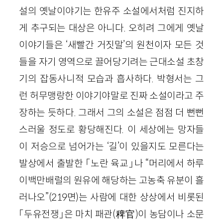
설의 옛날이야기는 한유주 소설에서처럼 진지하
게 추구되는 대상은 아니다. 오히려 그에게 옛날
이야기들은 ‘새빨간 거짓말’의 원천이자 모든 것
들을 자기 영역으로 끌어당기려는 근대소설 초창
기의 잡동사니적 모습과 흡사하다. 박형서는 그
런 허무맹랑한 이야기야말로 진짜 소설이라고 주
장하는 듯하다. 그래서 그의 소설은 점점 더 뻔뻔
스러울 정도로 황당해진다. 이 세상에는 망자들
이 저승으로 넘어가는 ‘길’이 있을지도 모른다는
발상에서 출발한 「노란 육교」나 “머리에서 하루
이백만배럴의 원유에 해당하는 고농축 유분이 흘
러나오”(219면)는 사람에 대한 상상에서 비롯된
「두유전쟁」은 마치 패관(稗官)이 농담이나 소문