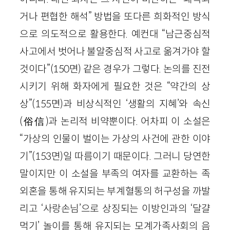
거나 편협한 해석” 방법을 또다른 희화적인 방식
으로 의도적으로 활용한다. 예컨대 “남근중심적
사고에서 벗어나 불알중심적 사고로 옮겨가야 할
것이다”(150면) 같은 경우가 그렇다. 논의를 진전
시키기 위해 화자에게 필요한 것은 “약간의 상
상”(155면)과 비상식적인 ‘생활의 지혜’와 속신
(俗信)과 논리적 비약뿐이다. 어차피 이 소설은
“가상의 인물이 벌이는 가상의 사건에 관한 이야
기”(153면)일 따름이기 때문이다. 그러니 당연한
말이지만 이 소설을 부족의 여자를 교환하는 족
외혼을 통해 유지되는 부계혈통의 허구성을 까발
리고 ‘사랑손님’으로 상징되는 이방인과의 ‘달걀
먹기’ 놀이를 통해 유지되는 모계가족사회의 음