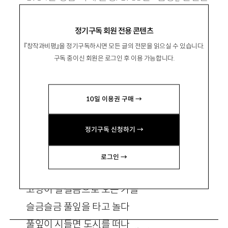
학상으로 등단. 시집 『그리운 화도』 『달집』 『소금
정기구독 회원 전용 콘텐츠
의 날』 등이 있음. youngmss@hanmail.net
『창작과비평』을 정기구독하시면 모든 글의 전문을 읽으실 수 있습니다.
구독 중이신 회원은 로그인 후 이용 가능합니다.
10일 이용권 구매 →
풀잎의 눈
정기구독 신청하기 →
로그인 →
하늘의 창이 흐려진다
고양이 발걸음으로 오는 가을
슬금슬금 풀잎을 타고 놀다
풀잎이 시들면 도시를 떠나