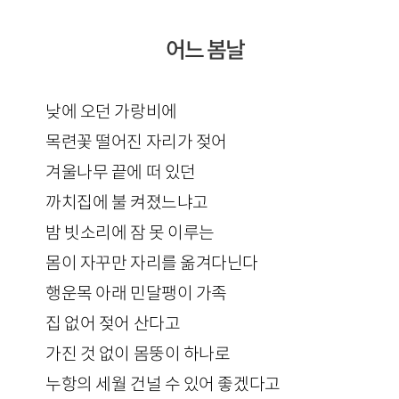
어느 봄날
낮에 오던 가랑비에
목련꽃 떨어진 자리가 젖어
겨울나무 끝에 떠 있던
까치집에 불 켜졌느냐고
밤 빗소리에 잠 못 이루는
몸이 자꾸만 자리를 옮겨다닌다
행운목 아래 민달팽이 가족
집 없어 젖어 산다고
가진 것 없이 몸뚱이 하나로
누항의 세월 건널 수 있어 좋겠다고