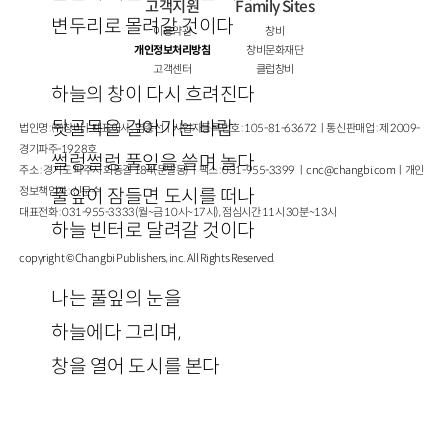
고객지원
Family Sites
변두리로 몰려갈 것이다
이용약관
창비
개인정보처리방침
창비문화재단
고객센터
클럽창비
하늘의 창이 다시 흐려진다
뒷골목을 걸어가는 바람
법인명 : ㈜창비ㅣ대표이사 : 염종선ㅣ사업자등록번호 : 105-81-63672ㅣ통신판매업 : 제 2009-
경기파주-1928호
썰렁썰렁 풀잎을 쓸며 놀다
주소 : 경기도 파주시 회동길 184(문발동)ㅣ팩스 : 031-955-3399 ㅣ
cnc@changbi.com
ㅣ개인
정보책임자 : 신문수
풀잎이 잠들면 도시를 떠나
대표전화 : 031-955-3333(월~금 10시~17시), 점심시간 11시 30분~13시
하늘 빈터로 달려갈 것이다
copyright © Changbi Publishers, inc. All Rights Reserved.
나는 풀잎의 눈을
하늘에다 그리며,
창을 열어 도시를 본다