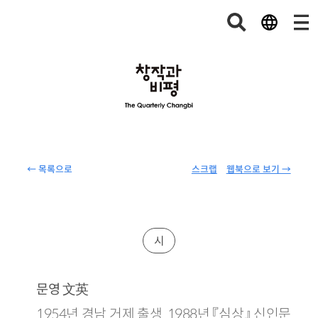
← 목록으로
스크랩
웹북으로 보기 →
시
文英
문영
1954년 경남 거제 출생. 1988년 『심상』 신인문