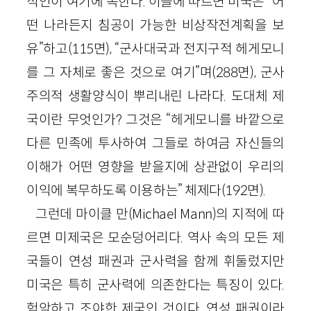
식인이 여기에 속한다. 이들에 따르면 미국은 “어
떤 나라든지 침공이 가능한 비상작전계획을 보
유”하고(115면), “군사대국과 전지구적 헤게모니
를 그 자체로 좋은 것으로 여기”며(288면), 군사
주의적 생활양식이 뿌리내린 나라다. 도대체 제
국이란 무엇인가? 그것은 “헤게모니를 바깥으로
다른 민족에 투사하여 그들로 하여금 자신들의
이해가 어떤 영향을 받을지에 상관없이 우리의
이익에 복무하도록 이용하는” 체제다(192면).
그런데 마이클 만(Michael Mann)의 지적에 따
르면 미제국은 모순덩어리다. 역사 속의 모든 제
국들이 연성 패권과 군사력을 함께 휘둘렀지만
미국은 특히 군사력에 의존한다는 특징이 있다.
험악하고 조야한 제국인 것이다. 연성 패권이라