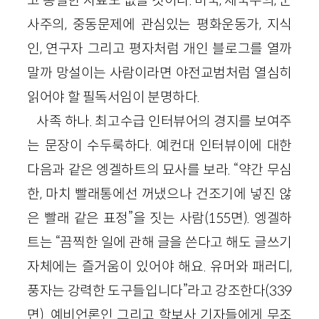
고 통렬한 자료도 없을 것이다. 미국, 제국주의, 군
사주의, 중동문제에 관심있는 평화운동가, 지식
인, 연구자 그리고 평자처럼 개인 블로그를 열까
말까 망설이는 사람이라면 야전교범처럼 열심히
읽어야 할 필독서임이 분명하다.
사족 하나. 최고수급 인터뷰어의 경지를 보여주
는 문장이 수두룩하다. 예컨대 인터뷰이에 대한
다음과 같은 엥겔하트의 묘사를 보라. “약간 무심
한, 마치 빨래통에선 꺼냈으나 건조기에 넣진 않
은 빨래 같은 표정”을 짓는 사람(155면). 엥겔하
트는 “끔찍한 일에 관해 글을 쓴다고 해도 글쓰기
자체에는 즐거움이 있어야 해요. 유머와 패러디,
풍자는 강력한 도구들입니다”라고 강조한다(339
면). 예비언론인 그리고 학보사 기자들에게 무조