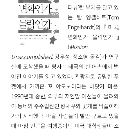
터뷰’란 부제를 달고 있
는 탐 엥겔하트(Tom
Engelhardt)의 『미국,
변화인가 몰락인가』
(
Mission
Unaccomplished
, 강우성·정소영 옮김)가 연구
실에 도착했을 때 평자는 태국의 한 어촌에서 벌
어진 이야기를 읽고 있었다. 관광지로 유명한 푸
껫에서 가까운 꼬 야오노이라는 바닷가 마을.
1990년대 중반, 외부의 저인망 어선들이 몰려와
이 동네의 주수입원인 왕새우와 꽃게를 싹쓸이해
가기 시작했다. 마을 사람들이 발만 구르고 있을
때 마침 인근을 여행중이던 미국 대학생들이 소