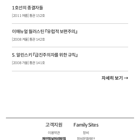
1호선의 종결자들
[2011 여름] 통권 152호
이매뉴얼 월러스틴 『유럽적 보편주의』
[2008 겨울] 통권 142호
S. 알린스키 『급진주의자를 위한 규칙』
[2008 가을] 통권 141호
자세히 보기 →
고객지원
Family Sites
이용약관
창비
개인정보처리방침
창비문화재단