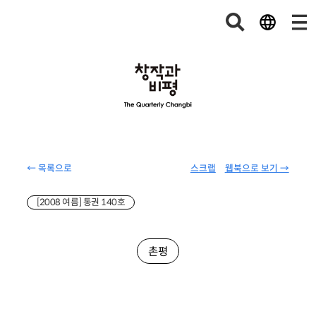
← 목록으로
스크랩
웹북으로 보기 →
[2008 여름] 통권 140호
촌평