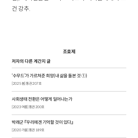
건 강추.
조효제
저자의 다른 계간지 글
‘수무드’가 가르쳐준 희망(내 삶을 돌본 것 ①)
[2025 봄] 통권 207호
사회생태 전환은 어떻게 일어나는가
[2023 여름] 통권 200호
박래군 『우리에겐 기억할 것이 있다』
[2020 가을] 통권 189호