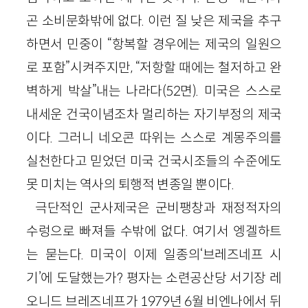
곤 소비문화밖에 없다. 이런 질 낮은 제국을 추구
하면서 민중이 “항복할 경우에는 제국의 일원으
로 포함”시켜주지만, “저항할 때에는 철저하고 완
벽하게 박살”내는 나라다(52면). 미국은 스스로
내세운 건국이념조차 멀리하는 자기부정의 제국
이다. 그러니 네오콘 따위는 스스로 계몽주의를
실천한다고 믿었던 미국 건국시조들의 수준에도
못 미치는 역사의 퇴행적 변종일 뿐이다.
극단적인 군사제국은 군비팽창과 재정적자의
수렁으로 빠져들 수밖에 없다. 여기서 엥겔하트
는 묻는다. 미국이 이제 일종의‘브레즈네프 시
기’에 도달했는가? 평자는 소련공산당 서기장 레
오니드 브레즈네프가 1979년 6월 비엔나에서 뒤