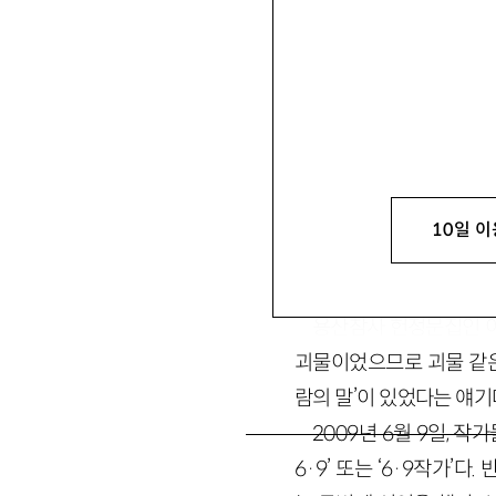
권여선 황현산
당신이 다음 내리실
10일 이
용산참사 헌정문집인 이 
괴물이었으므로 괴물 같은 
람의 말’이 있었다는 얘기
2009년 6월 9일, 
6·9’ 또는 ‘6·9작가’다