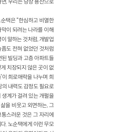
다면, 우리는 당장 용산으로
노순택은 “한심하고 비열한
 사막이 되려는 나라를 이해
영이 말하는 것처럼, 개발업
슬픔도 전혀 없었던 것처럼
련된 빌딩과 고층 아파트들
렇게 치장되지 않은 곳이 없
들’이 희로애락을 나누며 희
삶의 내력도 감정도 필요로
의 생계가 걸려 있는 개펄을
삶을 비웃고 외면하는, 그
고통스러운 것은 그 자리에
다. 노순택에게 이런 무모