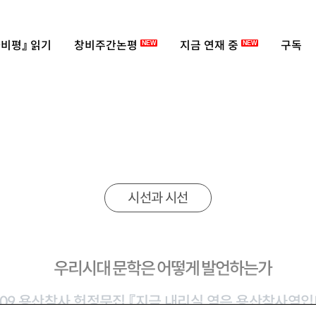
비평』 읽기
창비주간논평
지금 연재 중
구독
NEW
NEW
시선과 시선
우리시대 문학은 어떻게 발언하는가
009 용산참사 헌정문집 『지금 내리실 역은 용산참사역입