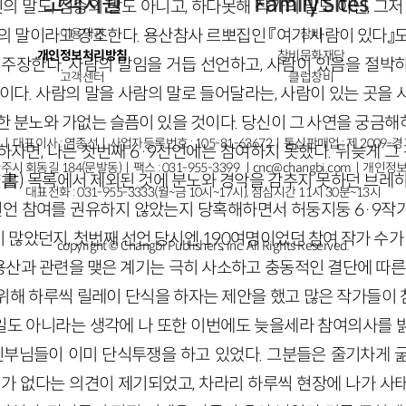
고객지원
Family Sites
신의 말도, 짐승의 말도 아니고, 하다못해 작가의 말도 아닌, 그저
의 말이라고 강조한다. 용산참사 르뽀집인 『여기 사람이 있다』
이용약관
창비
개인정보처리방침
창비문화재단
 주장한다. 사람의 말임을 거듭 선언하고, 사람이 있음을 절박
고객센터
클럽창비
이다. 사람의 말을 사람의 말로 들어달라는, 사람이 있는 곳을
한 분노와 가없는 슬픔이 있을 것이다. 당신이 그 사연을 궁금해
ㅣ대표이사 : 염종선ㅣ사업자등록번호 : 105-81-63672ㅣ통신판매업 : 제 2009-
자면, 나는 첫번째 6·9선언에는 참여하지 못했다. 뒤늦게 그 
주시 회동길 184(문발동)ㅣ팩스 : 031-955-3399 ㅣ
cnc@changbi.com
ㅣ개인정보
焚書) 목록에서 제외된 것에 분노와 경악을 감추지 못하던 브레히
대표전화 : 031-955-3333(월~금 10시~17시), 점심시간 11시 30분~13시
 선언 참여를 권유하지 않았는지 당혹해하면서 허둥지둥 6·9작
많았던지, 첫번째 선언 당시엔 190여명이었던 참여 작가 수가 
copyright © Changbi Publishers, inc. All Rights Reserved.
 용산과 관련을 맺은 계기는 극히 사소하고 충동적인 결단에 따른
위해 하루씩 릴레이 단식을 하자는 제안을 했고 많은 작가들이
은 일도 아니라는 생각에 나 또한 이번에도 늦을세라 참여의사를 
서 신부님들이 이미 단식투쟁을 하고 있었다. 그분들은 줄기차게 
미가 없다는 의견이 제기되었고, 차라리 하루씩 현장에 나가 사