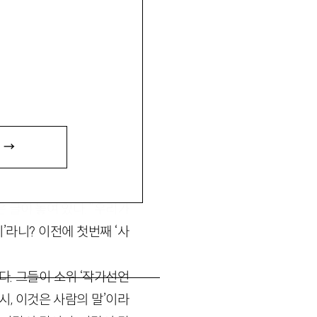
권여선(權汝宣)│소설가
 →
 글이 놓여 있다. “우리가
’라니? 이전에 첫번째 ‘사
했다. 그들이 소위 ‘작가선언
‘다시, 이것은 사람의 말’이라