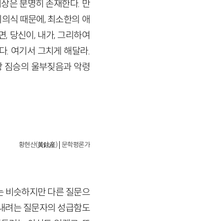
이상은 분명히 존재한다. 만
죄의식 때문에, 최소한의 애
 당신이, 내가, 그리하여
. 여기서 그치게 해달라.
상 짐승의 울부짖음과 악령
황현산(黃鉉産)│문학평론가
는 비슷하지만 다른 질문으
어내려는 질문자의 성급함도