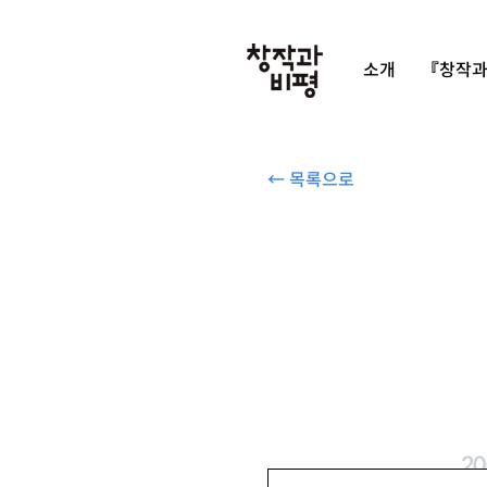
소개
『창작과
← 목록으로
2