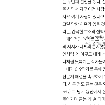
는 두번째 선언을 했다. 
을 하면서 자꾸 이건 사람
자꾸 여기 사람이 있다고
그럴 만한 이유가 있을 것
라는, 간곡한 호소와 절박
법인명 : ㈜창비
개인적인 얘기를 조금 하
주소 : 경기도 파
의 저서가 나찌의 분서(
인처럼, 왜 아무도 내게
나처럼 뒷북치는 작가들이 
내가 6·9작가를 통해
산문제 해결을 촉구하기 
다. 하루 정도 굶는 것
도(?) 그 당시 용산에
돌아가며 굶는 게 별 의