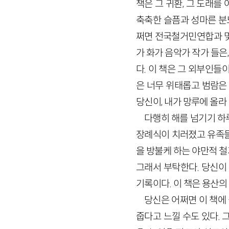
책은 그 귀환, 그 도래를
축축한 슬픔과 성마른 분
쩌면 전국철거민연합과 몇
가 화가 음악가 작가 들
다. 이 책은 그 외부인들
은 너무 위태롭고 범람은
당신이, 내가 망루에 올라
다행히 해를 넘기기 하루
장례식이 치러졌고 유족들
을 방불케 하는 야만적 
그래서 부탁한다. 당신이
기록이다. 이 책은 용산의
당신은 어쩌면 이 책에
줍다고 느낄 수도 있다. 