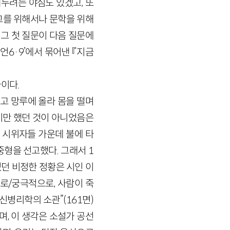
두려는 야심도 있겠고, 또
 그를 위해서나 문학을 위해
 그 첫 질문이 다음 질문에
언6·9’에서 묶어낸 『지금
이다.
고 망루에 올라 몸을 떨며
하기만 했던 것이 아니었음은
 시위자들 가운데 불에 타
형을 선고했다. 그래서 1
었던 비정한 정황은 시인 이
/궁극적으로, 사람이 죽
신병리학의 소관”(161면)
며, 이 생각은 소설가 공선