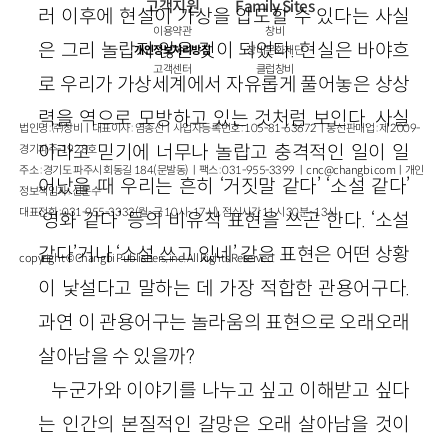
고객지원
Family Sites
러 이후에 현실이 가상을 압도할 수 있다는 사실
이용약관
창비
은 그리 놀랍지 않은 것이 되었다. 현실은 바야흐
개인정보처리방침
창비문화재단
고객센터
클럽창비
로 우리가 가상세계에서 자유롭게 풀어놓은 상상
력을 역으로 모방하고 있는 것처럼 보인다. 사실
법인명 : ㈜창비ㅣ대표이사 : 염종선ㅣ사업자등록번호 : 105-81-63672ㅣ통신판매업 : 제 2009-
이라고 믿기에 너무나 놀랍고 충격적인 일이 일
경기파주-1928호
주소 : 경기도 파주시 회동길 184(문발동)ㅣ팩스 : 031-955-3399 ㅣ
cnc@changbi.com
ㅣ개인
어났을 때 우리는 흔히 ‘거짓말 같다’ ‘소설 같다’
정보책임자 : 신문수
대표전화 : 031-955-3333(월~금 10시~17시), 점심시간 11시 30분~13시
‘영화 같다’ 등의 비유적 표현을 쓰곤 한다. ‘소설
같다’거나 ‘소설 쓰고 있네’ 같은 표현은 어떤 상황
copyright © Changbi Publishers, inc. All Rights Reserved.
이 낯설다고 말하는 데 가장 적합한 관용어구다.
과연 이 관용어구는 놀라움의 표현으로 오래오래
살아남을 수 있을까?
누군가와 이야기를 나누고 싶고 이해받고 싶다
는 인간의 본질적인 갈망은 오래 살아남을 것이