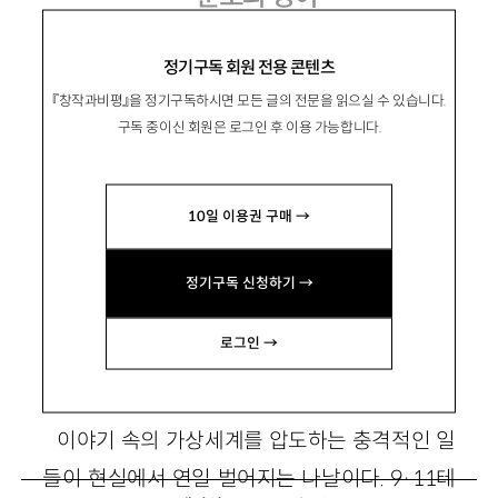
오늘의 장편소설과 새로운 경이
정기구독 회원 전용 콘텐츠
『창작과비평』을 정기구독하시면 모든 글의 전문을 읽으실 수 있습니다.
구독 중이신 회원은 로그인 후 이용 가능합니다.
許允
溍
허윤진
10일 이용권 구매 →
문학평론가. 평론집 『5시 57분』이 있음.
hdthoreau@hanmail.net
정기구독 신청하기 →
로그인 →
놀라운 이야기
이야기 속의 가상세계를 압도하는 충격적인 일
들이 현실에서 연일 벌어지는 나날이다.
9
·
11
테