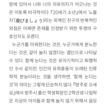
랑에 있어서 나와 너의 자유의지가 어긋나는 것
은 이토록 비극적이다. 『
20
세기 소년』에서 ‘노올
자’
(
遊
びましょう)
라는 외계인 친구의 반복적인
외침은 어쩌면 존재를 인정받기 위한 투쟁의 구
호인지도 모른다.
누군가를 미워한다는 것은, 누군가에게 분노한
다는 것은, 같이 놀지 않겠다는 결단으로 나타날
수 있다. 함께 논다는 것은 유아기적이고 퇴행적
인 수사 같지만, 인간의 유희충동이 오래된 인류
학적 본능이라는 것을 생각하면, ‘함께 논다는
것’의 의미는 그렇게 단순하지 않다. 『방주로 오세
요』에서 방주시 출신 학생회장인
2
학년생 나일락
은 지상의 아이들과 함께 놀지 않기 위해서 음모