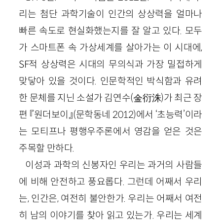
리는 첨단 과학기술이 인간의 상상력을 얼마나
빠른 속도로 현실화했는지를 잘 알고 있다. 모두
가 스마트폰 속 가상세계를 살아가는 이 시대에,
SF
적 상상력은 시대의 무의식과 가장 밀접하게
맞닿아 있을 것이다. 인문학적인 박식함과 유려
한 문체를 지닌 소설가 김연수
(金
衍洙
)
가 최근 장
편 『원더보이』
(문학동네
2012
)
에서 ‘초능력’이라
는 모티프나 평행우주론에서 영감을 얻은 것은
주목할 만하다.
이성과 과학의 신봉자인 우리는 과거의 사람들
에 비해 안전하고 풍요롭다. 그런데 어째서 우리
는, 인간은, 여전히 불안한가. 우리는 어째서 여전
히 남의 이야기를 찾아 읽고 있는가. 우리는 세계