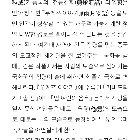
秋成
)
가 중국의 「전등신화
(
剪燈新話
)
」의 영향을
받아 창작한 『우게쯔 이야기』
(
雨月物語
)
등을 보
면 인간이 상상할 수 있는 허구적 가능세계란 정
말 다양한 경로로 뻗어나갈 수 있다는 것을 실감
하게 된다. 예컨대 자연에 깃든 정령을 믿는 중국
의 도교적인 세계관을 잘 보여주는 「국화꽃 남
매」 같은 작품에서는 사람의 모습으로 살아가는
국화꽃의 정령이 술에 취하면 한줄기 국화로 변
해버린다. 『우게쯔 이야기』에 수록된 「기비쯔의
가마솥 점」이나 「뱀 여인의 음욕」 등에서 사랑을
얻지 못한 여인들은 때로는 원령
(
怨靈
)
의 모습으
로, 때로는 뱀의 모습으로 등장하여 남성 인물과
독자들을 아연실색게 한다.