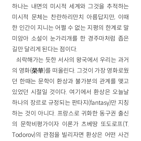
하나는 내면의 미시적 세계와 그것을 추적하는
미시적 문체는 찬란하리만치 아름답지만, 이때
한 인간이 지니는 어쩔 수 없는 지평의 한계로 말
미암아 소설이 눈가리개를 한 경주마처럼 좁은
길만 달리게 된다는 점이다.
쇠락해가는 듯한 서사의 왕국에서 우리는 과거
의 영화
(
榮華
)
를 떠올린다. 그것이 가장 영화로웠
던 한때는 문학이 환상과 불가분의 관계를 맺고
있었던 시절일 것이다. 여기에서 환상은 오늘날
하나의 장르로 규정되는 판타지(
fantasy
)만 지칭
하는 것이 아니다. 프랑스로 귀화한 동구권 출신
의 문학비평가이자 이론가 츠베땅 또도로프(
T
.
Todorov
)의 관점을 빌리자면 환상은 어떤 사건