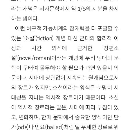
라는 개념은 서사문학에서 약
1
/
5
의 지분을 차지
하는 셈이다.
이런 허구적 가능세계의 잠재력을 다 포괄할 수
있는 ‘소설’(
fiction
) 개념 대신 근대의 합리적 이
성과 시간 의식에 근거한 ‘장편소
설’(
novel
/
roman
)이라는 개념에 우리 당대의 문
학이 구태여 몰두해야 할 필요가 과연 있을지 의
문이다. 시대에 상관없이 지속되는 원개념으로서
의 장르가 있지만, 소설이라는 양식은 분명히 시
대성을 지니는 역사적 장르이기 때문이다. 소설
이 역사적 장르라는 말은, 시대에 따라 부침이 있
고, 변화하며, 한때 문학에서 중요한 양식이던 단
가(
ode
)나 민요(
ballad
)처럼 덜 우세한 장르로 위