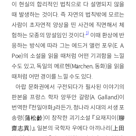
이 현실의 합리적인 법칙으로 다 설명되지 않을
때 발생하는 것이다. 즉 자연의 법칙밖에 모르는
사람이 초자연적 양상을 띤 사건에 직면해서 체
1)
험하는 모종의 망설임인 것이다.
이때 환상에 반
응하는 방식에 따라 그는 에드거 앨런 포우(
E
.
A
.
Poe
)의 소설을 읽을 때처럼 어떤 기괴함을 느낄
수도 있고, 독일의 메르헨(
M
ä
rchen
,
동화
)을 읽을
때처럼 어떤 경이를 느낄 수도 있다.
아랍 문화권에서 구전되다가 필사된 이야기의
판본을 프랑스 학자 앙뚜안 갈랑(
A
.
Galland
)이
번역한 『천일야화』라든가, 청나라 시대의 서생 포
송령
(
蒲松齡
)
이 창작한 괴기소설 『요재지이
(
聊
齋志異
)
』, 일본의 국학자 우에다 아끼나리
(
上田