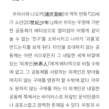
우라사와 나오끼
(
浦沢直樹
)
의 역작 만화 『
20
세
기 소년
(
20
世紀少年
)
』에서 우리는 우정에 기반
한 공동체가 배타성으로 말미암아 어떻게 같이
놀 수 없는 ‘친구’를 소외시키고 나아가 ‘괴물’로
만드는지를 보게 된다. 타인을 초대하지 않는 공
동체는 어떤 식으로든지 그 내밀한 세계 바깥에
있는 ‘외계인
(
外界人
)
’에게 배타적으로 비칠 수밖
에 없고, 그 공동체를 사랑하는 외계인은 받아들
여지지 않는 구애를 영원히 할 수밖에 없다. 아무
도 원하지 않는 구애를 하는 이 외계인은 내밀한
공동체 쪽에서는 바이러스로 뒤덮인 운석만큼이
나 공포스럽고 끔찍한 존재일 수 있다. 우정과 사