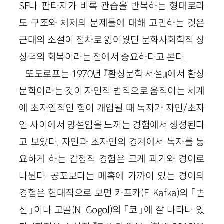
SF
나 판타지가 비록 관습을 반복하는 형태로라
도 구조와 체제의 문제틀에 대해 고민하는 것은
근대의 소설이 점차로 잃어왔던 문화사회학적 상
상력의 회복이라는 점에서 중요하다고 본다.
또도로프는
1970
년 『환상문학 서설』에서 환상
문학이라는 것이 자연적 법칙으로 움직이는 세계
에 초자연적인 힘이 개입될 때 독자가 자연/초자
연 사이에서 망설임을 느끼는 경험에서 생성된다
고 보았다. 자연과 초자연의 경계에서 독자를 동
요하게 하는 감정적 경험은 크게 괴기와 경이로
나뉜다. 공포보다는 매혹에 가까이 있는 경이의
경험은 현대적으로 보면 카프카(
F
.
Ka
f
ka
)의 「변
신」이나 고골(
N
.
Gogol
)의 「코」에 잘 나타나 있