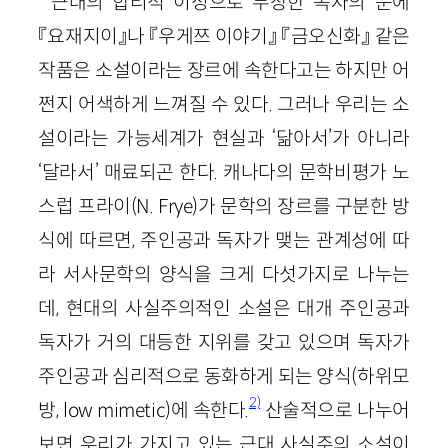
근대의 합리적 이성으로 무장한 독자의 눈에
『요재지이』나 『우게쯔 이야기』 『금오신화』 같은
작품은 소설이라는 장르에 속한다고는 하지만 어
쩐지 어색하게 느껴질 수 있다. 그러나 우리는 소
설이라는 가능세계가 현실과 ‘닮아서’가 아니라
‘달라서’ 매료되곤 한다. 캐나다의 문학비평가 노
스럽 프라이(
N
.
Frye
)가 문학의 장르를 구분한 방
식에 따르면, 주인공과 독자가 맺는 관계성에 따
라 서사문학의 양식을 크게 다섯가지로 나누는
데, 현대의 사실주의적인 소설은 대개 주인공과
독자가 거의 대등한 지위를 갖고 있으며 독자가
주인공과 심리적으로 동화하게 되는 양식(하위모
2)
방,
low
mimetic
)에 속한다.
산술적으로 나누어
보면 우리가 가지고 있는 근대 사실주의 소설이