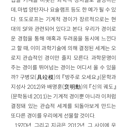
입을 기계를 비롯한 과학적 장치들로 설명하는
데, 마법 양탄자나 요술램프 등도 한 예가 될 수 있
다. 또도로프는 기계적 경이가 장르적으로는 현
대의
SF
와 관련되어 있다고 본다. 우리가 경이로
운 경험을 통해 매혹과 두려움을 동시에 느낀다
고 할 때, 이미 과학기술에 의해 결정된 세계는 오
로지 관습적인 경이만 줄지 모른다. 과학문명이
주는 경이를 뛰어넘는 경이는 어디서 올 수 있을
까? 구병모
(
具竝模
)
의 『방주로 오세요』
(문학과
지성사
2012
)
와 배명훈
(
裵明勳
)
의 『신의 궤도』
(문학동네
2011
)
는 기계적 경이뿐 아니라 이처럼
결정돼 있는 관습적 세계를 되돌아보게 만드는
또다른 경이를 우리에게 선물할 것이다.
1970
년. 그리고 지금은
2012
년. 그 사이에 우