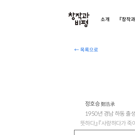
소개
『창작과
← 목록으로
정호승
鄭浩承
1950년 경남 하동 출
뜻하다』 『사랑하다가 죽어버