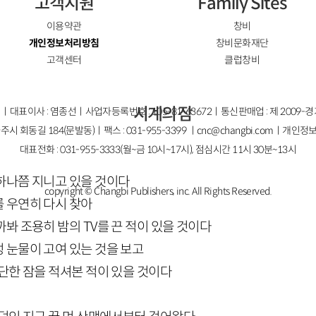
고객지원
Family Sites
이용약관
창비
개인정보처리방침
창비문화재단
고객센터
클럽창비
시계의 잠
ㅣ대표이사 : 염종선ㅣ사업자등록번호 : 105-81-63672ㅣ통신판매업 : 제 2009-
주시 회동길 184(문발동)ㅣ팩스 : 031-955-3399 ㅣ
cnc@changbi.com
ㅣ개인정보
대표전화 : 031-955-3333(월~금 10시~17시), 점심시간 11시 30분~13시
하나쯤 지니고 있을 것이다
copyright © Changbi Publishers, inc. All Rights Reserved.
 우연히 다시 찾아
봐 조용히 밤의 TV를 끈 적이 있을 것이다
 눈물이 고여 있는 것을 보고
고단한 잠을 적셔본 적이 있을 것이다