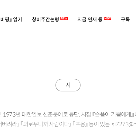
비평』 읽기
창비주간논평
지금 연재 중
구독
NEW
NEW
시
생. 1973년 대한일보 신춘문예로 등단. 시집 『슬픔이 기쁨에게』
려라』 『외로우니까 사람이다』 『포옹』 등이 있음. si7273@na