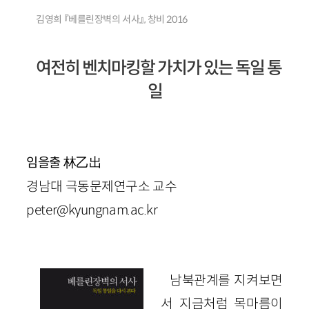
김영희 『베를린장벽의 서사』, 창비 2016
여전히 벤치마킹할 가치가 있는 독일 통
일
林乙出
임을출
경남대 극동문제연구소 교수
peter@kyungnam.ac.kr
남북관계를 지켜보면
서 지금처럼 목마름이