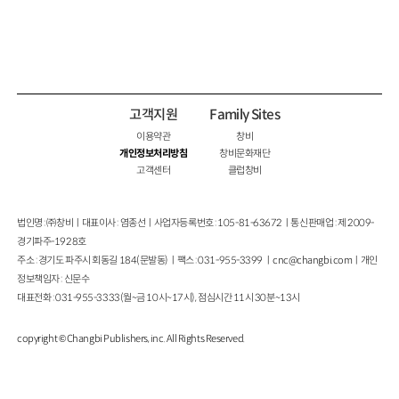
고객지원
Family Sites
이용약관
창비
개인정보처리방침
창비문화재단
고객센터
클럽창비
법인명 : ㈜창비ㅣ대표이사 : 염종선ㅣ사업자등록번호 : 105-81-63672ㅣ통신판매업 : 제 2009-
경기파주-1928호
주소 : 경기도 파주시 회동길 184(문발동)ㅣ팩스 : 031-955-3399 ㅣ
cnc@changbi.com
ㅣ개인
정보책임자 : 신문수
대표전화 : 031-955-3333(월~금 10시~17시), 점심시간 11시 30분~13시
copyright © Changbi Publishers, inc. All Rights Reserved.