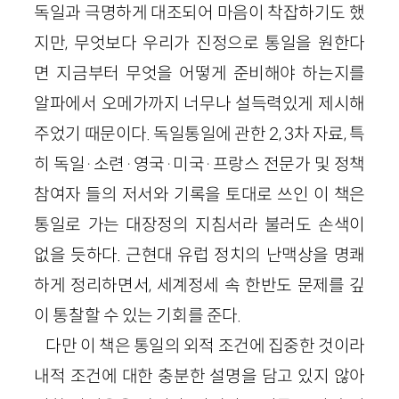
독일과 극명하게 대조되어 마음이 착잡하기도 했
지만, 무엇보다 우리가 진정으로 통일을 원한다
면 지금부터 무엇을 어떻게 준비해야 하는지를
알파에서 오메가까지 너무나 설득력있게 제시해
주었기 때문이다. 독일통일에 관한
2
,
3
차 자료, 특
히 독일
·
소련
·
영국
·
미국
·
프랑스 전문가 및 정책
참여자 들의 저서와 기록을 토대로 쓰인 이 책은
통일로 가는 대장정의 지침서라 불러도 손색이
없을 듯하다. 근현대 유럽 정치의 난맥상을 명쾌
하게 정리하면서, 세계정세 속 한반도 문제를 깊
이 통찰할 수 있는 기회를 준다.
다만 이 책은 통일의 외적 조건에 집중한 것이라
내적 조건에 대한 충분한 설명을 담고 있지 않아