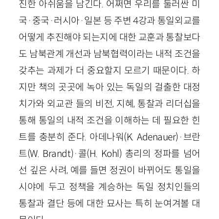
진한 아쉬움을 남긴다. 어쩌면 우리를 둘러싼 미
국
·
중국
·
러시아
·
일본 등 주변
4
강과 통일외교를
어떻게 추진해야 되는지에 대한 교훈과 통찰보다
도 남북관계 개선과 남북협력이라는 내적 조건을
갖추는 과제가 더 중요할지 모르기 때문이다. 하
지만 책의 곳곳에 녹아 있는 독일의 걸출한 대정
치가와 외교관 들의 비전, 지혜, 통찰과 리더십을
통해 통일의 내적 조건을 이해하는 데 필요한 힌
트를 충분히 준다. 아데나워(
K
.
Adenauer
)
·
브란
트(
W
.
Brandt
)
·
콜(
H
.
Kohl
) 총리의 정파를 넘어
선 깊은 사려, 예를 들면 정권이 바뀌어도 통일을
시야에 두고 정책을 계승하는 독일 정치인들의
통찰과 결단 등에 대한 묘사는 특히 눈여겨볼 대