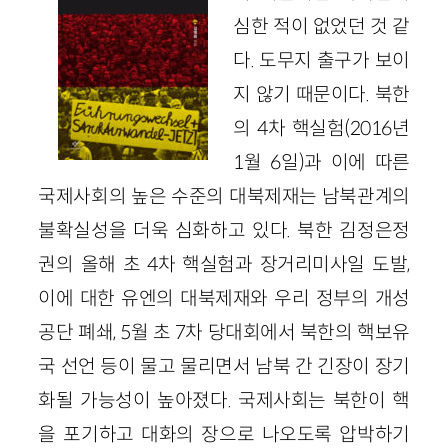
심한 적이 없었던 것 같
다. 도무지 출구가 보이
지 않기 때문이다. 북한
의
4
차 핵실험
(
2016
년
1
월
6
일)
과 이에 따른
국제사회의 높은 수준의 대북제재는 남북관계의
불확실성을 더욱 심화하고 있다. 북한 김정은정
권의 올해 초
4
차 핵실험과 장거리미사일 도발,
이에 대한 유엔의 대북제재와 우리 정부의 개성
공단 폐쇄,
5
월 초
7
차 당대회에서 북한의 핵보유
국 선언 등이 물고 물리면서 남북 간 긴장이 장기
화될 가능성이 높아졌다. 국제사회는 북한이 핵
을 포기하고 대화의 장으로 나오도록 압박하기