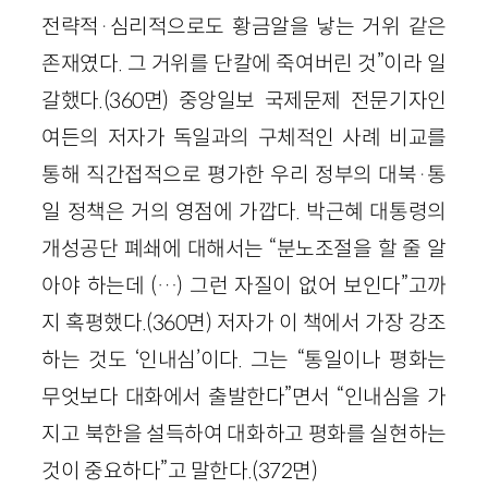
전략적
·
심리적으로도 황금알을 낳는 거위 같은
존재였다. 그 거위를 단칼에 죽여버린 것”이라 일
갈했다.
(
360
면)
중앙일보 국제문제 전문기자인
여든의 저자가 독일과의 구체적인 사례 비교를
통해 직간접적으로 평가한 우리 정부의 대북
·
통
일 정책은 거의 영점에 가깝다. 박근혜 대통령의
개성공단 폐쇄에 대해서는 “분노조절을 할 줄 알
아야 하는데 (…) 그런 자질이 없어 보인다”고까
지 혹평했다.
(
360
면)
저자가 이 책에서 가장 강조
하는 것도 ‘인내심’이다. 그는 “통일이나 평화는
무엇보다 대화에서 출발한다”면서 “인내심을 가
지고 북한을 설득하여 대화하고 평화를 실현하는
것이 중요하다”고 말한다.
(
372
면)