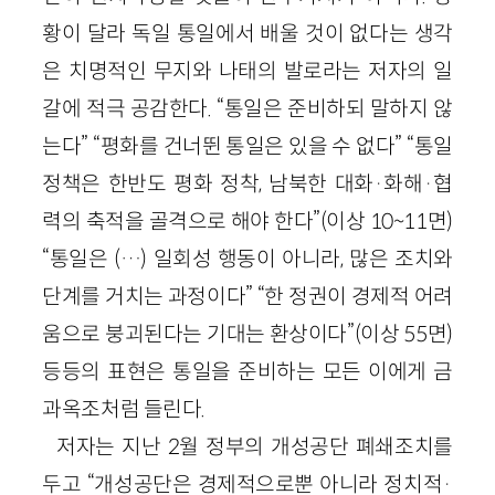
황이 달라 독일 통일에서 배울 것이 없다는 생각
은 치명적인 무지와 나태의 발로라는 저자의 일
갈에 적극 공감한다. “통일은 준비하되 말하지 않
는다” “평화를 건너뛴 통일은 있을 수 없다” “통일
정책은 한반도 평화 정착, 남북한 대화
·
화해
·
협
력의 축적을 골격으로 해야 한다”
(이상
10
~
11
면)
“통일은 (…) 일회성 행동이 아니라, 많은 조치와
단계를 거치는 과정이다” “한 정권이 경제적 어려
움으로 붕괴된다는 기대는 환상이다”
(이상
55
면)
등등의 표현은 통일을 준비하는 모든 이에게 금
과옥조처럼 들린다.
저자는 지난
2
월 정부의 개성공단 폐쇄조치를
두고 “개성공단은 경제적으로뿐 아니라 정치적
·