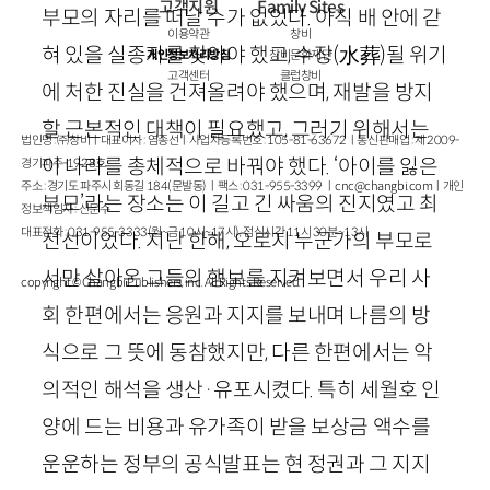
고객지원
Family Sites
부모의 자리를 떠날 수가 없었다. 아직 배 안에 갇
이용약관
창비
혀 있을 실종자를 찾아야 했고, 수장
(
水葬
)
될 위기
개인정보처리방침
창비문화재단
고객센터
클럽창비
에 처한 진실을 건져올려야 했으며, 재발을 방지
할 근본적인 대책이 필요했고, 그러기 위해서는
법인명 : ㈜창비ㅣ대표이사 : 염종선ㅣ사업자등록번호 : 105-81-63672ㅣ통신판매업 : 제 2009-
이 나라를 총체적으로 바꿔야 했다. ‘아이를 잃은
경기파주-1928호
주소 : 경기도 파주시 회동길 184(문발동)ㅣ팩스 : 031-955-3399 ㅣ
cnc@changbi.com
ㅣ개인
부모’라는 장소는 이 길고 긴 싸움의 진지였고 최
정보책임자 : 신문수
대표전화 : 031-955-3333(월~금 10시~17시), 점심시간 11시 30분~13시
전선이었다. 지난 한해, 오로지 누군가의 부모로
서만 살아온 그들의 행보를 지켜보면서 우리 사
copyright © Changbi Publishers, inc. All Rights Reserved.
회 한편에서는 응원과 지지를 보내며 나름의 방
식으로 그 뜻에 동참했지만, 다른 한편에서는 악
의적인 해석을 생산
·
유포시켰다. 특히 세월호 인
양에 드는 비용과 유가족이 받을 보상금 액수를
운운하는 정부의 공식발표는 현 정권과 그 지지