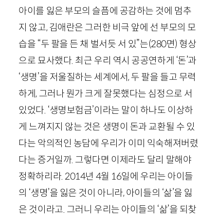
아이를 잃은 부모의 슬픔에 공감하는 것에 멈추
지 않고, 김애란은 그러한 비극 앞에 선 부모의 모
습을 “두 팔을 든 채 벌서듯 서 있”는
(
280
면)
형상
으로 묘사했다. 최근 우리 역시 공공연하게 ‘돈’과
‘생명’을 저울질하는 세계에서, 두 팔을 들고 무력
하게, 그러나 뭔가 크게 잘못했다는 심정으로 서
있었다. ‘생명보험금’이라는 말이 하나도 이상하
게 느껴지지 않는 것은 생명이 돈과 교환될 수 있
다는 악의적인 농담에 우리가 이미 익숙해져버렸
다는 증거일까. 그렇다면 이제라도 달리 말해야
정확하리라.
2014
년
4
월
16
일에 우리는 아이들
의 ‘생명’을 잃은 것이 아니라, 아이들의 ‘삶’을 잃
은 것이라고. 그러니 우리는 아이들의 ‘삶’을 되찾