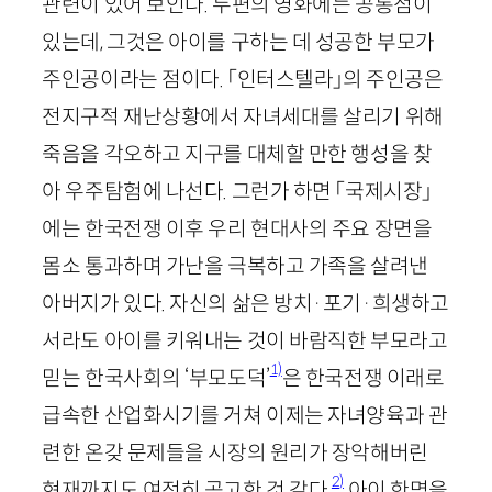
관련이 있어 보인다. 두편의 영화에는 공통점이
있는데, 그것은 아이를 구하는 데 성공한 부모가
주인공이라는 점이다. 「인터스텔라」의 주인공은
전지구적 재난상황에서 자녀세대를 살리기 위해
죽음을 각오하고 지구를 대체할 만한 행성을 찾
아 우주탐험에 나선다. 그런가 하면 「국제시장」
에는 한국전쟁 이후 우리 현대사의 주요 장면을
몸소 통과하며 가난을 극복하고 가족을 살려낸
아버지가 있다. 자신의 삶은 방치
·
포기
·
희생하고
서라도 아이를 키워내는 것이 바람직한 부모라고
1)
믿는 한국사회의 ‘부모도덕’
은 한국전쟁 이래로
급속한 산업화시기를 거쳐 이제는 자녀양육과 관
련한 온갖 문제들을 시장의 원리가 장악해버린
2)
현재까지도 여전히 공고한 것 같다.
아이 한명을