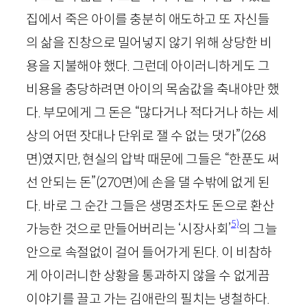
집에서 죽은 아이를 충분히 애도하고 또 자신들
의 삶을 진창으로 밀어넣지 않기 위해 상당한 비
용을 지불해야 했다. 그런데 아이러니하게도 그
비용을 충당하려면 아이의 목숨값을 축내야만 했
다. 부모에게 그 돈은 “많다거나 적다거나 하는 세
상의 어떤 잣대나 단위로 잴 수 없는 댓가”
(
268
면)
였지만, 현실의 압박 때문에 그들은 “한푼도 써
선 안되는 돈”
(
270
면)
에 손을 댈 수밖에 없게 된
다. 바로 그 순간 그들은 생명조차도 돈으로 환산
5)
가능한 것으로 만들어버리는 ‘시장사회’
의 그늘
안으로 속절없이 걸어 들어가게 된다. 이 비참하
게 아이러니한 상황을 통과하지 않을 수 없게끔
이야기를 끌고 가는 김애란의 필치는 냉철하다.