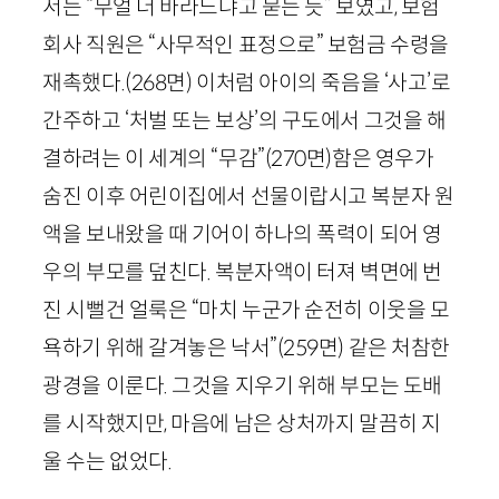
서는 “무얼 더 바라느냐고 묻는 듯” 보였고, 보험
회사 직원은 “사무적인 표정으로” 보험금 수령을
재촉했다.
(
268
면)
이처럼 아이의 죽음을 ‘사고’로
간주하고 ‘처벌 또는 보상’의 구도에서 그것을 해
결하려는 이 세계의 “무감”
(
270
면)
함은 영우가
숨진 이후 어린이집에서 선물이랍시고 복분자 원
액을 보내왔을 때 기어이 하나의 폭력이 되어 영
우의 부모를 덮친다. 복분자액이 터져 벽면에 번
진 시뻘건 얼룩은 “마치 누군가 순전히 이웃을 모
욕하기 위해 갈겨놓은 낙서”
(
259
면)
같은 처참한
광경을 이룬다. 그것을 지우기 위해 부모는 도배
를 시작했지만, 마음에 남은 상처까지 말끔히 지
울 수는 없었다.