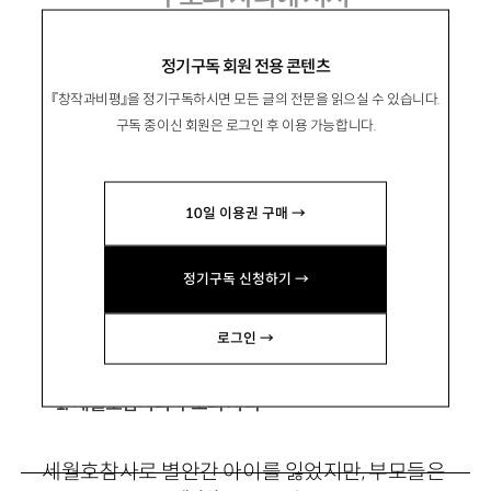
최근 소설이 ‘세월호’를 사유하는 방식
정기구독 회원 전용 콘텐츠
『창작과비평』을 정기구독하시면 모든 글의 전문을 읽으실 수 있습니다.
구독 중이신 회원은 로그인 후 이용 가능합니다.
신샛별
10일 이용권 구매 →
문학평론가. 주요 평론으로 「절망을 이야기하는
소설의 두가지 행로
—
김애란과 김사과에 주목하
정기구독 신청하기 →
여」 등이 있음. venus860510@naver.com
로그인 →
1. 세월호참사와 부모의 자리
세월호참사로 별안간 아이를 잃었지만, 부모들은