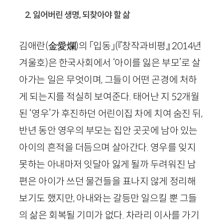
2. 잃어버린 생명, 되찾아야 할 삶
김애란
(
金愛爛
)
의 「입동」
(『창작과비평』
2014
년
겨울호)
은 한국사회에서 ‘아이를 잃은 부모’로 살
아가는 일은 무엇이며, 그들이 어떤 곤경에 처하
게 되는지를 적실히 보여준다. 태어난 지
52
개월
된 ‘영우’가 후진하던 어린이집 차에 치여 숨진 뒤,
반년 동안 영우의 부모는 집안 곳곳에 남아 있는
아이의 흔적을 더듬으며 살아간다. 영우를 잊지
못하는 아내마저 잇달아 잃게 될까 두려워진 남
편은 아이가 쓰던 물건들을 표나지 않게 정리해
보기도 했지만, 아내와는 갈등만 일으킬 뿐 그들
의 삶은 회복될 기미가 없다. 차라리 이사를 가기