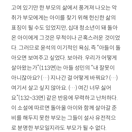
고여 있기만 한 부모의 삶에서 풍겨져 나오는 악
취가 부모에게는 아이를 찾기 위해 헌신한 삶의
표징이 될 수도 있었지만, 십대 청소년이 돼 돌아
온 아이에게 그것은 무척이나 곤혹스러운 것이었
다. 그러므로 윤석의 이기적인 욕심, 즉 “아들이 돌
아오면 보여주고 싶었다. 보아라. 우리가 어떻게
살아왔는가”
(
113
면)
는 아들 성민의 “내 잘못이
아니잖아요? (…) 지나간 걸 어떻게 바꿔요? (…)
여기서 살고 싶지 않아요. (…) 여긴 너무 싫어
요”
(
132
~
33
면)
같은 반응에 무력하고 난처하다.
이 소설에 따르면 돌아올 아이와 함께 살아갈 준
비를 해두지 못한 부모는 그들이 설사 유전적으
로 분명한 부모일지라도 부모가 될 수 없다.