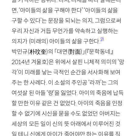
을 기억하는 행위다. 다시, 니체를 따라 말해본다
면, ‘아이들의 삶을 구해야 한다’ ‘아이들의 삶을
구할 수 있다’는 문장을 되뇌는 의지, 그럼으로써
우리 자신과 거듭 무언가를 약속하고 실행하는
9)
의지가 (미래의) 아이들의 삶을 구한다.
박민규
(
朴玟奎
)
의 「대면
(
對面
)
」
(『문학동네』
2014
년 겨울호)
은 위에서 살핀 니체적 의미의 ‘망
각’이 미래를 낳는 극적인 순간을 서사화해 보여
주는 한 사례다. 이 소설의 주인공 ‘라까’는 그의
여섯살 된 아들 ‘량’을 잃었다. 아이의 죽음에 납득
할 만한 이유 같은 건 없었다. 아이의 죽음을 인정
할 수 없기에 시신을 묻을 수도 없었던 아버지는
세상의 모든 일이 신의 뜻 아래에서 이루어진 것
일 테니 신에게 아이가 죽어야만 하는 이유를 직