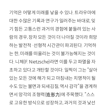
기억은 어떻게 미래를 낳을 수 있나. 트라우마에
대한 수많은 기록과 연구가 일러주는 바대로, 잊
기 힘든 고통스런 과거의 경험에 붙들려 있는 사
람의 경우, 장차 모든 것이 더 나아질 것이라 희망
하는 발전적
·
선형적 시간관이 파괴된다. 기억하
는 한, 미래를 떠올리는 것이 불가능해지는 것이
다. 니체(
F
.
Nietzsche
)라면 이를 두고 파멸을 자
초하고 있다고 개탄할 것이다. 일찍이 그는 “살아
있는 모든 것에 해가 되고 마침내는 치명적이 될
수도 있는 불면과 되새김질, 역사 감각”을 경계하
면서 망각의 조형력
(
造形力
)
에 주목했다. “스스
로 고유한 방식으로 성장하고, 과거의 것과 낯선