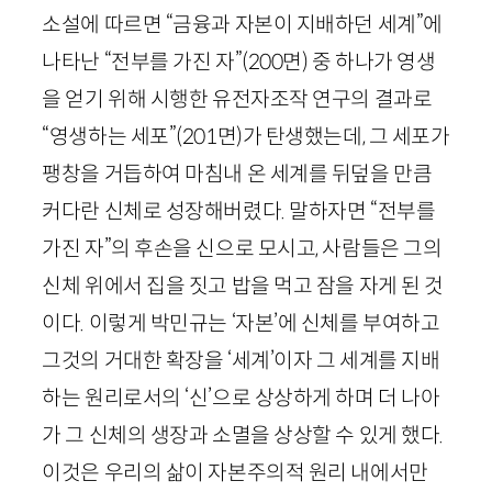
소설에 따르면 “금융과 자본이 지배하던 세계”에
나타난 “전부를 가진 자”
(
200
면)
중 하나가 영생
을 얻기 위해 시행한 유전자조작 연구의 결과로
“영생하는 세포”
(
201
면)
가 탄생했는데, 그 세포가
팽창을 거듭하여 마침내 온 세계를 뒤덮을 만큼
커다란 신체로 성장해버렸다. 말하자면 “전부를
가진 자”의 후손을 신으로 모시고, 사람들은 그의
신체 위에서 집을 짓고 밥을 먹고 잠을 자게 된 것
이다. 이렇게 박민규는 ‘자본’에 신체를 부여하고
그것의 거대한 확장을 ‘세계’이자 그 세계를 지배
하는 원리로서의 ‘신’으로 상상하게 하며 더 나아
가 그 신체의 생장과 소멸을 상상할 수 있게 했다.
이것은 우리의 삶이 자본주의적 원리 내에서만