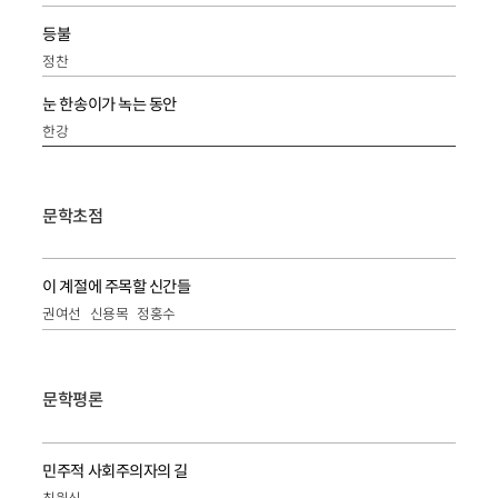
등불
정찬
눈 한송이가 녹는 동안
한강
문학초점
이 계절에 주목할 신간들
권여선
신용목
정홍수
문학평론
민주적 사회주의자의 길