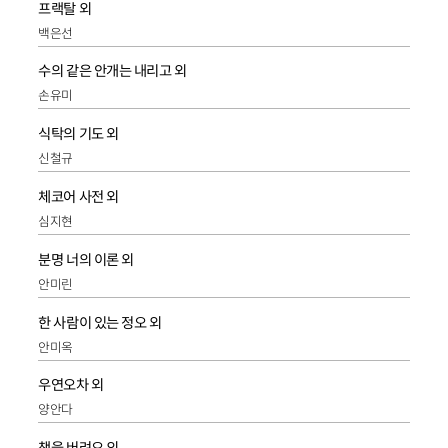
프랙탈 외
백은선
수의 같은 안개는 내리고 외
손유미
식탁의 기도 외
신철규
체코어 사전 외
심지현
분명 너의 이론 외
안미린
한 사람이 있는 정오 외
안미옥
우연오차 외
양안다