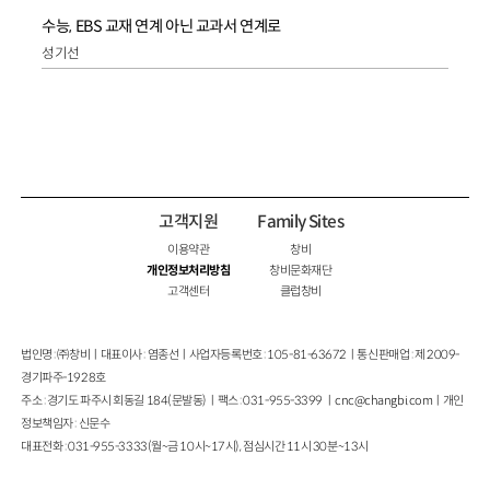
수능, EBS 교재 연계 아닌 교과서 연계로
성기선
고객지원
Family Sites
이용약관
창비
개인정보처리방침
창비문화재단
고객센터
클럽창비
법인명 : ㈜창비ㅣ대표이사 : 염종선ㅣ사업자등록번호 : 105-81-63672ㅣ통신판매업 : 제 2009-
경기파주-1928호
주소 : 경기도 파주시 회동길 184(문발동)ㅣ팩스 : 031-955-3399 ㅣ
cnc@changbi.com
ㅣ개인
정보책임자 : 신문수
대표전화 : 031-955-3333(월~금 10시~17시), 점심시간 11시 30분~13시