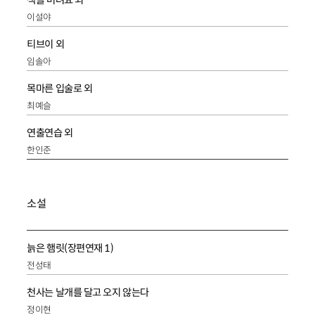
책을 버려요 외
이설야
티브이 외
임솔아
목마른 입술로 외
최예슬
연출연습 외
한인준
소설
늙은 햄릿(장편연재 1)
전성태
천사는 날개를 달고 오지 않는다
정이현