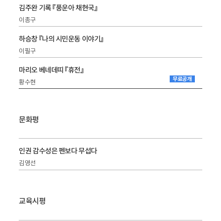
김주완 기록 『풍운아 채현국』
이종구
하승창 『나의 시민운동 이야기』
이필구
마리오 베네데띠 『휴전』
무료공개
황수현
문화평
인권 감수성은 펜보다 무섭다
김영선
교육시평