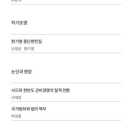
최원식
작가조명
현기영 중단편전집
오창은
현기영
논단과 현장
사드와 한반도 군비경쟁의 질적 전환
서재정
국가범죄와 법의 책무
박성철