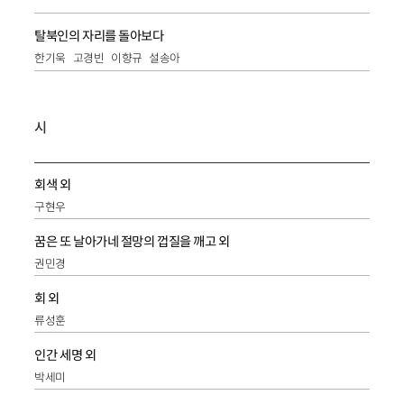
탈북인의 자리를 돌아보다
한기욱
고경빈
이향규
설송아
시
회색 외
구현우
꿈은 또 날아가네 절망의 껍질을 깨고 외
권민경
회 외
류성훈
인간 세명 외
박세미