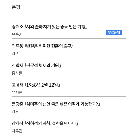
촌평
송재소 『시와 술과 차가 있는 중국 인문 기행』
무료공개
유홍준
염무웅 『반걸음을 위한 현존의 요구』
김원
김학재 『판문점 체제의 기원』
홍석률
고경태 『1968년 2월 12일』
유재현
문광훈 『심미주의 선언:좋은 삶은 어떻게 가능한가?』
김남시
장하석 『장하석의 과학, 철학을 만나다』
이두갑