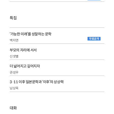
특집
‘가능한 미래’를 성찰하는 문학
무료공개
백지연
부모의 자리에 서서
신샛별
더 넓어지고 깊어지자
권성우
3·11 이후 일본문학과 ‘이후’의 상상력
남상욱
대화