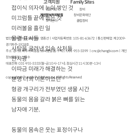
고객지원
Family Sites
접이식 의자에 눈이 쌓인 것
이용약관
창비
개인정보처리방침
창비문화재단
미끄럼틀 끝에 눕는 것
고객센터
클럽창비
미러볼을 흘린 일
물결 표시들
법인명 : ㈜창비ㅣ대표이사 : 염종선ㅣ사업자등록번호 : 105-81-63672ㅣ통신판매업 : 제 2009-
경기파주-1928호
사탕을 굴려낸 입속 상처들
주소 : 경기도 파주시 회동길 184(문발동)ㅣ팩스 : 031-955-3399 ㅣ
cnc@changbi.com
ㅣ개인
정보책임자 : 신문수
반사광
대표전화 : 031-955-3333(월~금 10시~17시), 점심시간 11시 30분~13시
이따금 미래가 해결하는 것
copyright © Changbi Publishers, inc. All Rights Reserved.
분명 너의 이론이었던
형광 개구리가 전부였던 생물 시간
동물의 몸을 갈라 붉은 뼈를 읽는
남자애 기분,
동물의 몸속은 웃는 표정이구나