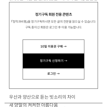
으로 등단. moonbow909@gmail.com
정기구독 회원 전용 콘텐츠
『창작과비평』을 정기구독하시면 모든 글의 전문을 읽으실 수 있습니다.
구독 중이신 회원은 로그인 후 이용 가능합니다.
분명 너의 이론
10일 이용권 구매 →
정기구독 신청하기 →
오늘은 신의 성별을 정하기로 할까
로그인 →
비밀스러운 목록을 완성했으니
우산과 양산으로 듣는 빗소리의 차이
새 양말의 켜켜한 아름다움